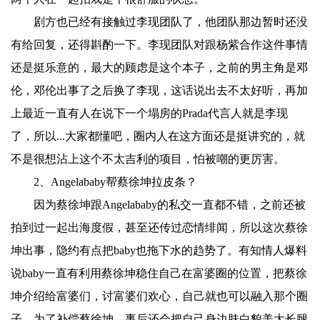
剧方也已经有接触过李现团队了，他团队那边暂时还没
有给回复，还得斟酌一下。李现团队对跟杨紫合作这件事情
还是挺乐意的，最大的顾虑是这个本子，之前的男主角是邓
伦，邓伦出事了之后换了李现，这话说出去不太好听，再加
上最近一直有人在说下一个塌房的Prada代言人就是李现
了，所以...大家都懂吧，圈内人在这方面还是挺讲究的，就
不是很想沾上这个不太吉利的项目，怕被嘲的更厉害。
2、Angelababy帮蔡徐坤拉皮条？
因为蔡徐坤跟Angelababy的私交一直都不错，之前还被
拍到过一起出海度假，甚至还传过恋情绯闻，所以这次蔡徐
坤出事，隐约有点把baby也拖下水的趋势了。有知情人爆料
说baby一直有利用蔡徐坤稳住自己在富婆圈的位置，把蔡徐
坤介绍给富婆们，讨富婆们欢心，自己就也可以融入那个圈
子。为了补偿蔡徐坤，事后还会把自己身边肤白貌美大长腿