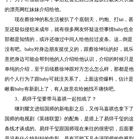
的漂亮网红妹妹介绍给他。
现在蔡徐坤的私生活被扒了个底朝天，约炮、打tai，甚
至还疑似侵犯未成年，就有很多网友怀疑这些事情baby也全
部都是知情的，或许还做过中间人给他拉过皮条。这...倒是
没有吧。baby对身边朋友挺仗义的，跟蔡徐坤玩的好，就乐
意把身边可能会帮到他的人介绍给他认识，介绍的时候只是
单纯的介绍，至于后续蔡徐坤跟对方怎么怎么样，那都是他
的个人行为了跟baby可就没关系了。上面这些爆料，估计是
瞅着baby有新剧上了，有人故意在给她找不痛快吧。
3、易烊千玺要带马嘉祺一起拍戏了？
继刘耀文进组国师的新电影之后，又传马嘉祺也拿下了
国师的电视剧《英雄联盟》的配角，是搭上了易烊千玺的这
条线才谈成的。易烊千玺跟国师现在来往的很密切，后面要
是没有什么特别好的电影，是有可能下凡去演国师的电视剧