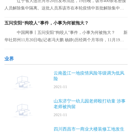
辽宁省大连庄河市20日发布消息，19日晚，该市400余名密接
人员解除集中隔离。这批人员系该市在本轮疫情中首批解除集中隔
离的人员。
五问安阳“狗咬人”事件，小事为何被拖大？
中国网事丨五问安阳“狗咬人”事件，小事为何被拖大？ 新
华社郑州11月20日电(记者冯大鹏 杨静)历经两个月等待，11月19日
晚，安阳“
业界
云南盈江一地疫情风险等级调为低风
险
2021-11
山东济宁一幼儿园老师殴打幼童 涉事
老师被拘留
2021-11
四川西昌市一商业大楼装修工地发生