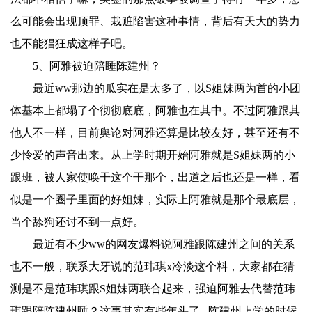
么可能会出现顶罪、栽赃陷害这种事情，背后有天大的势力
也不能猖狂成这样子吧。
5、阿雅被迫陪睡陈建州？
最近ww那边的瓜实在是太多了，以S姐妹两为首的小团
体基本上都塌了个彻彻底底，阿雅也在其中。不过阿雅跟其
他人不一样，目前舆论对阿雅还算是比较友好，甚至还有不
少怜爱的声音出来。从上学时期开始阿雅就是S姐妹两的小
跟班，被人家使唤干这个干那个，出道之后也还是一样，看
似是一个圈子里面的好姐妹，实际上阿雅就是那个最底层，
当个舔狗还讨不到一点好。
最近有不少ww的网友爆料说阿雅跟陈建州之间的关系
也不一般，联系大牙说的范玮琪x冷淡这个料，大家都在猜
测是不是范玮琪跟S姐妹两联合起来，强迫阿雅去代替范玮
琪跟陪陈建州睡？这事其实有些年头了...陈建州上学的时候