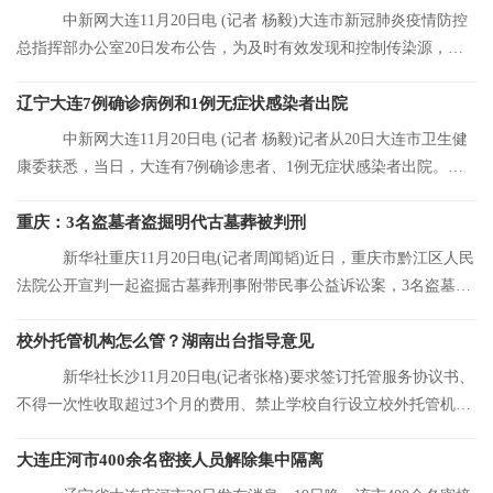
中新网大连11月20日电 (记者 杨毅)大连市新冠肺炎疫情防控
总指挥部办公室20日发布公告，为及时有效发现和控制传染源，结
合大连市当前
辽宁大连7例确诊病例和1例无症状感染者出院
中新网大连11月20日电 (记者 杨毅)记者从20日大连市卫生健
康委获悉，当日，大连有7例确诊患者、1例无症状感染者出院。目
前，大连市累
重庆：3名盗墓者盗掘明代古墓葬被判刑
新华社重庆11月20日电(记者周闻韬)近日，重庆市黔江区人民
法院公开宣判一起盗掘古墓葬刑事附带民事公益诉讼案，3名盗墓者
分别被判处12
校外托管机构怎么管？湖南出台指导意见
新华社长沙11月20日电(记者张格)要求签订托管服务协议书、
不得一次性收取超过3个月的费用、禁止学校自行设立校外托管机
构……湖南省人
大连庄河市400余名密接人员解除集中隔离