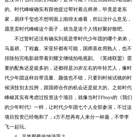
的。时代峰峻确实有跟他提过帮衬着点师弟，毕竟是老东
家，易烊千玺也不想明面上闹得太难看，所以没什么意见，
愿意卖时代峰峻这个面子，就当是送个人情好聚好散吧。
不过暂时还没有确实到底是带时代少年团的哪个弟弟，
马嘉祺、丁程鑫、宋亚轩都有可能，国师喜欢用熟人，也不
排除拍完电影就带着刘耀文继续拍电视剧。《英雄联盟》需
要的配角还是挺多的，还都得是20岁左右的年轻艺人，像时
代少年团这样自带流量、颜值也不错，只要到时候试镜的时
候演技别太拉胯，跟国师合作的机会还是挺大的。之前时代
峰峻其实有考虑过投资这个项目，就像当时TFboys的《我们
的少年时代》一样，让时代少年团七个人全部参演，不过这
项目投资已经饱和了，z方不想再有人来分一杯羹，不带李
飞一起玩。
4、吴签帮蔡徐坤顶罪？