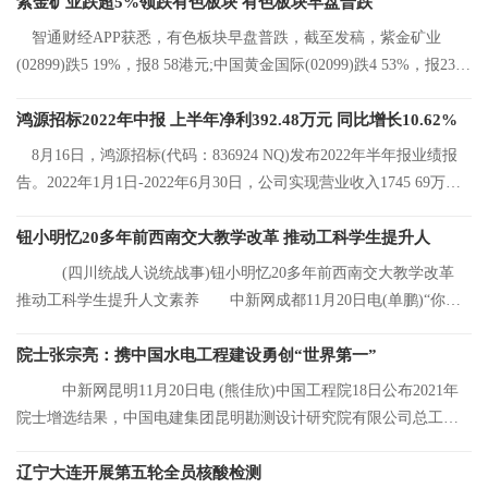
紫金矿业跌超5%领跌有色板块 有色板块早盘普跌
智通财经APP获悉，有色板块早盘普跌，截至发稿，紫金矿业
(02899)跌5 19%，报8 58港元;中国黄金国际(02099)跌4 53%，报23 2
港元;中国有色矿
鸿源招标2022年中报 上半年净利392.48万元 同比增长10.62%
8月16日，鸿源招标(代码：836924 NQ)发布2022年半年报业绩报
告。2022年1月1日-2022年6月30日，公司实现营业收入1745 69万
元，同比增长8 92%
钮小明忆20多年前西南交大教学改革 推动工科学生提升人
(四川统战人说统战事)钮小明忆20多年前西南交大教学改革
推动工科学生提升人文素养 中新网成都11月20日电(单鹏)“你们
看，这是我的
院士张宗亮：携中国水电工程建设勇创“世界第一”
中新网昆明11月20日电 (熊佳欣)中国工程院18日公布2021年
院士增选结果，中国电建集团昆明勘测设计研究院有限公司总工程
师张宗亮当选中
辽宁大连开展第五轮全员核酸检测