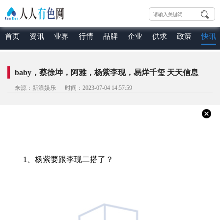
首页
资讯
业界
行情
品牌
企业
供求
政策
快讯
baby，蔡徐坤，阿雅，杨紫李现，易烊千玺 天天信息
来源：新浪娱乐 时间：2023-07-04 14:57:59
1、杨紫要跟李现二搭了？