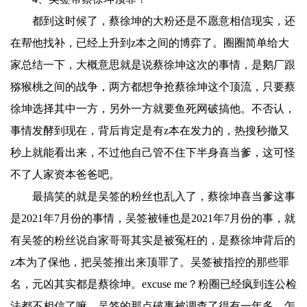
都到这时候了，蔡徐坤的大粉还是不愿意相信现实，还
在帮他找补，已经上升到z本之间的博弈了。圈圈简单给大
家总结一下，大概意思就是说蔡徐坤这次的事情，是鹅厂跟
猕猴桃之间的战争，两方都想争抢蔡徐坤这个顶流，只要蔡
徐坤选择其中一方，另外一方就要鱼死网破搞他。不否认，
事情发酵到现在，背后肯定是有z本在发力的，热搜秒撤又
秒上就能看出来，不过他自己管不住下半身喜当爹，这可怪
不了人家资本爸爸吧。
最搞笑的就是吴签的粉丝也乱入了，蔡徐坤喜当爹这事
是2021年7月份的事情，吴签被锤也是2021年7月份的事，就
有吴签的粉丝说自家哥哥其实是被冤枉的，是蔡徐坤背后的
z本为了保他，把吴签推出来顶罪了。吴签被指控的那些罪
名，元凶其实都是蔡徐坤。excuse me？粉圈已经疯到连公检
法都不相信了嘛，吴签的那点破事被调查了得有一年多，怎