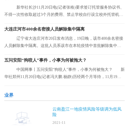
新华社长沙11月20日电(记者张格)要求签订托管服务协议书、
不得一次性收取超过3个月的费用、禁止学校自行设立校外托管机
构……湖南省人
大连庄河市400余名密接人员解除集中隔离
辽宁省大连庄河市20日发布消息，19日晚，该市400余名密接
人员解除集中隔离。这批人员系该市在本轮疫情中首批解除集中隔
离的人员。
五问安阳“狗咬人”事件，小事为何被拖大？
中国网事丨五问安阳“狗咬人”事件，小事为何被拖大？ 新
华社郑州11月20日电(记者冯大鹏 杨静)历经两个月等待，11月19日
晚，安阳“
业界
云南盈江一地疫情风险等级调为低风
险
2021-11