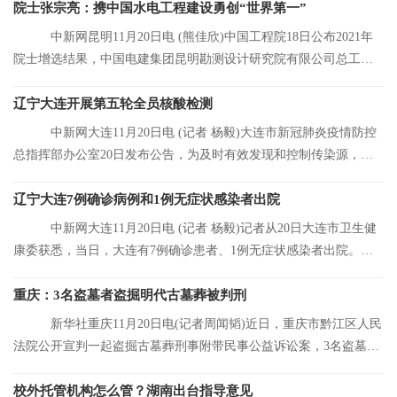
院士张宗亮：携中国水电工程建设勇创“世界第一”
中新网昆明11月20日电 (熊佳欣)中国工程院18日公布2021年
院士增选结果，中国电建集团昆明勘测设计研究院有限公司总工程
师张宗亮当选中
辽宁大连开展第五轮全员核酸检测
中新网大连11月20日电 (记者 杨毅)大连市新冠肺炎疫情防控
总指挥部办公室20日发布公告，为及时有效发现和控制传染源，结
合大连市当前
辽宁大连7例确诊病例和1例无症状感染者出院
中新网大连11月20日电 (记者 杨毅)记者从20日大连市卫生健
康委获悉，当日，大连有7例确诊患者、1例无症状感染者出院。目
前，大连市累
重庆：3名盗墓者盗掘明代古墓葬被判刑
新华社重庆11月20日电(记者周闻韬)近日，重庆市黔江区人民
法院公开宣判一起盗掘古墓葬刑事附带民事公益诉讼案，3名盗墓者
分别被判处12
校外托管机构怎么管？湖南出台指导意见