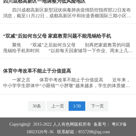
四川成都高新区一地调整为低风险地区
四川成都高新区新型冠状病毒肺炎疫情防控指挥部22日发布
消息，截至11月22日，成都高新区中和街道香榭国际三期小区已
连续14天无新增本土
“双减”后如何当父母 家庭教育问题不能甩锅给手机
聚焦 “双减”之后如何当父母 别再把家庭教育的问题
甩锅给手机和时间 “以前每天回家辅导一下作业、周末上几个
课外班，带孩子
体育中考改革不能止于分值提高
一家之言 体育中考改革不能止于分值提高 近年来，
中小学学生群体中“小眼镜”“小胖墩”越来越多，学生的体质健康
问题，引发社会
30条
上一页
1/30
下一页
Copyright@ 2015-2022 人人有色网版权所有 备案号：
粤ICP备
18023326号-36
联系邮箱：8557298@qq.com