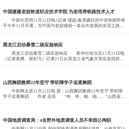
中国援建老挝铁道职业技术学院 为老培养铁路技术人才
中新社昆明11月22日电 (记者 缪超)备受瞩目的中老铁路即将
于今年12月开通，为中国与老挝铺就一条合作发展的友谊之路。
为让这条铁路长
黑龙江启动暴雪二级应急响应
黑龙江启动暴雪二级应急响应 新华社哈尔滨11月21日电
（记者黄腾、谢剑飞）记者21日从黑龙江省气象灾害应急指挥部
办公室获悉，21日7
山西舞蹈教师22年坚守 带听障学子追逐舞蹈
中新网太原11月22日电 题：山西舞蹈教师22年坚守 带听障
学子追逐舞蹈 作者 吴琼 “咚、咚、啪、啪……”山西省太
原市小店
中国地质调查局：4名野外地质调查人员不幸因公殉职
中新网11月22日电 据中国地质调查局网站消息，云南哀牢山