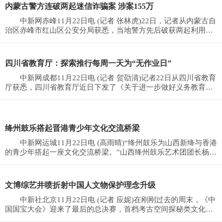
内蒙古警方连破两起迷信诈骗案 涉案155万
中新网赤峰11月22日电 (记者 张林虎)22日，记者从内蒙古自
治区赤峰市红山区公安分局获悉，当地警方先后破获两起利用迷
信诈骗案，涉案
四川省教育厅：探索推行每周一天为“无作业日”
中新网成都11月22日电 (记者 贺劭清)记者22日从四川省教育
厅获悉，四川省教育厅近日下发了《关于进一步做好义务教育学
校考试和作业管
绛州鼓乐搭起晋港青少年文化交流桥梁
中新网运城11月22日电 (高雨晴)“绛州鼓乐为山西新绛与香港
的青少年搭起一座文化交流桥梁。”山西绛州鼓乐艺术团团长杨丁
洪22日接受记
文博综艺井喷折射中国人文物保护理念升级
中新社北京11月22日电 (记者 应妮)在刚刚过去的周末，《中
国国宝大会》迎来了最后的总决赛，首档考古空间探秘类文化节
目《中国考古大