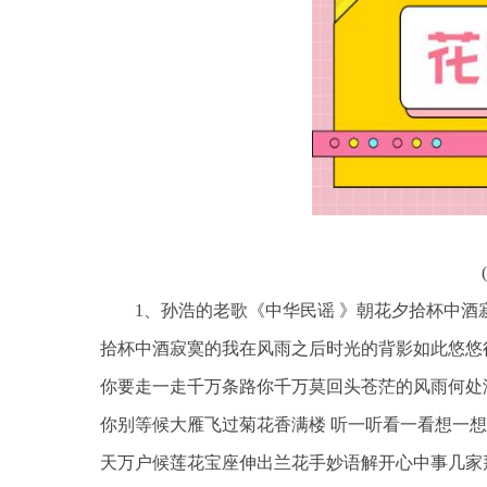
1、孙浩的老歌《中华民谣 》朝花夕拾杯中
拾杯中酒寂寞的我在风雨之后时光的背影如此悠悠
你要走一走千万条路你千万莫回头苍茫的风雨何处
你别等候大雁飞过菊花香满楼 听一听看一看想一
天万户候莲花宝座伸出兰花手妙语解开心中事几家拜