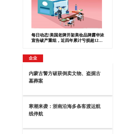
每日动态!美国老牌开架美妆品牌露华浓
宣告破产重组，近四年累计亏损超12亿
美元
企业
内蒙古警方破获倒卖文物、盗掘古
墓葬案
寒潮来袭：浙南沿海多条客渡运航
线停航