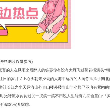
(资料图片仅供参考)
酒寂寞的人在风雨之后醉人的笑容你有没有大雁飞过菊花插满头*
往日的岁月又上心头朝来夕去的人海中远方的人向你挥挥手南北
游让长江之水天际流山外青山楼外楼青山与小楼已不冉有紧闭的
想时光呀流水匆匆过哭一哭笑一笑不用说人生能有几回合童白:「
我(欢乐)几家愁。