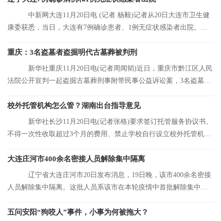
中新网大连11月20日电 (记者 杨毅)记者从20日大连市卫生健
康委获悉，当日，大连有7例确诊患者、1例无症状感染者出院。目
前，大连市累
重庆：3名盗墓者盗掘明代古墓葬被判刑
新华社重庆11月20日电(记者周闻韬)近日，重庆市黔江区人民
法院公开宣判一起盗掘古墓葬刑事附带民事公益诉讼案，3名盗墓者
分别被判处12
校外托管机构怎么管？湖南出台指导意见
新华社长沙11月20日电(记者张格)要求签订托管服务协议书、
不得一次性收取超过3个月的费用、禁止学校自行设立校外托管机
构……湖南省人
大连庄河市400余名密接人员解除集中隔离
辽宁省大连庄河市20日发布消息，19日晚，该市400余名密接
人员解除集中隔离。这批人员系该市在本轮疫情中首批解除集中隔
离的人员。
五问安阳“狗咬人”事件，小事为何被拖大？