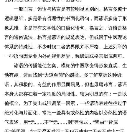
一般而言，谚语与格言是有较明显区别的。格言多偏于
逻辑思维，多是带有哲理性的书面化语句，而谚语多偏于形
象思维，多是带有文学性的口语化语句。换言之，谚语是格
言的通俗说法，格言是谚语的规范表达。但或因于中医理论
体系的特殊性，不少时候二者的界限并不严格，上述列举的
一些语句因专业内外的视角差异，称谚语或格言似属两可。
谚语的传播能使玄奥、模糊的中医学变得形象直观，生
动有趣，进而找到“大道至简”的感觉。多了解掌握这种谚
语，其积极的、有益的作用显而易见，但也毋庸讳言，谚语
本身大都存在着一定程度的局限性。较为明显的有：一是以
偏概全。为了突出或强调某一因素，一些谚语表述往往过于
绝对化与片面化，常把一些具有或然性的内容以必然性的语
气表述，用“无……不”“无……则”等句式，“皆由”“皆属
于”等用词，如“无湿不成泻”“无积不成痢”“无积不成疳”“无