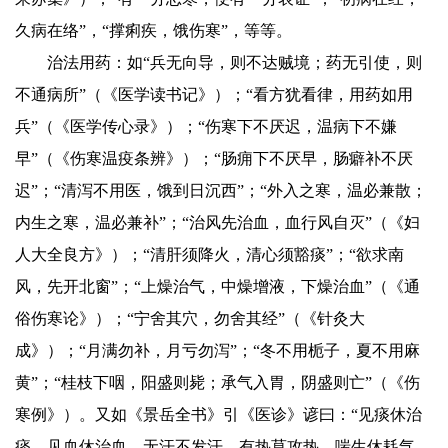
久病在络”，“撑痢疾，饿伤寒”，等等。
治法用药：如“兵无向导，则不达贼境；药无引使，则
不通病所”（《医学读书记》）；“看方犹看律，用药如用
兵”（《医学传心录》）；“伤寒下不厌迟，温病下不嫌
早”（《伤寒温疫条辨》）；“肠痈下不厌早，肠癖补不厌
迟”；“清泻不用医，饿到日沉西”；“外入之寒，温必兼散；
内生之寒，温必兼补”；“治风先治血，血行风自灭”（《妇
人大全良方》）；“清肝须降火，清心须豁痰”；“欲求南
风，先开北窗”；“上燥治气，中燥增液，下燥治血”（《通
俗伤寒论》）；“宁舍其穴，勿舍其经”（《针灸大
成》）；“月满勿补，月亏勿泻”；“冬不用栀子，夏不用麻
黄”；“桂枝下咽，阳盛则毙；承气入胃，阴盛则亡”（《伤
寒例》）。又如《景岳全书》引《医诊》谚曰：“见痰休治
痰，见血休治血。无汗不发汗，有热莫攻热。喘生休耗气，