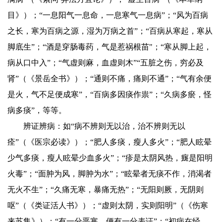
目》）；“一息阳气一息命，一息寒气一息病”；“风为百病
之长，寒为百病之源，湿为万病之首”；“百病从寒起，寒从
脚底生”；“酒是穿肠毒药，气是惹祸根苗"；“寒从脚上起，
病从口中入”；“气虚则麻，血虚则木”“五脏之伤，穷必及
肾”（《景岳全书》）；“通则不痛，痛则不通”；“气有余便
是火，气不足便成寒”，“百病多因痰作祟”；“久病多瘀，怪
病多痰”，等等。
辨证辨病：如“病不辨则无以治，治不辨则无以
痊”（《医宗必读》）；“肥人多痰，瘦人多火”；“肥人眩晕
少气多痰，瘦人眩晕少血多火”；“疹是太阴风热，癍是阳明
火毒”；“面肿为风，脚肿为水”；“眩晕者无痰不作，消渴者
无火不生”；“久痛无寒，暴痛无热”；“无阳则厥，无阴则
呕”（《类证活人书》）；“虚则太阴，实则阳明”（《伤寒
来苏集》）；“有一分恶寒，便有一分表证”；“初病在经，