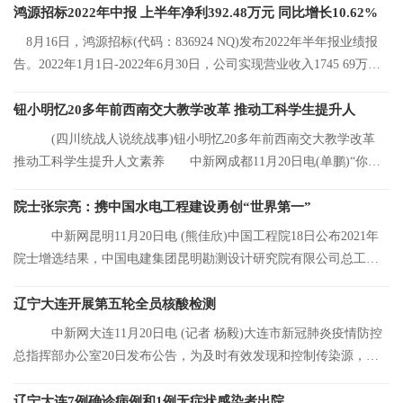
鸿源招标2022年中报 上半年净利392.48万元 同比增长10.62%
8月16日，鸿源招标(代码：836924 NQ)发布2022年半年报业绩报
告。2022年1月1日-2022年6月30日，公司实现营业收入1745 69万
元，同比增长8 92%
钮小明忆20多年前西南交大教学改革 推动工科学生提升人
(四川统战人说统战事)钮小明忆20多年前西南交大教学改革
推动工科学生提升人文素养 中新网成都11月20日电(单鹏)“你们
看，这是我的
院士张宗亮：携中国水电工程建设勇创“世界第一”
中新网昆明11月20日电 (熊佳欣)中国工程院18日公布2021年
院士增选结果，中国电建集团昆明勘测设计研究院有限公司总工程
师张宗亮当选中
辽宁大连开展第五轮全员核酸检测
中新网大连11月20日电 (记者 杨毅)大连市新冠肺炎疫情防控
总指挥部办公室20日发布公告，为及时有效发现和控制传染源，结
合大连市当前
辽宁大连7例确诊病例和1例无症状感染者出院