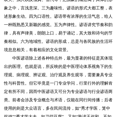
象之中，言浅意深。三为趣味性。谚语的形式大都工整，表
述形象生动。四为口语性。谚语带有浓厚的生活气息，给人
一种既熟悉又新颖的感觉。五为声律性。谚语讲究节奏和韵
律，具有声律美，朗朗上口，易于诵记，其大致和诗句的节
奏相似。六为地域性。谚语的形成，总是与各民族的生活环
境息息相关，有着相应的文化背景。
中医谚语除上述各种特点外，最为显著的特征是其体现
出的医理。也就是说，所反映的是中医理论体系视角下的生
理观、病理观、辨证观、治疗观及养生观等，需要兼具专业
性与科普性。但它毕竟是一门专业学问，行里行外的理解肯
定有所不同，因而中医谚语又可分为专业谚语与行业谚语两
类。前者会涉及专业概念与术语，仅能在同行间传播；后者
使用的则是大众语言，多在民间流传，如“秀才学医，笼中
捉鸡”“秀才学大夫，如刀切豆腐”，又如“熟读王叔和，不如