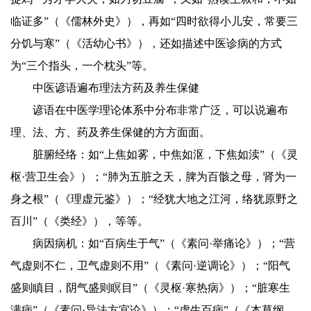
临证多”（《儒林外史》），再如“四时欲得小儿安，常要三
分饥与寒”（《活幼心书》），还如描述中医诊病的方式
为“三个指头，一个枕头”等。
中医谚语遍布理法方药及养生保健
谚语在中医学理论体系中分布非常广泛，可以说遍布
理、法、方、药及养生保健的方方面面。
脏腑经络：如“上焦如雾，中焦如沤，下焦如渎”（《灵
枢·营卫生会》）；“肺为五脏之天，脾为百骸之母，肾为一
身之根”（《理虚元鉴》）；“经犹大地之江河，络犹原野之
百川”（《类经》），等等。
病因病机：如“百病生于气”（《素问·举痛论》）；“营
气虚则不仁，卫气虚则不用”（《素问·逆调论》）；“阳气
盛则瞋目，阴气盛则瞑目”（《灵枢·寒热病》）；“脏寒生
满病”（《素问·异法方宜论》）；“虚生百病”（《本草纲