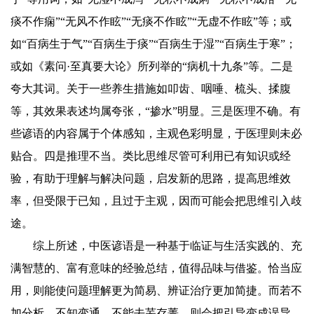
痰不作痫”“无风不作眩”“无痰不作眩”“无虚不作眩”等；或
如“百病生于气”“百病生于痰”“百病生于湿”“百病生于寒”；
或如《素问·至真要大论》所列举的“病机十九条”等。二是
夸大其词。关于一些养生措施如叩齿、咽唾、梳头、揉腹
等，其效果表述均属夸张，“掺水”明显。三是医理不确。有
些谚语的内容属于个体感知，主观色彩明显，于医理则未必
贴合。四是推理不当。类比思维尽管可利用已有知识或经
验，有助于理解与解决问题，启发新的思路，提高思维效
率，但受限于已知，且过于主观，因而可能会把思维引入歧
途。
综上所述，中医谚语是一种基于临证与生活实践的、充
满智慧的、富有意味的经验总结，值得品味与借鉴。恰当应
用，则能使问题理解更为简易、辨证治疗更加简捷。而若不
加分析，不知变通，不能去芜存菁，则会把引导变成误导，