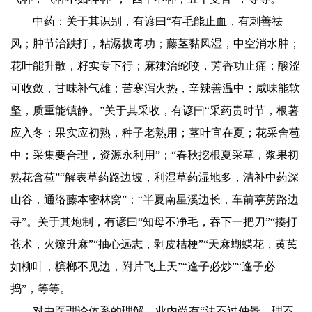
中药：关于其识别，有谚曰“有毛能止血，有刺善祛
风；肿节治跌打，粘潺拔毒功；藤茎黏风湿，中空消水肿；
花叶能升散，籽实专下行；麻辣治蛇咬，芳香功止痛；酸涩
可收敛，甘味补气雄；苦寒泻火热，辛辣善温中；咸味能软
坚，质重能镇静。”关于其采收，有谚曰“采药贵时节，根薯
应入冬；果实应初熟，种子老熟用；茎叶宜在夏；花采舍苞
中；采集要合理，资源永利用”；“春秋挖根夏采草，浆果初
熟花含苞”“解表草药路边坡，利湿草药湿地多，清补中药深
山谷，通络藤本密林窝”；“半夏南星溪边长，车前葶苈路边
寻”。关于其炮制，有谚曰“知母不净毛，吞下一把刀”“揍打
苍术，火燎升麻”“抽心远志，剥皮桔梗”“天麻蝴蝶花，黄芪
如柳叶，槟榔不见边，附片飞上天”“逢子必炒”“逢子必
捣”，等等。
对中医理论体系的理解，业内尚有“法不过仲景，理不