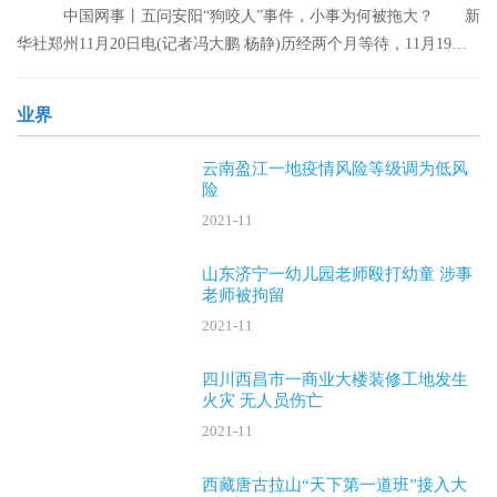
中国网事丨五问安阳“狗咬人”事件，小事为何被拖大？ 新
华社郑州11月20日电(记者冯大鹏 杨静)历经两个月等待，11月19日
晚，安阳“
业界
云南盈江一地疫情风险等级调为低风
险
2021-11
山东济宁一幼儿园老师殴打幼童 涉事
老师被拘留
2021-11
四川西昌市一商业大楼装修工地发生
火灾 无人员伤亡
2021-11
西藏唐古拉山“天下第一道班”接入大