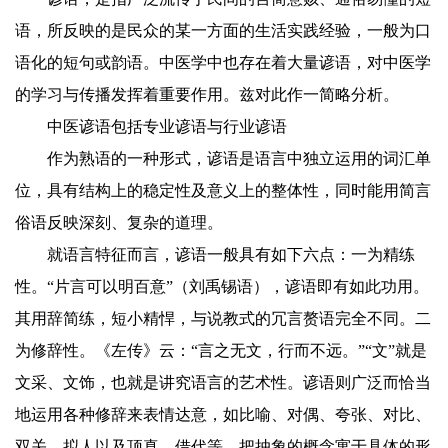
语，所反映的是民众的某一方面的生活实践经验，一般为口
语化的短句或韵语。中医学中也存在着大量谚语，对中医学
的学习与传播发挥着重要作用。兹对此作一简略分析。
中医谚语包括专业谚语与行业谚语
作为熟语的一种形式，谚语是语言中独立运用的词汇单
位，具有结构上的稳定性及意义上的整体性，同时能用简言
俗语反映深刻、复杂的道理。
就语言特征而言，谚语一般具有如下六点：一为精练
性。“片言可以明百意”（刘禹锡语），谚语即有如此功用。
其用辞简练，短小精悍，与说教式的冗言赘语完全不同。二
为修辞性。《左传》云：“言之无文，行而不远。”“文”就是
文采、文饰，也就是讲究语言的艺术性。谚语则广泛而恰当
地运用各种修辞来表情达意，如比喻、对偶、夸张、对比、
双关、拟人以及顶真、借代等，把抽象的概念寓于具体的形