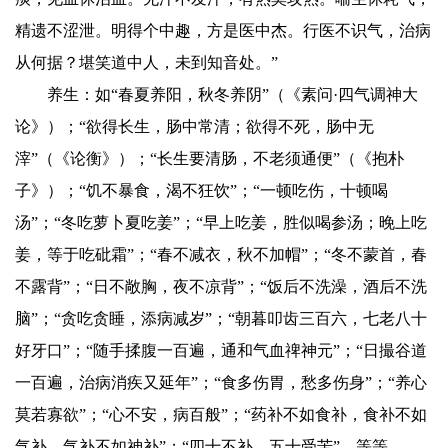
精遗不涩泄。明得个中趣，方是医中杰。行医不识气，治病
从何据？堪笑道中人，未到知音处。”
养生：如“春夏养阳，秋冬养阴”（《素问·四气调神大
论》）；“欲得长生，肠中常清；欲得不死，肠中无
滓”（《论衡》）；“长生要清肠，不老须通便”（《抱朴
子》）；“饥不暴食，渴不狂饮”；“一顿吃伤，十顿喝
汤”；“冬吃萝卜夏吃姜”；“早上吃姜，胜似喝参汤；晚上吃
姜，等于吃砒霜”；“春不减衣，秋不加帽”；“冬不蒙首，春
不露背”；“日不敞胸，夜不凉背”；“饭后不洗澡，酒后不洗
脑”；“贪吃贪睡，添病减岁”；“朝暮叩齿三百六，七老八十
好牙口”；“随手揉腹一百遍，通和气血禆神元”；“日撮谷道
一百遍，治病消疾又延年”；“食多伤胃，愁多伤身”；“养心
莫若寡欲”；“心不安，病百般”；“药补不如食补，食补不如
气补，气补不如神补”；“四十不补，五十受苦”，等等。