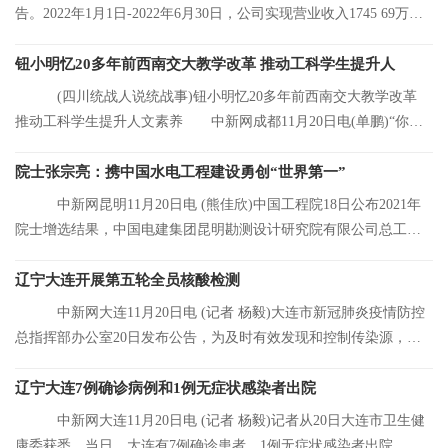
告。2022年1月1日-2022年6月30日，公司实现营业收入1745 69万
元，同比增长8 92%
钮小明忆20多年前西南交大教学改革 推动工科学生提升人
(四川统战人说统战事)钮小明忆20多年前西南交大教学改革
推动工科学生提升人文素养 中新网成都11月20日电(单鹏)“你们
看，这是我的
院士张宗亮：携中国水电工程建设勇创“世界第一”
中新网昆明11月20日电 (熊佳欣)中国工程院18日公布2021年
院士增选结果，中国电建集团昆明勘测设计研究院有限公司总工程
师张宗亮当选中
辽宁大连开展第五轮全员核酸检测
中新网大连11月20日电 (记者 杨毅)大连市新冠肺炎疫情防控
总指挥部办公室20日发布公告，为及时有效发现和控制传染源，结
合大连市当前
辽宁大连7例确诊病例和1例无症状感染者出院
中新网大连11月20日电 (记者 杨毅)记者从20日大连市卫生健
康委获悉，当日，大连有7例确诊患者、1例无症状感染者出院。目