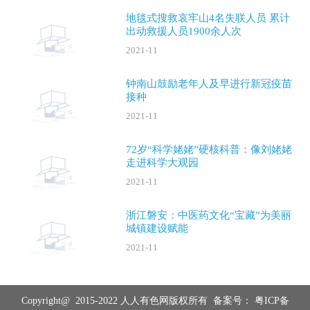
地毯式搜救哀牢山4名失联人员 累计
出动救援人员1900余人次
2021-11
钟南山鼓励老年人及早进行新冠疫苗
接种
2021-11
72岁“科学姥姥”硬核科普：像刘姥姥
走进科学大观园
2021-11
浙江磐安：中医药文化“宝藏”为美丽
城镇建设赋能
2021-11
Copyright@ 2015-2022 人人有色网版权所有 备案号：
粤ICP备