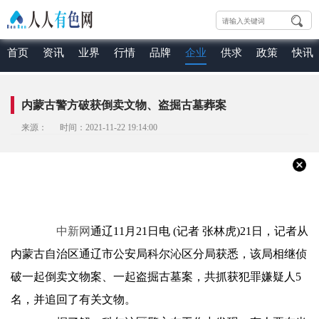
首页
资讯
业界
行情
品牌
企业
供求
政策
快讯
内蒙古警方破获倒卖文物、盗掘古墓葬案
来源： 时间：2021-11-22 19:14:00
中新网
通辽11月21日电 (记者 张林虎)21日，记者从
内蒙古自治区通辽市公安局科尔沁区分局获悉，该局相继侦
破一起倒卖文物案、一起盗掘古墓案，共抓获犯罪嫌疑人5
名，并追回了有关文物。