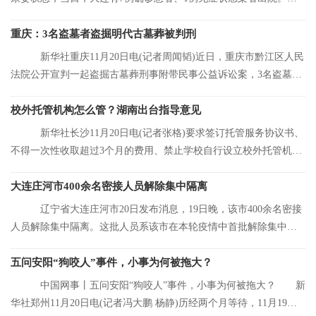
前，大连市累
重庆：3名盗墓者盗掘明代古墓葬被判刑
新华社重庆11月20日电(记者周闻韬)近日，重庆市黔江区人民
法院公开宣判一起盗掘古墓葬刑事附带民事公益诉讼案，3名盗墓者
分别被判处12
校外托管机构怎么管？湖南出台指导意见
新华社长沙11月20日电(记者张格)要求签订托管服务协议书、
不得一次性收取超过3个月的费用、禁止学校自行设立校外托管机
构……湖南省人
大连庄河市400余名密接人员解除集中隔离
辽宁省大连庄河市20日发布消息，19日晚，该市400余名密接
人员解除集中隔离。这批人员系该市在本轮疫情中首批解除集中隔
离的人员。
五问安阳“狗咬人”事件，小事为何被拖大？
中国网事丨五问安阳“狗咬人”事件，小事为何被拖大？ 新
华社郑州11月20日电(记者冯大鹏 杨静)历经两个月等待，11月19日