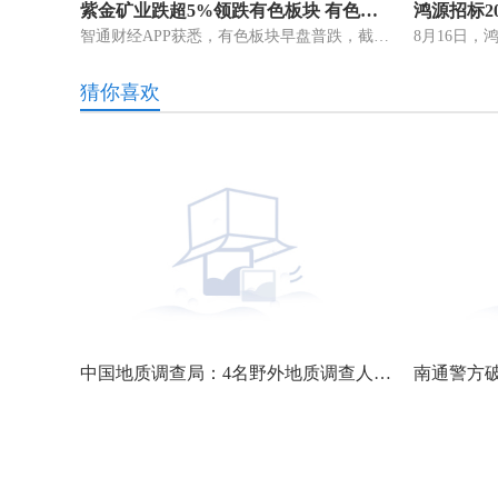
紫金矿业跌超5%领跌有色板块 有色板块早盘普跌
智通财经APP获悉，有色板块早盘普跌，截至发稿，紫金矿业(02899)跌5 19%，报8 58港元;中国黄金国际(02099)跌4 53%，报23 2港元;中国有色矿
猜你喜欢
六旬老人痴迷烙画40余载 “火针刺绣”烫下铁笔丹青
中国地质调查局：4名野外地质调查人员不幸因公殉职