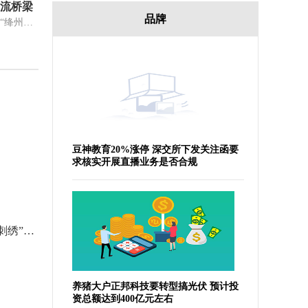
流桥梁
品牌
中新网运城11月22日电 (高雨晴)“绛州鼓乐为山西新绛与香港的青少年搭起一座文化交流桥梁。”山西绛州鼓乐艺术团团长杨丁洪22日接受记
豆神教育20%涨停 深交所下发关注函要
求核实开展直播业务是否合规
六旬老人痴迷烙画40余载 “火针刺绣”烫下铁笔丹青
养猪大户正邦科技要转型搞光伏 预计投
资总额达到400亿元左右