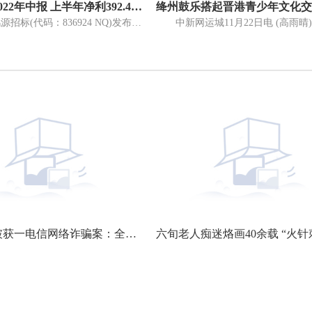
鸿源招标2022年中报 上半年净利392.48万元 同比增长10.62%
绛州鼓乐搭起晋港青少年文化交
8月16日，鸿源招标(代码：836924 NQ)发布2022年半年报业绩报告。2022年1月1日-2022年6月30日，公司实现营业收入1745 69万元，同比增长8 92%
南通警方破获一电信网络诈骗案：全国10万余人寻医陷入“