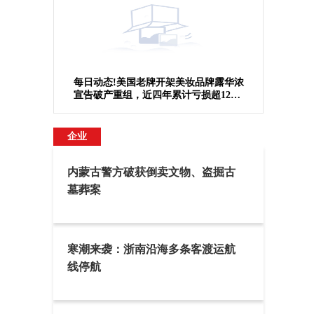
每日动态!美国老牌开架美妆品牌露华浓
宣告破产重组，近四年累计亏损超12亿
美元
企业
内蒙古警方破获倒卖文物、盗掘古
墓葬案
寒潮来袭：浙南沿海多条客渡运航
线停航