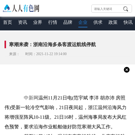
首页
资讯
业界
行情
品牌
企业
供求
政策
快讯
寒潮来袭：浙南沿海多条客渡运航线停航
来源： 时间：2021-11-22 19:14:00
中新网
温州11月21日电(范宇斌 李洋 胡亦沛 房照
伟)受新一轮冷空气影响，21日夜间起，浙江温州沿海风力
将增强至阵风10-11级。21日16时，温州海事局发布大风红
色预警，要求沿海作业船舶做好防范寒潮大风工作。