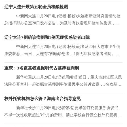
辽宁大连开展第五轮全员核酸检测
中新网大连11月20日电 (记者 杨毅)大连市新冠肺炎疫情防控
总指挥部办公室20日发布公告，为及时有效发现和控制传染源，结
合大连市当前
辽宁大连7例确诊病例和1例无症状感染者出院
中新网大连11月20日电 (记者 杨毅)记者从20日大连市卫生健
康委获悉，当日，大连有7例确诊患者、1例无症状感染者出院。目
前，大连市累
重庆：3名盗墓者盗掘明代古墓葬被判刑
新华社重庆11月20日电(记者周闻韬)近日，重庆市黔江区人民
法院公开宣判一起盗掘古墓葬刑事附带民事公益诉讼案，3名盗墓者
分别被判处12
校外托管机构怎么管？湖南出台指导意见
新华社长沙11月20日电(记者张格)要求签订托管服务协议书、
不得一次性收取超过3个月的费用、禁止学校自行设立校外托管机
构……湖南省人