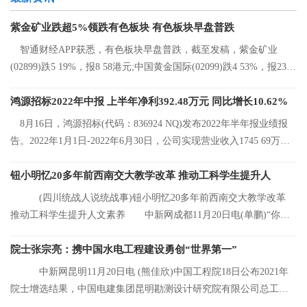
紫金矿业跌超5%领跌有色板块 有色板块早盘普跌
智通财经APP获悉，有色板块早盘普跌，截至发稿，紫金矿业
(02899)跌5 19%，报8 58港元;中国黄金国际(02099)跌4 53%，报23 2
港元;中国有色矿
鸿源招标2022年中报 上半年净利392.48万元 同比增长10.62%
8月16日，鸿源招标(代码：836924 NQ)发布2022年半年报业绩报
告。2022年1月1日-2022年6月30日，公司实现营业收入1745 69万
元，同比增长8 92%
钮小明忆20多年前西南交大教学改革 推动工科学生提升人
(四川统战人说统战事)钮小明忆20多年前西南交大教学改革
推动工科学生提升人文素养 中新网成都11月20日电(单鹏)“你们
看，这是我的
院士张宗亮：携中国水电工程建设勇创“世界第一”
中新网昆明11月20日电 (熊佳欣)中国工程院18日公布2021年
院士增选结果，中国电建集团昆明勘测设计研究院有限公司总工程
师张宗亮当选中