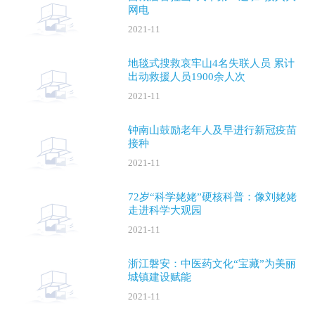
网电
2021-11
地毯式搜救哀牢山4名失联人员 累计
出动救援人员1900余人次
2021-11
钟南山鼓励老年人及早进行新冠疫苗
接种
2021-11
72岁“科学姥姥”硬核科普：像刘姥姥
走进科学大观园
2021-11
浙江磐安：中医药文化“宝藏”为美丽
城镇建设赋能
2021-11