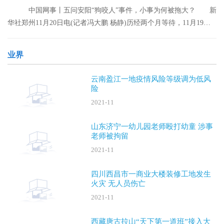
中国网事丨五问安阳“狗咬人”事件，小事为何被拖大？ 新
华社郑州11月20日电(记者冯大鹏 杨静)历经两个月等待，11月19日
晚，安阳“
业界
云南盈江一地疫情风险等级调为低风
险
2021-11
山东济宁一幼儿园老师殴打幼童 涉事
老师被拘留
2021-11
四川西昌市一商业大楼装修工地发生
火灾 无人员伤亡
2021-11
西藏唐古拉山“天下第一道班”接入大