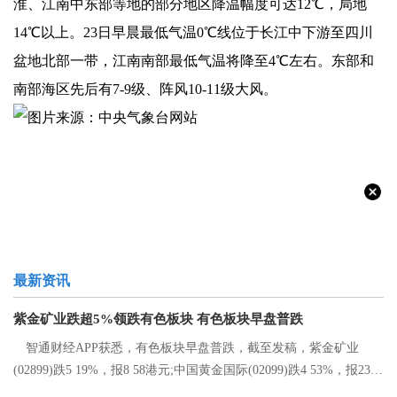
淮、江南中东部等地的部分地区降温幅度可达12℃，局地
14℃以上。23日早晨最低气温0℃线位于长江中下游至四川
盆地北部一带，江南南部最低气温将降至4℃左右。东部和
南部海区先后有7-9级、阵风10-11级大风。
最新资讯
紫金矿业跌超5%领跌有色板块 有色板块早盘普跌
智通财经APP获悉，有色板块早盘普跌，截至发稿，紫金矿业
(02899)跌5 19%，报8 58港元;中国黄金国际(02099)跌4 53%，报23 2
港元;中国有色矿