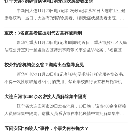
辽宁大连7例确诊病例和1例无症状感染者出院
中新网大连11月20日电 (记者 杨毅)记者从20日大连市卫生健
康委获悉，当日，大连有7例确诊患者、1例无症状感染者出院。目
前，大连市累
重庆：3名盗墓者盗掘明代古墓葬被判刑
新华社重庆11月20日电(记者周闻韬)近日，重庆市黔江区人民
法院公开宣判一起盗掘古墓葬刑事附带民事公益诉讼案，3名盗墓者
分别被判处12
校外托管机构怎么管？湖南出台指导意见
新华社长沙11月20日电(记者张格)要求签订托管服务协议书、
不得一次性收取超过3个月的费用、禁止学校自行设立校外托管机
构……湖南省人
大连庄河市400余名密接人员解除集中隔离
辽宁省大连庄河市20日发布消息，19日晚，该市400余名密接
人员解除集中隔离。这批人员系该市在本轮疫情中首批解除集中隔
离的人员。
五问安阳“狗咬人”事件，小事为何被拖大？