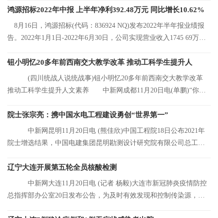
鸿源招标2022年中报 上半年净利392.48万元 同比增长10.62%
8月16日，鸿源招标(代码：836924 NQ)发布2022年半年报业绩报
告。2022年1月1日-2022年6月30日，公司实现营业收入1745 69万
元，同比增长8 92%
钮小明忆20多年前西南交大教学改革 推动工科学生提升人
(四川统战人说统战事)钮小明忆20多年前西南交大教学改革
推动工科学生提升人文素养 中新网成都11月20日电(单鹏)“你们
看，这是我的
院士张宗亮：携中国水电工程建设勇创“世界第一”
中新网昆明11月20日电 (熊佳欣)中国工程院18日公布2021年
院士增选结果，中国电建集团昆明勘测设计研究院有限公司总工程
师张宗亮当选中
辽宁大连开展第五轮全员核酸检测
中新网大连11月20日电 (记者 杨毅)大连市新冠肺炎疫情防控
总指挥部办公室20日发布公告，为及时有效发现和控制传染源，结
合大连市当前