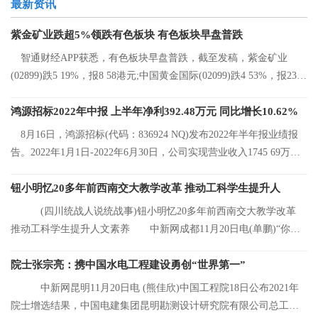
最新资讯
紫金矿业跌超5%领跌有色板块 有色板块早盘普跌
智通财经APP获悉，有色板块早盘普跌，截至发稿，紫金矿业
(02899)跌5 19%，报8 58港元;中国黄金国际(02099)跌4 53%，报23 2
港元;中国有色矿
鸿源招标2022年中报 上半年净利392.48万元 同比增长10.62%
8月16日，鸿源招标(代码：836924 NQ)发布2022年半年报业绩报
告。2022年1月1日-2022年6月30日，公司实现营业收入1745 69万
元，同比增长8 92%
钮小明忆20多年前西南交大教学改革 推动工科学生提升人
(四川统战人说统战事)钮小明忆20多年前西南交大教学改革
推动工科学生提升人文素养 中新网成都11月20日电(单鹏)“你们
看，这是我的
院士张宗亮：携中国水电工程建设勇创“世界第一”
中新网昆明11月20日电 (熊佳欣)中国工程院18日公布2021年
院士增选结果，中国电建集团昆明勘测设计研究院有限公司总工程