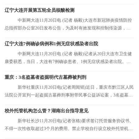
师张宗亮当选中
辽宁大连开展第五轮全员核酸检测
中新网大连11月20日电 (记者 杨毅)大连市新冠肺炎疫情防控
总指挥部办公室20日发布公告，为及时有效发现和控制传染源，结
合大连市当前
辽宁大连7例确诊病例和1例无症状感染者出院
中新网大连11月20日电 (记者 杨毅)记者从20日大连市卫生健
康委获悉，当日，大连有7例确诊患者、1例无症状感染者出院。目
前，大连市累
重庆：3名盗墓者盗掘明代古墓葬被判刑
新华社重庆11月20日电(记者周闻韬)近日，重庆市黔江区人民
法院公开宣判一起盗掘古墓葬刑事附带民事公益诉讼案，3名盗墓者
分别被判处12
校外托管机构怎么管？湖南出台指导意见
新华社长沙11月20日电(记者张格)要求签订托管服务协议书、
不得一次性收取超过3个月的费用、禁止学校自行设立校外托管机
构……湖南省人