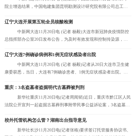
院士增选结果，中国电建集团昆明勘测设计研究院有限公司总工程
师张宗亮当选中
辽宁大连开展第五轮全员核酸检测
中新网大连11月20日电 (记者 杨毅)大连市新冠肺炎疫情防控
总指挥部办公室20日发布公告，为及时有效发现和控制传染源，结
合大连市当前
辽宁大连7例确诊病例和1例无症状感染者出院
中新网大连11月20日电 (记者 杨毅)记者从20日大连市卫生健
康委获悉，当日，大连有7例确诊患者、1例无症状感染者出院。目
前，大连市累
重庆：3名盗墓者盗掘明代古墓葬被判刑
新华社重庆11月20日电(记者周闻韬)近日，重庆市黔江区人民
法院公开宣判一起盗掘古墓葬刑事附带民事公益诉讼案，3名盗墓者
分别被判处12
校外托管机构怎么管？湖南出台指导意见
新华社长沙11月20日电(记者张格)要求签订托管服务协议书、