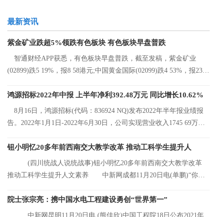
最新资讯
紫金矿业跌超5%领跌有色板块 有色板块早盘普跌
智通财经APP获悉，有色板块早盘普跌，截至发稿，紫金矿业
(02899)跌5 19%，报8 58港元;中国黄金国际(02099)跌4 53%，报23 2
港元;中国有色矿
鸿源招标2022年中报 上半年净利392.48万元 同比增长10.62%
8月16日，鸿源招标(代码：836924 NQ)发布2022年半年报业绩报
告。2022年1月1日-2022年6月30日，公司实现营业收入1745 69万
元，同比增长8 92%
钮小明忆20多年前西南交大教学改革 推动工科学生提升人
(四川统战人说统战事)钮小明忆20多年前西南交大教学改革
推动工科学生提升人文素养 中新网成都11月20日电(单鹏)“你们
看，这是我的
院士张宗亮：携中国水电工程建设勇创“世界第一”
中新网昆明11月20日电 (熊佳欣)中国工程院18日公布2021年