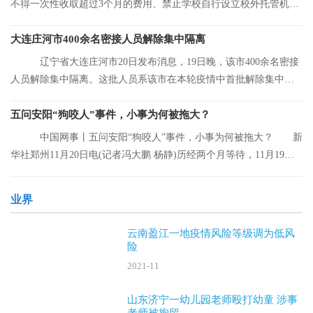
不得一次性收取超过3个月的费用、禁止学校自行设立校外托管机
构……湖南省人
大连庄河市400余名密接人员解除集中隔离
辽宁省大连庄河市20日发布消息，19日晚，该市400余名密接
人员解除集中隔离。这批人员系该市在本轮疫情中首批解除集中隔
离的人员。
五问安阳“狗咬人”事件，小事为何被拖大？
中国网事丨五问安阳“狗咬人”事件，小事为何被拖大？ 新
华社郑州11月20日电(记者冯大鹏 杨静)历经两个月等待，11月19日
晚，安阳“
业界
云南盈江一地疫情风险等级调为低风
险
2021-11
山东济宁一幼儿园老师殴打幼童 涉事