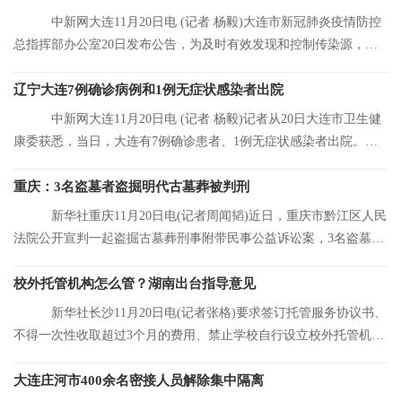
中新网大连11月20日电 (记者 杨毅)大连市新冠肺炎疫情防控
总指挥部办公室20日发布公告，为及时有效发现和控制传染源，结
合大连市当前
辽宁大连7例确诊病例和1例无症状感染者出院
中新网大连11月20日电 (记者 杨毅)记者从20日大连市卫生健
康委获悉，当日，大连有7例确诊患者、1例无症状感染者出院。目
前，大连市累
重庆：3名盗墓者盗掘明代古墓葬被判刑
新华社重庆11月20日电(记者周闻韬)近日，重庆市黔江区人民
法院公开宣判一起盗掘古墓葬刑事附带民事公益诉讼案，3名盗墓者
分别被判处12
校外托管机构怎么管？湖南出台指导意见
新华社长沙11月20日电(记者张格)要求签订托管服务协议书、
不得一次性收取超过3个月的费用、禁止学校自行设立校外托管机
构……湖南省人
大连庄河市400余名密接人员解除集中隔离