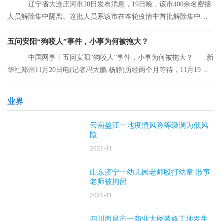
辽宁省大连庄河市20日发布消息，19日晚，该市400余名密接
人员解除集中隔离。这批人员系该市在本轮疫情中首批解除集中隔
离的人员。
五问安阳“狗咬人”事件，小事为何被拖大？
中国网事丨五问安阳“狗咬人”事件，小事为何被拖大？ 新
华社郑州11月20日电(记者冯大鹏 杨静)历经两个月等待，11月19日
晚，安阳“
业界
云南盈江一地疫情风险等级调为低风
险
2021-11
山东济宁一幼儿园老师殴打幼童 涉事
老师被拘留
2021-11
四川西昌市一商业大楼装修工地发生