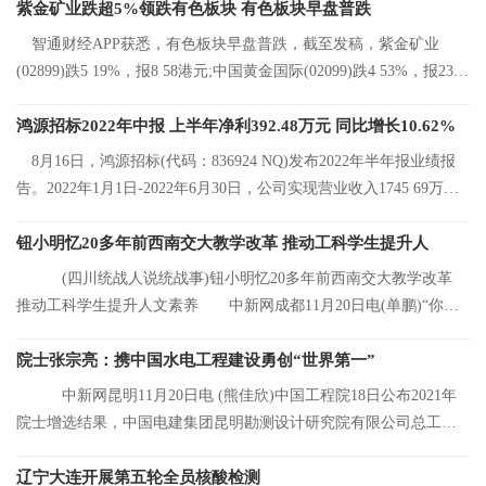
紫金矿业跌超5%领跌有色板块 有色板块早盘普跌
智通财经APP获悉，有色板块早盘普跌，截至发稿，紫金矿业
(02899)跌5 19%，报8 58港元;中国黄金国际(02099)跌4 53%，报23 2
港元;中国有色矿
鸿源招标2022年中报 上半年净利392.48万元 同比增长10.62%
8月16日，鸿源招标(代码：836924 NQ)发布2022年半年报业绩报
告。2022年1月1日-2022年6月30日，公司实现营业收入1745 69万
元，同比增长8 92%
钮小明忆20多年前西南交大教学改革 推动工科学生提升人
(四川统战人说统战事)钮小明忆20多年前西南交大教学改革
推动工科学生提升人文素养 中新网成都11月20日电(单鹏)“你们
看，这是我的
院士张宗亮：携中国水电工程建设勇创“世界第一”
中新网昆明11月20日电 (熊佳欣)中国工程院18日公布2021年
院士增选结果，中国电建集团昆明勘测设计研究院有限公司总工程
师张宗亮当选中
辽宁大连开展第五轮全员核酸检测