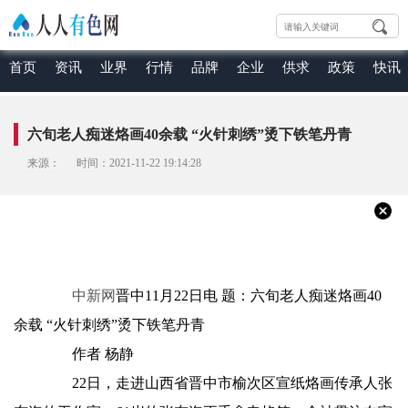
首页
资讯
业界
行情
品牌
企业
供求
政策
快讯
六旬老人痴迷烙画40余载 “火针刺绣”烫下铁笔丹青
来源： 时间：2021-11-22 19:14:28
中新网
晋中11月22日电 题：六旬老人痴迷烙画40
余载 “火针刺绣”烫下铁笔丹青
作者 杨静
22日，走进山西省晋中市榆次区宣纸烙画传承人张