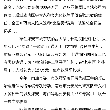
余名，冻结涉案金额7000余万元。该犯罪集团以合法公司为
伪装，通过虚构医学专家和夸大药效等手段骗取患者的信
任，全国10万余人陷入这种“套路卖”骗局，被骗总金额达3
亿多元。
家住海安市城东镇的曹大爷，长期受眼疾困扰。去
年8月，他网购了一款名为“通天明目方”的祖传秘制中药，
前后花费5984元，但服用后没有起效。南通市区的陶女士也
有类似遭遇，为了根治眼疾上网寻医问药，在“老中医”的指
导下，先后花费了近3万元，但疗效微乎其微。
今年，南通市委、市政府部署开展为期三年的打击
治理电信网络诈骗专项行动。南通市公安局刑警支队牵头相
关警种部门以及海安、海门等地公安机关成立专案组，联合
开展专案攻坚。
随着调查的深入，一家披着合法外衣的医疗保健品