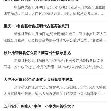
中新网大连11月20日电 (记者 杨毅)记者从20日大连市卫生健
康委获悉，当日，大连有7例确诊患者、1例无症状感染者出院。目
前，大连市累
重庆：3名盗墓者盗掘明代古墓葬被判刑
新华社重庆11月20日电(记者周闻韬)近日，重庆市黔江区人民
法院公开宣判一起盗掘古墓葬刑事附带民事公益诉讼案，3名盗墓者
分别被判处12
校外托管机构怎么管？湖南出台指导意见
新华社长沙11月20日电(记者张格)要求签订托管服务协议书、
不得一次性收取超过3个月的费用、禁止学校自行设立校外托管机
构……湖南省人
大连庄河市400余名密接人员解除集中隔离
辽宁省大连庄河市20日发布消息，19日晚，该市400余名密接
人员解除集中隔离。这批人员系该市在本轮疫情中首批解除集中隔
离的人员。
五问安阳“狗咬人”事件，小事为何被拖大？