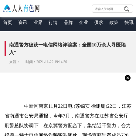
首页
资讯
业界
行情
品牌
企业
供求
政策
快讯
南通警方破获一电信网络诈骗案：全国10万余人寻医陷
入“
来源： 时间：2021-11-22 19:14:30
中新网
南京11月22日电 (苏锦安 徐珊珊)22日，江苏
省南通市公安局通报，今年7月，南通警方在江苏省公安厅
刑警总队协调下，在京冀警方配合下，集结近千警力，合力
捣毁一特大电信网络诈骗犯罪团伙，现场查获涉案成员720