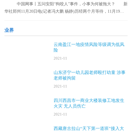
中国网事丨五问安阳“狗咬人”事件，小事为何被拖大？ 新
华社郑州11月20日电(记者冯大鹏 杨静)历经两个月等待，11月19日
晚，安阳“
业界
云南盈江一地疫情风险等级调为低风
险
2021-11
山东济宁一幼儿园老师殴打幼童 涉事
老师被拘留
2021-11
四川西昌市一商业大楼装修工地发生
火灾 无人员伤亡
2021-11
西藏唐古拉山“天下第一道班”接入大