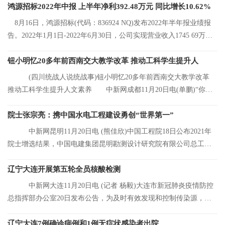
鸿源招标2022年中报 上半年净利392.48万元 同比增长10.62%
8月16日，鸿源招标(代码：836924 NQ)发布2022年半年报业绩报
告。2022年1月1日-2022年6月30日，公司实现营业收入1745 69万
元，同比增长8 92%
钮小明忆20多年前西南交大教学改革 推动工科学生提升人
(四川统战人说统战事)钮小明忆20多年前西南交大教学改革
推动工科学生提升人文素养 中新网成都11月20日电(单鹏)“你们
看，这是我的
院士张宗亮：携中国水电工程建设勇创“世界第一”
中新网昆明11月20日电 (熊佳欣)中国工程院18日公布2021年
院士增选结果，中国电建集团昆明勘测设计研究院有限公司总工程
师张宗亮当选中
辽宁大连开展第五轮全员核酸检测
中新网大连11月20日电 (记者 杨毅)大连市新冠肺炎疫情防控
总指挥部办公室20日发布公告，为及时有效发现和控制传染源，结
合大连市当前
辽宁大连7例确诊病例和1例无症状感染者出院