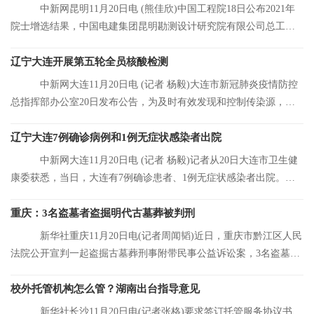
中新网昆明11月20日电 (熊佳欣)中国工程院18日公布2021年
院士增选结果，中国电建集团昆明勘测设计研究院有限公司总工程
师张宗亮当选中
辽宁大连开展第五轮全员核酸检测
中新网大连11月20日电 (记者 杨毅)大连市新冠肺炎疫情防控
总指挥部办公室20日发布公告，为及时有效发现和控制传染源，结
合大连市当前
辽宁大连7例确诊病例和1例无症状感染者出院
中新网大连11月20日电 (记者 杨毅)记者从20日大连市卫生健
康委获悉，当日，大连有7例确诊患者、1例无症状感染者出院。目
前，大连市累
重庆：3名盗墓者盗掘明代古墓葬被判刑
新华社重庆11月20日电(记者周闻韬)近日，重庆市黔江区人民
法院公开宣判一起盗掘古墓葬刑事附带民事公益诉讼案，3名盗墓者
分别被判处12
校外托管机构怎么管？湖南出台指导意见
新华社长沙11月20日电(记者张格)要求签订托管服务协议书、