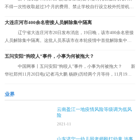
不得一次性收取超过3个月的费用、禁止学校自行设立校外托管机
构……湖南省人
大连庄河市400余名密接人员解除集中隔离
辽宁省大连庄河市20日发布消息，19日晚，该市400余名密接
人员解除集中隔离。这批人员系该市在本轮疫情中首批解除集中隔
离的人员。
五问安阳“狗咬人”事件，小事为何被拖大？
中国网事丨五问安阳“狗咬人”事件，小事为何被拖大？ 新
华社郑州11月20日电(记者冯大鹏 杨静)历经两个月等待，11月19日
晚，安阳“
业界
云南盈江一地疫情风险等级调为低风
险
2021-11
山东济宁一幼儿园老师殴打幼童 涉事