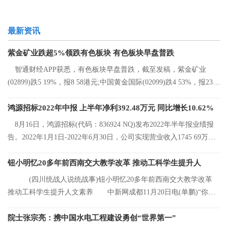
最新资讯
紫金矿业跌超5%领跌有色板块 有色板块早盘普跌
智通财经APP获悉，有色板块早盘普跌，截至发稿，紫金矿业
(02899)跌5 19%，报8 58港元;中国黄金国际(02099)跌4 53%，报23 2
港元;中国有色矿
鸿源招标2022年中报 上半年净利392.48万元 同比增长10.62%
8月16日，鸿源招标(代码：836924 NQ)发布2022年半年报业绩报
告。2022年1月1日-2022年6月30日，公司实现营业收入1745 69万
元，同比增长8 92%
钮小明忆20多年前西南交大教学改革 推动工科学生提升人
(四川统战人说统战事)钮小明忆20多年前西南交大教学改革
推动工科学生提升人文素养 中新网成都11月20日电(单鹏)“你们
看，这是我的
院士张宗亮：携中国水电工程建设勇创“世界第一”