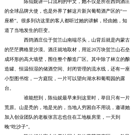
陈仙妮讲一口流利的中文，她不仅是所在西鸽酒庄
的全球品牌大使，也是外界了解这片新兴葡萄酒产区的“一
座桥”。很多到访这里的客人都听过她的讲解，经由她，知
道了当地发生的巨变。
西鸽酒庄位于贺兰山南端尽头，山背后就是内蒙古
的茫茫腾格里沙漠。酒庄就地取材，用近20万块贺兰山石垒
成环形的高大墙壁，围住整个酿造厂区。其中除了林立的酿
造罐、恒温恒湿的储酒空间、封闭管理的流水线，还有一座
小型图书馆，一方庭院，一片可以望向湖水和葡萄园的露
台。
谁能想到，陈仙妮最早来到这里时，举目只有一片
荒原。山是秃的，地是光的，当地人穷困自不用说，邀请她
加入创业团队的老板张言志也住在工地板房里，一天到
晚“吃沙子”。