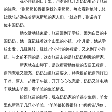
在小洋镇的日子里，74岁的张开芝奶奶引起了张诺
的注意。“张奶奶长得很像我的亲奶奶。每次看到她时，总
让我想起远在哈萨克斯坦的家人们。”就这样，张诺有了一
位中国奶奶。
助农活动结束后，张诺回到了学校。因为自己的中
国奶奶，她一直记挂着这个山里的小镇。3个月后，她从学
校出发，几经辗转，经过7个小时的路程后，又来到了小洋
镇。与之前不同的是，这次张诺去的是张奶奶刚搬的新家。
新家就在山脚下，是政府帮助修建的安居工程房，
房间宽敞又漂亮。奶奶知道张诺要来，特意提前把房间打扫
干净。两人一起做了午饭，开开心心吃完后，奶奶又骑电动
车载她去羊圈，看羊羔的生长情况。
按照张诺的指导，现在奶奶家的羊很少生病，羊舍
里也新添了几只小羊羔。“羊羔都长得很好！”奶奶告诉她，