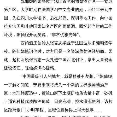
陈仙妮的家乡位于法国古老的葡萄酒产区——勃艮
第产区。大学时期在法国学习中文专业的她，2011年来到中
国，先在四川大学读书，后在武汉、深圳等地工作，向中国
推介法国和其他国家知名产区的葡萄酒。回忆起当时的工作
环境，陈仙妮开玩笑说，“非常优雅光鲜”。
西鸽酒庄创始人张言志毕业于法国波尔多葡萄酒学
校。陈仙妮熟识他时，对方已是一名资深葡萄酒经销商。因
此，起初听说张言志一头扎进中国西北创业，拿出大量资金
建设酒庄，陈仙妮满心疑惑。
“中国最吸引人的地方，就是处处有梦想。”陈仙妮
一了解才知道，宁夏未来将成为一个新的世界级葡萄酒产
区：地理纬度适中，贺兰山脚下土壤矿物质含量丰富，砂砾
土适宜种植优质酿酒葡萄；日光充沛，控水灌溉便利；该片
区距离银川1小时车程，区域位置称得上得天独厚……