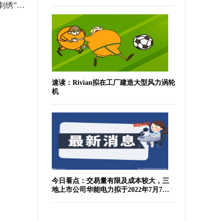
六旬老人痴迷烙画40余载 “火针刺绣”烫下铁笔丹青
速读：Rivian拟在工厂建造大型风力涡轮
机
今日看点：交易量有限及成本较大，三
地上市公司华能电力拟于2022年7月7日
于纽交所退市