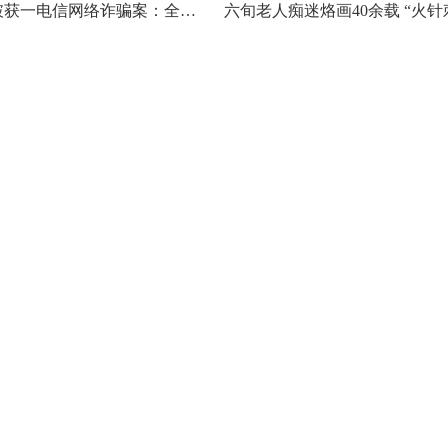
南通警方破获一电信网络诈骗案：全国10万余人寻医陷入“