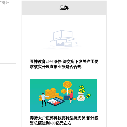
中新网运城11月22日电 (高雨晴)“绛州鼓乐为山西新绛与香港的青少年搭起一座文化交流桥梁。”山西绛州鼓乐艺术团团长杨丁洪22日接受记
品牌
豆神教育20%涨停 深交所下发关注函要
求核实开展直播业务是否合规
养猪大户正邦科技要转型搞光伏 预计投
资总额达到400亿元左右