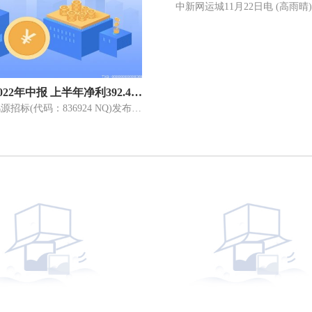
鸿源招标2022年中报 上半年净利392.48万元 同比增长10.62%
8月16日，鸿源招标(代码：836924 NQ)发布2022年半年报业绩报告。2022年1月1日-2022年6月30日，公司实现营业收入1745 69万元，同比增长8 92%