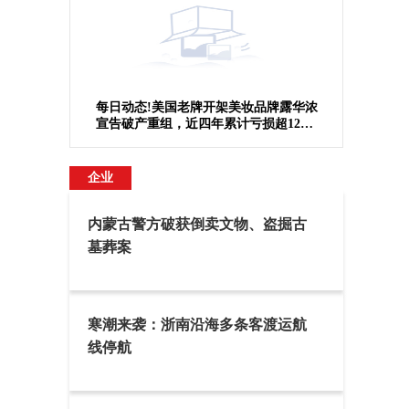
每日动态!美国老牌开架美妆品牌露华浓
宣告破产重组，近四年累计亏损超12亿
美元
企业
内蒙古警方破获倒卖文物、盗掘古
墓葬案
寒潮来袭：浙南沿海多条客渡运航
线停航