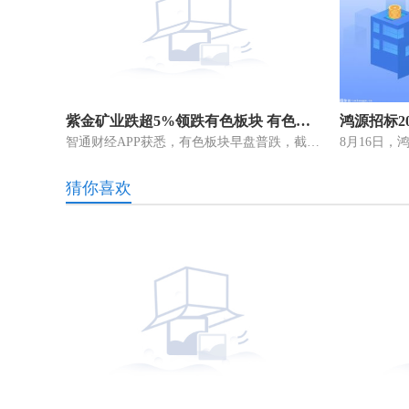
紫金矿业跌超5%领跌有色板块 有色板块早盘普跌
智通财经APP获悉，有色板块早盘普跌，截至发稿，紫金矿业(02899)跌5 19%，报8 58港元;中国黄金国际(02099)跌4 53%，报23 2港元;中国有色矿
猜你喜欢
六旬老人痴迷烙画40余载 “火针刺绣”烫下铁笔丹青