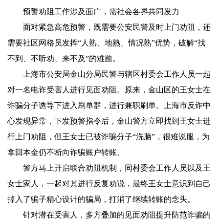
预警劝阻工作涉及面广，需社会各界共同发力
面对紧急高危预警，既需要公安民警及时上门劝阻，还
需要社区网格员发挥“人熟、地熟、情况熟”优势，破解“找
不到、不听劝、来不及”的难题。
上海市公安局金山分局民警与辖区村委会工作人员一起
对一名电诈受害人进行见面劝阻。原来，金山区的王女士在
诈骗分子诱导下进入刷单群，进行兼职刷单。上海市反诈中
心发现异常，下发预警指令后，金山警方立即找到王女士进
行上门劝阻，但王女士已被诈骗分子“洗脑”，很难说服，为
拿回本金仍不断向诈骗账户转账。
警方马上开启联合劝阻机制，同村委会工作人员以及王
女士家人，一起对其进行反复劝说，最终王女士意识到自己
掉入了骗子精心设计的骗局，打消了继续转账的念头。
针对潜在受害人，多方叠加的见面劝阻提升防范诈骗的