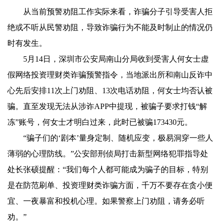
从当前预警劝阻工作实际来看，诈骗分子引导受害人拒
绝或不听从民警劝阻，导致诈骗行为不能及时制止的情况仍
时有发生。
5月14日，深圳市公安局南山分局收到受害人何女士虚
假网络投资理财类诈骗预警指令，当地派出所和南山反诈中
心先后安排11次上门劝阻、13次电话劝阻，何女士均否认被
骗。直至发现无法从涉诈APP中提现，被骗子要求打钱“解
冻”账号，何女士才明白过来，此时已被骗173430元。
“骗子们的‘剧本’量身定制、随机应变，极易洞穿一些人
薄弱的心理防线。”公安部刑侦局打击新型网络犯罪指导处
处长张硕提醒：“我们每个人都可能成为骗子的目标，特别
是在防范刷单、投资理财类诈骗方面，千万不要存在贪小便
宜、一夜暴富和投机心理。如果警察上门劝阻，请务必听
劝。”