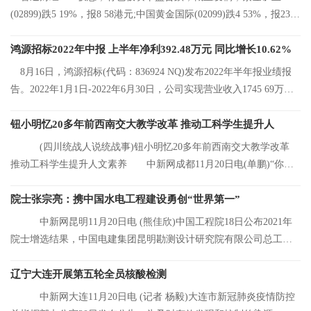
(02899)跌5 19%，报8 58港元;中国黄金国际(02099)跌4 53%，报23 2
港元;中国有色矿
鸿源招标2022年中报 上半年净利392.48万元 同比增长10.62%
8月16日，鸿源招标(代码：836924 NQ)发布2022年半年报业绩报
告。2022年1月1日-2022年6月30日，公司实现营业收入1745 69万
元，同比增长8 92%
钮小明忆20多年前西南交大教学改革 推动工科学生提升人
(四川统战人说统战事)钮小明忆20多年前西南交大教学改革
推动工科学生提升人文素养 中新网成都11月20日电(单鹏)“你们
看，这是我的
院士张宗亮：携中国水电工程建设勇创“世界第一”
中新网昆明11月20日电 (熊佳欣)中国工程院18日公布2021年
院士增选结果，中国电建集团昆明勘测设计研究院有限公司总工程
师张宗亮当选中
辽宁大连开展第五轮全员核酸检测
中新网大连11月20日电 (记者 杨毅)大连市新冠肺炎疫情防控