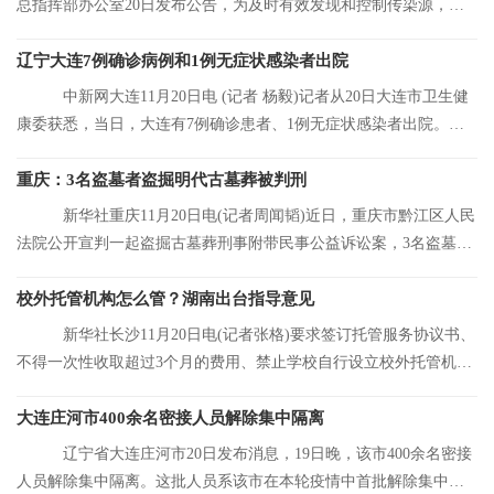
总指挥部办公室20日发布公告，为及时有效发现和控制传染源，结
合大连市当前
辽宁大连7例确诊病例和1例无症状感染者出院
中新网大连11月20日电 (记者 杨毅)记者从20日大连市卫生健
康委获悉，当日，大连有7例确诊患者、1例无症状感染者出院。目
前，大连市累
重庆：3名盗墓者盗掘明代古墓葬被判刑
新华社重庆11月20日电(记者周闻韬)近日，重庆市黔江区人民
法院公开宣判一起盗掘古墓葬刑事附带民事公益诉讼案，3名盗墓者
分别被判处12
校外托管机构怎么管？湖南出台指导意见
新华社长沙11月20日电(记者张格)要求签订托管服务协议书、
不得一次性收取超过3个月的费用、禁止学校自行设立校外托管机
构……湖南省人
大连庄河市400余名密接人员解除集中隔离
辽宁省大连庄河市20日发布消息，19日晚，该市400余名密接
人员解除集中隔离。这批人员系该市在本轮疫情中首批解除集中隔