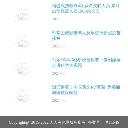
地毯式搜救哀牢山4名失联人员 累计
出动救援人员1900余人次
2021-11
钟南山鼓励老年人及早进行新冠疫苗
接种
2021-11
72岁“科学姥姥”硬核科普：像刘姥姥
走进科学大观园
2021-11
浙江磐安：中医药文化“宝藏”为美丽
城镇建设赋能
2021-11
Copyright@ 2015-2022 人人有色网版权所有 备案号：
粤ICP备