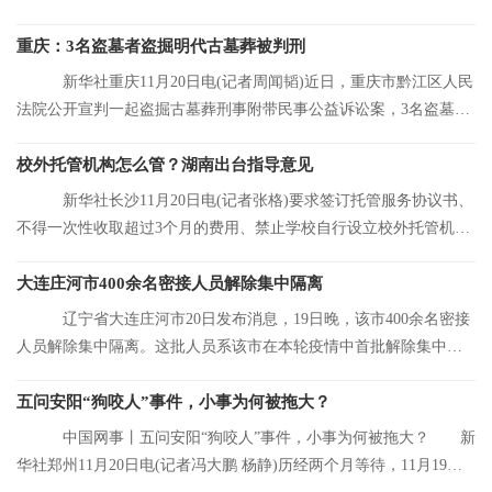
前，大连市累
重庆：3名盗墓者盗掘明代古墓葬被判刑
新华社重庆11月20日电(记者周闻韬)近日，重庆市黔江区人民
法院公开宣判一起盗掘古墓葬刑事附带民事公益诉讼案，3名盗墓者
分别被判处12
校外托管机构怎么管？湖南出台指导意见
新华社长沙11月20日电(记者张格)要求签订托管服务协议书、
不得一次性收取超过3个月的费用、禁止学校自行设立校外托管机
构……湖南省人
大连庄河市400余名密接人员解除集中隔离
辽宁省大连庄河市20日发布消息，19日晚，该市400余名密接
人员解除集中隔离。这批人员系该市在本轮疫情中首批解除集中隔
离的人员。
五问安阳“狗咬人”事件，小事为何被拖大？
中国网事丨五问安阳“狗咬人”事件，小事为何被拖大？ 新
华社郑州11月20日电(记者冯大鹏 杨静)历经两个月等待，11月19日