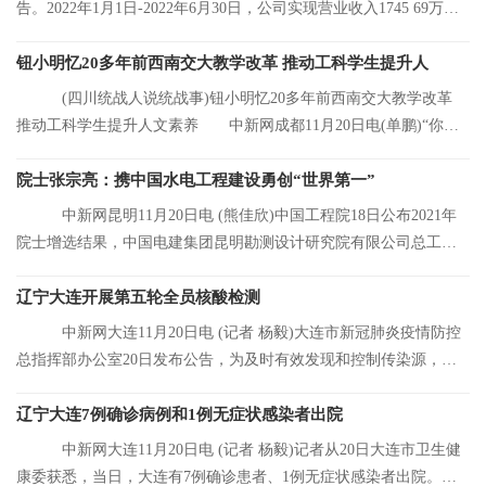
告。2022年1月1日-2022年6月30日，公司实现营业收入1745 69万
元，同比增长8 92%
钮小明忆20多年前西南交大教学改革 推动工科学生提升人
(四川统战人说统战事)钮小明忆20多年前西南交大教学改革
推动工科学生提升人文素养 中新网成都11月20日电(单鹏)“你们
看，这是我的
院士张宗亮：携中国水电工程建设勇创“世界第一”
中新网昆明11月20日电 (熊佳欣)中国工程院18日公布2021年
院士增选结果，中国电建集团昆明勘测设计研究院有限公司总工程
师张宗亮当选中
辽宁大连开展第五轮全员核酸检测
中新网大连11月20日电 (记者 杨毅)大连市新冠肺炎疫情防控
总指挥部办公室20日发布公告，为及时有效发现和控制传染源，结
合大连市当前
辽宁大连7例确诊病例和1例无症状感染者出院
中新网大连11月20日电 (记者 杨毅)记者从20日大连市卫生健
康委获悉，当日，大连有7例确诊患者、1例无症状感染者出院。目