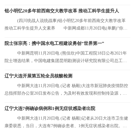
元，同比增长8 92%
钮小明忆20多年前西南交大教学改革 推动工科学生提升人
(四川统战人说统战事)钮小明忆20多年前西南交大教学改革
推动工科学生提升人文素养 中新网成都11月20日电(单鹏)“你们
看，这是我的
院士张宗亮：携中国水电工程建设勇创“世界第一”
中新网昆明11月20日电 (熊佳欣)中国工程院18日公布2021年
院士增选结果，中国电建集团昆明勘测设计研究院有限公司总工程
师张宗亮当选中
辽宁大连开展第五轮全员核酸检测
中新网大连11月20日电 (记者 杨毅)大连市新冠肺炎疫情防控
总指挥部办公室20日发布公告，为及时有效发现和控制传染源，结
合大连市当前
辽宁大连7例确诊病例和1例无症状感染者出院
中新网大连11月20日电 (记者 杨毅)记者从20日大连市卫生健
康委获悉，当日，大连有7例确诊患者、1例无症状感染者出院。目
前，大连市累