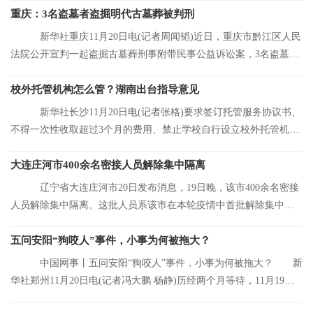
重庆：3名盗墓者盗掘明代古墓葬被判刑
新华社重庆11月20日电(记者周闻韬)近日，重庆市黔江区人民
法院公开宣判一起盗掘古墓葬刑事附带民事公益诉讼案，3名盗墓者
分别被判处12
校外托管机构怎么管？湖南出台指导意见
新华社长沙11月20日电(记者张格)要求签订托管服务协议书、
不得一次性收取超过3个月的费用、禁止学校自行设立校外托管机
构……湖南省人
大连庄河市400余名密接人员解除集中隔离
辽宁省大连庄河市20日发布消息，19日晚，该市400余名密接
人员解除集中隔离。这批人员系该市在本轮疫情中首批解除集中隔
离的人员。
五问安阳“狗咬人”事件，小事为何被拖大？
中国网事丨五问安阳“狗咬人”事件，小事为何被拖大？ 新
华社郑州11月20日电(记者冯大鹏 杨静)历经两个月等待，11月19日
晚，安阳“