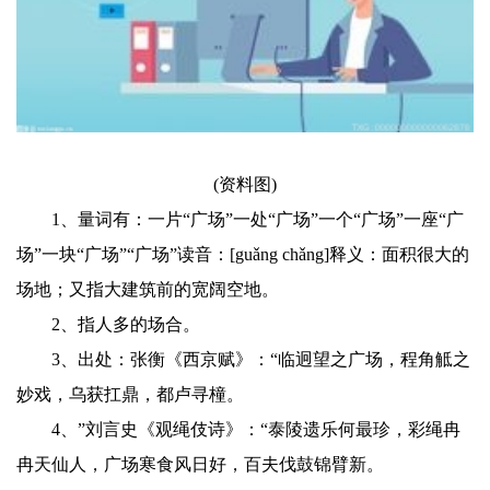
(资料图)
1、量词有：一片“广场”一处“广场”一个“广场”一座“广
场”一块“广场”“广场”读音：[guǎng chǎng]释义：面积很大的
场地；又指大建筑前的宽阔空地。
2、指人多的场合。
3、出处：张衡《西京赋》：“临迥望之广场，程角觝之
妙戏，乌获扛鼎，都卢寻橦。
4、”刘言史《观绳伎诗》：“泰陵遗乐何最珍，彩绳冉
冉天仙人，广场寒食风日好，百夫伐鼓锦臂新。