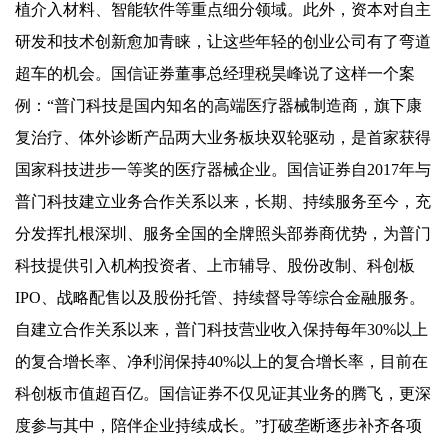
植介入材料、智能软件等重点细分领域。此外，资本对自主
研发和技术创新愈加青睐，让这些年轻的创业公司有了弯道
超车的机会。国信证券董事总经理税昊峰说了这样一个案
例：“普门科技是国内知名的高端医疗器械制造商，旗下康
复治疗、体外诊断产品两大业务板块双轮驱动，是首家获得
国家科技进步一等奖的医疗器械企业。国信证券自2017年与
普门科技建立业务合作关系以来，长期、持续服务至今，充
分发挥扎根深圳、服务全国的全牌照头部券商优势，为普门
科技提供引入机构投资者、上市辅导、股份改制、科创板
IPO、战略配售以及股份托管、持续督导等综合金融服务。
自建立合作关系以来，普门科技营业收入保持每年30%以上
的复合增长率、净利润保持40%以上的复合增长率，目前在
科创板市值超百亿。国信证券不仅见证其业务的腾飞，更深
度参与其中，陪伴企业持续成长。”打破垄断逐步补齐各项