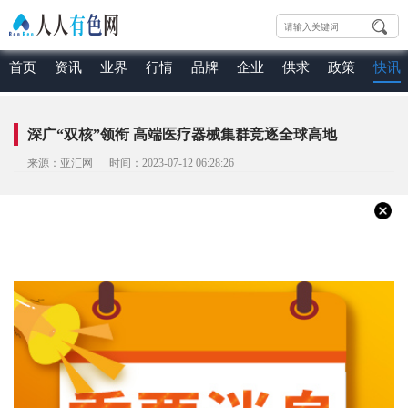
首页
资讯
业界
行情
品牌
企业
供求
政策
快讯
深广“双核”领衔 高端医疗器械集群竞逐全球高地
来源：亚汇网 时间：2023-07-12 06:28:26