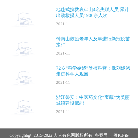
地毯式搜救哀牢山4名失联人员 累计
出动救援人员1900余人次
2021-11
钟南山鼓励老年人及早进行新冠疫苗
接种
2021-11
72岁“科学姥姥”硬核科普：像刘姥姥
走进科学大观园
2021-11
浙江磐安：中医药文化“宝藏”为美丽
城镇建设赋能
2021-11
Copyright@ 2015-2022 人人有色网版权所有 备案号：
粤ICP备