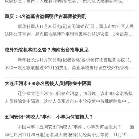
康委获悉，当日，大连有7例确诊患者、1例无症状感染者出院。目
前，大连市累
重庆：3名盗墓者盗掘明代古墓葬被判刑
新华社重庆11月20日电(记者周闻韬)近日，重庆市黔江区人民
法院公开宣判一起盗掘古墓葬刑事附带民事公益诉讼案，3名盗墓者
分别被判处12
校外托管机构怎么管？湖南出台指导意见
新华社长沙11月20日电(记者张格)要求签订托管服务协议书、
不得一次性收取超过3个月的费用、禁止学校自行设立校外托管机
构……湖南省人
大连庄河市400余名密接人员解除集中隔离
辽宁省大连庄河市20日发布消息，19日晚，该市400余名密接
人员解除集中隔离。这批人员系该市在本轮疫情中首批解除集中隔
离的人员。
五问安阳“狗咬人”事件，小事为何被拖大？
中国网事丨五问安阳“狗咬人”事件，小事为何被拖大？ 新
华社郑州11月20日电(记者冯大鹏 杨静)历经两个月等待，11月19日