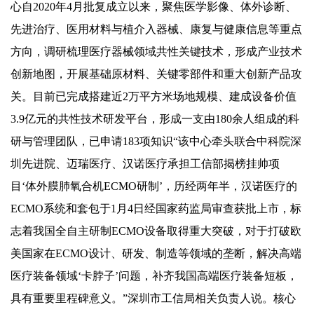
心自2020年4月批复成立以来，聚焦医学影像、体外诊断、
先进治疗、医用材料与植介入器械、康复与健康信息等重点
方向，调研梳理医疗器械领域共性关键技术，形成产业技术
创新地图，开展基础原材料、关键零部件和重大创新产品攻
关。目前已完成搭建近2万平方米场地规模、建成设备价值
3.9亿元的共性技术研发平台，形成一支由180余人组成的科
研与管理团队，已申请183项知识“该中心牵头联合中科院深
圳先进院、迈瑞医疗、汉诺医疗承担工信部揭榜挂帅项
目‘体外膜肺氧合机ECMO研制’，历经两年半，汉诺医疗的
ECMO系统和套包于1月4日经国家药监局审查获批上市，标
志着我国全自主研制ECMO设备取得重大突破，对于打破欧
美国家在ECMO设计、研发、制造等领域的垄断，解决高端
医疗装备领域‘卡脖子’问题，补齐我国高端医疗装备短板，
具有重要里程碑意义。”深圳市工信局相关负责人说。核心