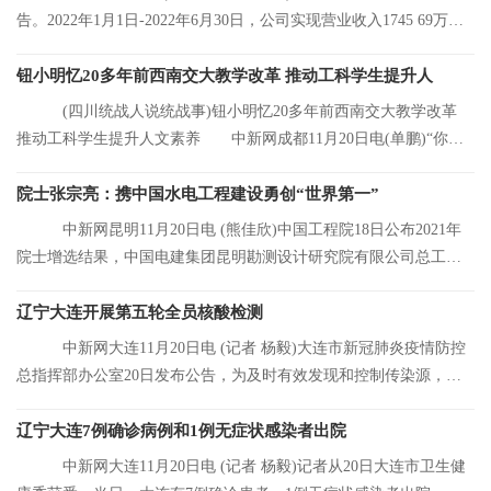
告。2022年1月1日-2022年6月30日，公司实现营业收入1745 69万
元，同比增长8 92%
钮小明忆20多年前西南交大教学改革 推动工科学生提升人
(四川统战人说统战事)钮小明忆20多年前西南交大教学改革
推动工科学生提升人文素养 中新网成都11月20日电(单鹏)“你们
看，这是我的
院士张宗亮：携中国水电工程建设勇创“世界第一”
中新网昆明11月20日电 (熊佳欣)中国工程院18日公布2021年
院士增选结果，中国电建集团昆明勘测设计研究院有限公司总工程
师张宗亮当选中
辽宁大连开展第五轮全员核酸检测
中新网大连11月20日电 (记者 杨毅)大连市新冠肺炎疫情防控
总指挥部办公室20日发布公告，为及时有效发现和控制传染源，结
合大连市当前
辽宁大连7例确诊病例和1例无症状感染者出院
中新网大连11月20日电 (记者 杨毅)记者从20日大连市卫生健