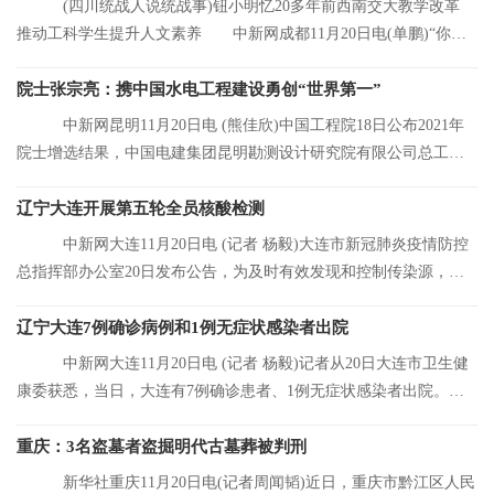
(四川统战人说统战事)钮小明忆20多年前西南交大教学改革
推动工科学生提升人文素养 中新网成都11月20日电(单鹏)“你们
看，这是我的
院士张宗亮：携中国水电工程建设勇创“世界第一”
中新网昆明11月20日电 (熊佳欣)中国工程院18日公布2021年
院士增选结果，中国电建集团昆明勘测设计研究院有限公司总工程
师张宗亮当选中
辽宁大连开展第五轮全员核酸检测
中新网大连11月20日电 (记者 杨毅)大连市新冠肺炎疫情防控
总指挥部办公室20日发布公告，为及时有效发现和控制传染源，结
合大连市当前
辽宁大连7例确诊病例和1例无症状感染者出院
中新网大连11月20日电 (记者 杨毅)记者从20日大连市卫生健
康委获悉，当日，大连有7例确诊患者、1例无症状感染者出院。目
前，大连市累
重庆：3名盗墓者盗掘明代古墓葬被判刑
新华社重庆11月20日电(记者周闻韬)近日，重庆市黔江区人民