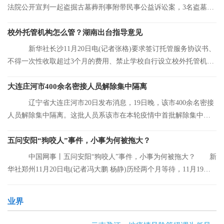
法院公开宣判一起盗掘古墓葬刑事附带民事公益诉讼案，3名盗墓者
分别被判处12
校外托管机构怎么管？湖南出台指导意见
新华社长沙11月20日电(记者张格)要求签订托管服务协议书、
不得一次性收取超过3个月的费用、禁止学校自行设立校外托管机
构……湖南省人
大连庄河市400余名密接人员解除集中隔离
辽宁省大连庄河市20日发布消息，19日晚，该市400余名密接
人员解除集中隔离。这批人员系该市在本轮疫情中首批解除集中隔
离的人员。
五问安阳“狗咬人”事件，小事为何被拖大？
中国网事丨五问安阳“狗咬人”事件，小事为何被拖大？ 新
华社郑州11月20日电(记者冯大鹏 杨静)历经两个月等待，11月19日
晚，安阳“
业界