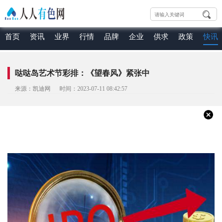
首页
资讯
业界
行情
品牌
企业
供求
政策
快讯
哒哒岛艺术节彩排：《望春风》紧张中
来源：凯迪网 时间：2023-07-11 08:42:57