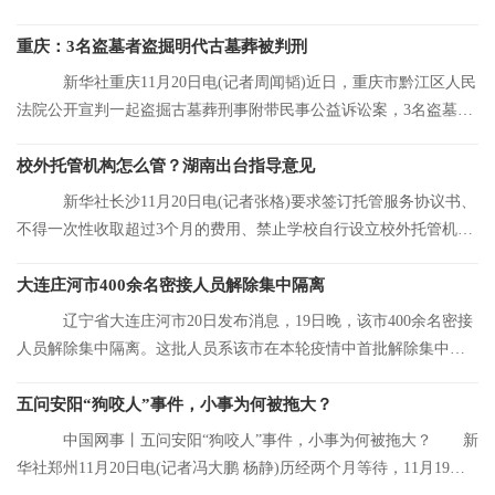
前，大连市累
重庆：3名盗墓者盗掘明代古墓葬被判刑
新华社重庆11月20日电(记者周闻韬)近日，重庆市黔江区人民
法院公开宣判一起盗掘古墓葬刑事附带民事公益诉讼案，3名盗墓者
分别被判处12
校外托管机构怎么管？湖南出台指导意见
新华社长沙11月20日电(记者张格)要求签订托管服务协议书、
不得一次性收取超过3个月的费用、禁止学校自行设立校外托管机
构……湖南省人
大连庄河市400余名密接人员解除集中隔离
辽宁省大连庄河市20日发布消息，19日晚，该市400余名密接
人员解除集中隔离。这批人员系该市在本轮疫情中首批解除集中隔
离的人员。
五问安阳“狗咬人”事件，小事为何被拖大？
中国网事丨五问安阳“狗咬人”事件，小事为何被拖大？ 新
华社郑州11月20日电(记者冯大鹏 杨静)历经两个月等待，11月19日