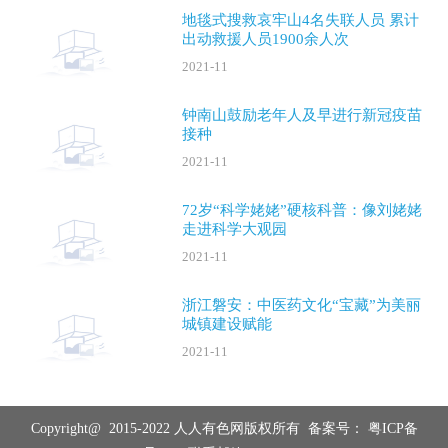
地毯式搜救哀牢山4名失联人员 累计
出动救援人员1900余人次
2021-11
钟南山鼓励老年人及早进行新冠疫苗
接种
2021-11
72岁“科学姥姥”硬核科普：像刘姥姥
走进科学大观园
2021-11
浙江磐安：中医药文化“宝藏”为美丽
城镇建设赋能
2021-11
Copyright@ 2015-2022 人人有色网版权所有 备案号：
粤ICP备