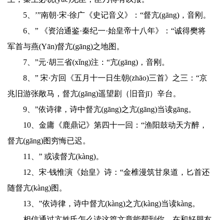
5、’”南朝·宋·徐广《史记音义》：“督亢(gāng)，音刚。
6、” 《资治通鉴·秦纪一·始皇帝十八年》：“诚得樊将
军首与燕(Yān)督亢(gāng)之地图。
7、”元·胡三省(xǐng)注：“亢(gāng)，音刚。
8、” 宋·方回《五月十一日生朝(zhāo)三首》之三：“京
兆旧游张敞马，督亢(gāng)遥望剧（旧音jī）辛台。
9、”依诗律，诗中督亢(gāng)之亢(gāng)当读gāng。
10、金庸《鹿鼎记》第四十一回：“渔阳鼓动天方醉，
督亢(gāng)图穷悔已迟。
11、” 或读督亢(kàng)。
12、宋·钱惟演《始皇》诗：“金椎漫筑甘泉道，匕首还
随督亢(kàng)图。
13、”依诗律，诗中督亢(kàng)之亢(kàng)当读kàng。
相信通过亢姓氏怎么读这篇文章能帮到你，在和好朋友