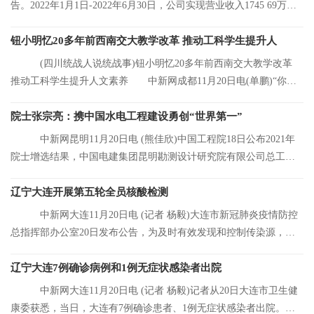
告。2022年1月1日-2022年6月30日，公司实现营业收入1745 69万
元，同比增长8 92%
钮小明忆20多年前西南交大教学改革 推动工科学生提升人
(四川统战人说统战事)钮小明忆20多年前西南交大教学改革
推动工科学生提升人文素养 中新网成都11月20日电(单鹏)“你们
看，这是我的
院士张宗亮：携中国水电工程建设勇创“世界第一”
中新网昆明11月20日电 (熊佳欣)中国工程院18日公布2021年
院士增选结果，中国电建集团昆明勘测设计研究院有限公司总工程
师张宗亮当选中
辽宁大连开展第五轮全员核酸检测
中新网大连11月20日电 (记者 杨毅)大连市新冠肺炎疫情防控
总指挥部办公室20日发布公告，为及时有效发现和控制传染源，结
合大连市当前
辽宁大连7例确诊病例和1例无症状感染者出院
中新网大连11月20日电 (记者 杨毅)记者从20日大连市卫生健
康委获悉，当日，大连有7例确诊患者、1例无症状感染者出院。目