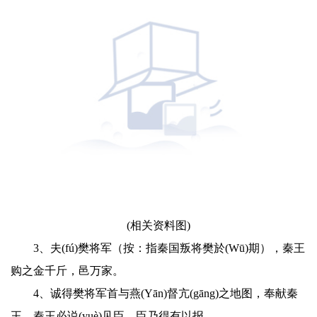
(相关资料图)
3、夫(fú)樊将军（按：指秦国叛将樊於(Wū)期），秦王
购之金千斤，邑万家。
4、诚得樊将军首与燕(Yān)督亢(gāng)之地图，奉献秦
王，秦王必说(yuè)见臣，臣乃得有以报。