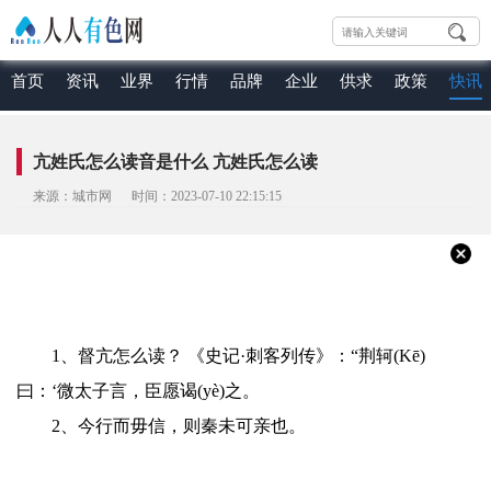
首页
资讯
业界
行情
品牌
企业
供求
政策
快讯
亢姓氏怎么读音是什么 亢姓氏怎么读
来源：城市网 时间：2023-07-10 22:15:15
1、督亢怎么读？ 《史记·刺客列传》：“荆轲(Kē)
曰：‘微太子言，臣愿谒(yè)之。
2、今行而毋信，则秦未可亲也。