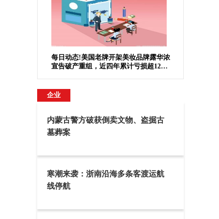
每日动态!美国老牌开架美妆品牌露华浓
宣告破产重组，近四年累计亏损超12亿
美元
企业
内蒙古警方破获倒卖文物、盗掘古
墓葬案
寒潮来袭：浙南沿海多条客渡运航
线停航