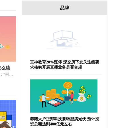
品牌
豆神教育20%涨停 深交所下发关注函要
求核实开展直播业务是否合规
怎么读
1、督亢怎么读？《史记·刺客列传》：“荆轲(Kē)曰：‘微太子言，臣愿
养猪大户正邦科技要转型搞光伏 预计投
资总额达到400亿元左右