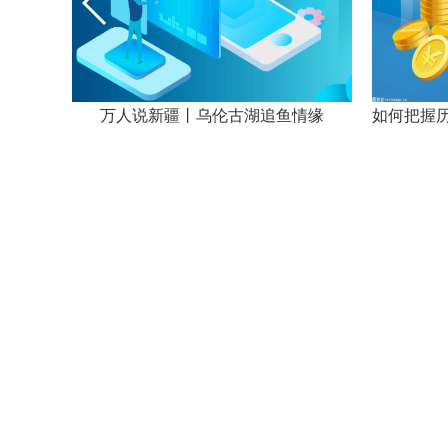
在手订单同比增长超50% 力合微预计2023年上半年营收净利双增
万人说新疆丨乌伦古湖追鱼情缘