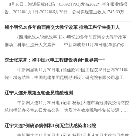
8月16日，鸿源招标(代码：836924 NQ)发布2022年半年报业绩报
告。2022年1月1日-2022年6月30日，公司实现营业收入1745 69万
元，同比增长8 92%
钮小明忆20多年前西南交大教学改革 推动工科学生提升人
(四川统战人说统战事)钮小明忆20多年前西南交大教学改革
推动工科学生提升人文素养 中新网成都11月20日电(单鹏)“你们
看，这是我的
院士张宗亮：携中国水电工程建设勇创“世界第一”
中新网昆明11月20日电 (熊佳欣)中国工程院18日公布2021年
院士增选结果，中国电建集团昆明勘测设计研究院有限公司总工程
师张宗亮当选中
辽宁大连开展第五轮全员核酸检测
中新网大连11月20日电 (记者 杨毅)大连市新冠肺炎疫情防控
总指挥部办公室20日发布公告，为及时有效发现和控制传染源，结
合大连市当前
辽宁大连7例确诊病例和1例无症状感染者出院
中新网大连11月20日电 (记者 杨毅)记者从20日大连市卫生健