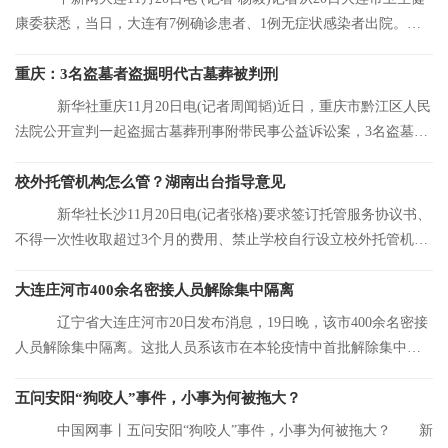
康委获悉，当日，大连有7例确诊患者、1例无症状感染者出院。目
前，大连市累
重庆：3名盗墓者盗掘明代古墓葬被判刑
新华社重庆11月20日电(记者周闻韬)近日，重庆市黔江区人民
法院公开宣判一起盗掘古墓葬刑事附带民事公益诉讼案，3名盗墓者
分别被判处12
校外托管机构怎么管？湖南出台指导意见
新华社长沙11月20日电(记者张格)要求签订托管服务协议书、
不得一次性收取超过3个月的费用、禁止学校自行设立校外托管机
构……湖南省人
大连庄河市400余名密接人员解除集中隔离
辽宁省大连庄河市20日发布消息，19日晚，该市400余名密接
人员解除集中隔离。这批人员系该市在本轮疫情中首批解除集中隔
离的人员。
五问安阳“狗咬人”事件，小事为何被拖大？
中国网事丨五问安阳“狗咬人”事件，小事为何被拖大？ 新