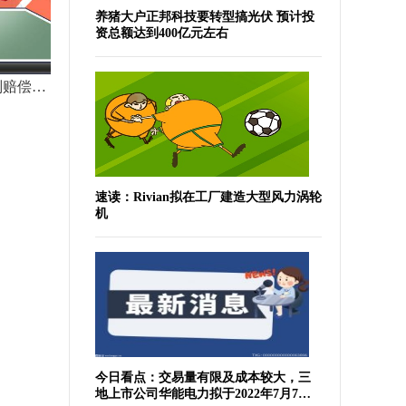
养猪大户正邦科技要转型搞光伏 预计投
资总额达到400亿元左右
白云山(600332.SH)：加多宝被判赔偿广药集团3.17亿元
金柄谷养生酒招商加盟官网主站
速读：Rivian拟在工厂建造大型风力涡轮
机
今日看点：交易量有限及成本较大，三
地上市公司华能电力拟于2022年7月7日