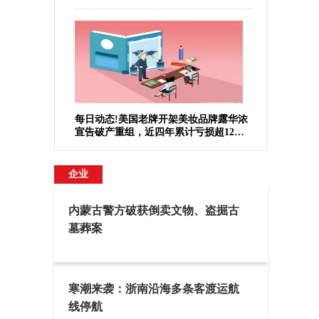
于纽交所退市
每日动态!美国老牌开架美妆品牌露华浓
宣告破产重组，近四年累计亏损超12亿
美元
企业
内蒙古警方破获倒卖文物、盗掘古
墓葬案
寒潮来袭：浙南沿海多条客渡运航
线停航