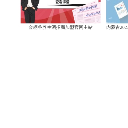
白云山(600332.SH)：加多宝被判赔偿广药集团3.17亿元
金柄谷养生酒招商加盟官网主站