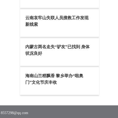
云南哀牢山失联人员搜救工作发现
新线索
内蒙古两名走失“驴友”已找到 身体
状况良好
海南山兰稻飘香 黎乡举办“啦奥
门”文化节庆丰收
7298@qq.com