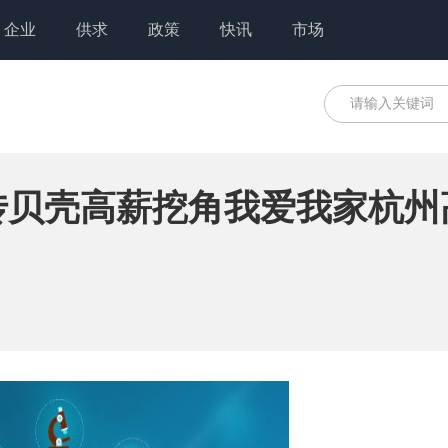
企业
供求
政策
快讯
市场
传贝壳高薪挖角我爱我家杭州