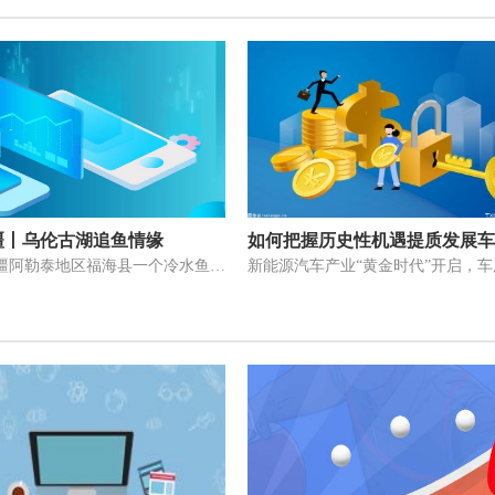
疆丨乌伦古湖追鱼情缘
汪梦芝是新疆阿勒泰地区福海县一个冷水鱼餐厅——海江渔家的老板娘。得