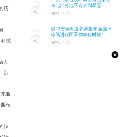
东北部分地区有大到暴雪
的历
2021-11-22
超20省份将遭寒潮速冻 全国冰
身
冻线进程图看你家何时被“
。科技
2021-11-22
融入
、沉
验来激
公园植
的技
发行