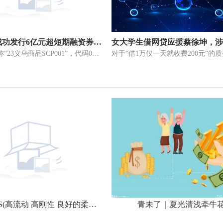
小商品城成功发行6亿元超短期融资券 利率2.66%
本期债券简称“23义乌商品SCP001”，代码012382526，期限268天，发行总
PA66 1300S(高流动 高刚性 良好的柔韧性)PA66日本旭化成
青未了｜夏光清浅牵牛