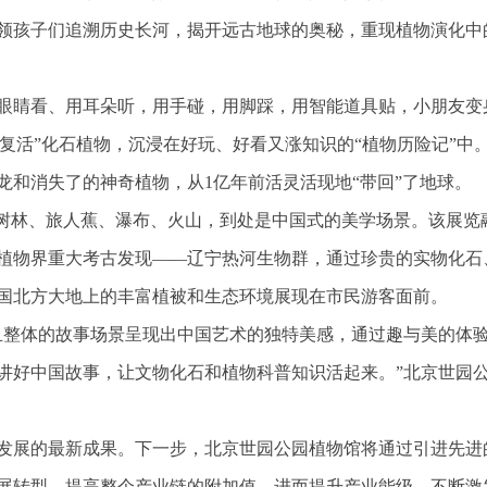
领孩子们追溯历史长河，揭开远古地球的奥秘，重现植物演化中
眼睛看、用耳朵听，用手碰，用脚踩，用智能道具贴，小朋友变
“复活”化石植物，沉浸在好玩、好看又涨知识的“植物历险记”中
龙和消失了的神奇植物，从1亿年前活灵活现地“带回”了地球。
红树林、旅人蕉、瀑布、火山，到处是中国式的美学场景。该展览
植物界重大考古发现——辽宁热河生物群，通过珍贵的实物化石
国北方大地上的丰富植被和生态环境展现在市民游客面前。
且整体的故事场景呈现出中国艺术的独特美感，通过趣与美的体
讲好中国故事，让文物化石和植物科普知识活起来。”北京世园
态发展的最新成果。下一步，北京世园公园植物馆将通过引进先进
展转型，提高整个产业链的附加值，进而提升产业能级，不断激