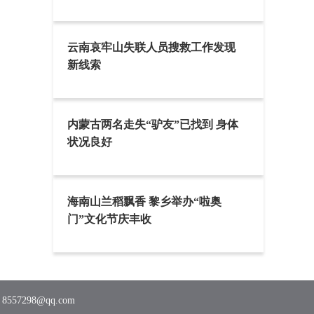
云南哀牢山失联人员搜救工作发现
新线索
内蒙古两名走失“驴友”已找到 身体
状况良好
海南山兰稻飘香 黎乡举办“啦奥
门”文化节庆丰收
7298@qq.com