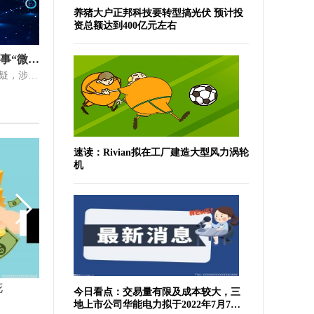
养猪大户正邦科技要转型搞光伏 预计投
资总额达到400亿元左右
女大学生借网贷应援蔡徐坤，涉事“微博借钱”曾被曝诱导粉丝借钱打榜
对于“借1万仅一天就收费200元”的质疑，涉事借贷平台方面对外公关工作
速读：Rivian拟在工厂建造大型风力涡轮
机
花
鉴证科｜《扫毒3：人在天涯》：新鲜“铁三角”，套路兄弟情
今日看点：交易量有限及成本较大，三
地上市公司华能电力拟于2022年7月7日