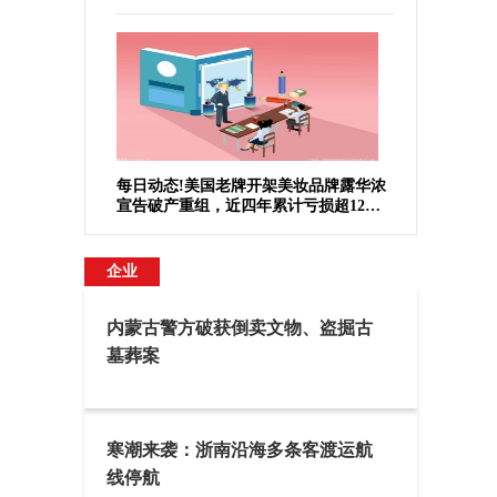
于纽交所退市
每日动态!美国老牌开架美妆品牌露华浓
宣告破产重组，近四年累计亏损超12亿
美元
企业
内蒙古警方破获倒卖文物、盗掘古
墓葬案
寒潮来袭：浙南沿海多条客渡运航
线停航