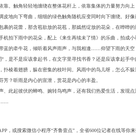
依靠。触角轻轻地缠绕在整体花杆上，依靠集体的力量努力向上
调皮地向下弯曲，细细的绿色触角随机应变同时向下缠绕。好像
包裹的花蕾，那含苞欲放的花苞，那嫣然绽放的花朵，在哗哗的
手机拍下雨中的花朵，配上《来生再续未了情》的乐曲，拍成小
带蓝的牵牛花，倾听着风声雨声，与我相逢……仰望下雨的天空
宁，是不是应该拿起书，在文字里寻找书香？还是应该拿起手中
，扑棱着翅膀，躲在密集的枝叶间。风雨中的鸟儿呀，怎么不躲
芬芳？听雨是内心的宣泄，赏花是内心的丰盈。
声、此起彼伏的蝉鸣、婉转鸟鸣声，还有我们热爱生活，发现点
……
PP，或搜索微信小程序“齐鲁壹点”，全省600位记者在线等你来