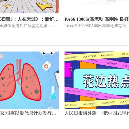
鉴证科｜《扫毒3：人在天涯》：新鲜“铁三角”，套路兄弟情
文 羊城晚报全媒体记者胡广欣鉴定对象：《扫毒3：人在天涯》上映时间：
建发国际集团根据以股代息计划发行约1.08亿股