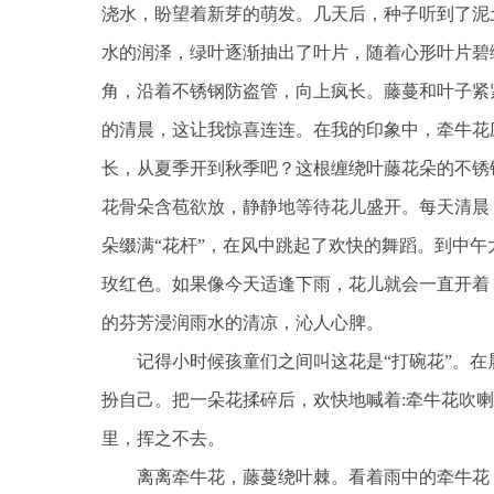
浇水，盼望着新芽的萌发。几天后，种子听到了泥
水的润泽，绿叶逐渐抽出了叶片，随着心形叶片碧
角，沿着不锈钢防盗管，向上疯长。藤蔓和叶子紧
的清晨，这让我惊喜连连。在我的印象中，牵牛花
长，从夏季开到秋季吧？这根缠绕叶藤花朵的不锈
花骨朵含苞欲放，静静地等待花儿盛开。每天清晨
朵缀满“花杆”，在风中跳起了欢快的舞蹈。到中
玫红色。如果像今天适逢下雨，花儿就会一直开着
的芬芳浸润雨水的清凉，沁人心脾。
记得小时候孩童们之间叫这花是“打碗花”。
扮自己。把一朵花揉碎后，欢快地喊着:牵牛花吹
里，挥之不去。
离离牵牛花，藤蔓绕叶棘。看着雨中的牵牛花