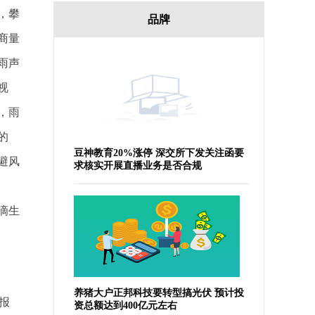
，攀
品牌
商量
雨声
视
，雨
的
豆神教育20%涨停 深交所下发关注函要
避风
求核实开展直播业务是否合规
滴生
养猪大户正邦科技要转型搞光伏 预计投
报
资总额达到400亿元左右