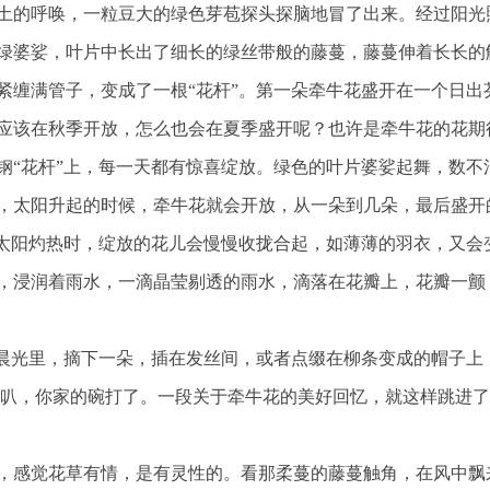
土的呼唤，一粒豆大的绿色芽苞探头探脑地冒了出来。经过阳光
绿婆娑，叶片中长出了细长的绿丝带般的藤蔓，藤蔓伸着长长的
紧缠满管子，变成了一根“花杆”。第一朵牵牛花盛开在一个日出
应该在秋季开放，怎么也会在夏季盛开呢？也许是牵牛花的花期
钢“花杆”上，每一天都有惊喜绽放。绿色的叶片婆娑起舞，数不
，太阳升起的时候，牵牛花就会开放，从一朵到几朵，最后盛开
午太阳灼热时，绽放的花儿会慢慢收拢合起，如薄薄的羽衣，又会
，浸润着雨水，一滴晶莹剔透的雨水，滴落在花瓣上，花瓣一颤
在晨光里，摘下一朵，插在发丝间，或者点缀在柳条变成的帽子上
喇叭，你家的碗打了。一段关于牵牛花的美好回忆，就这样跳进
，感觉花草有情，是有灵性的。看那柔蔓的藤蔓触角，在风中飘