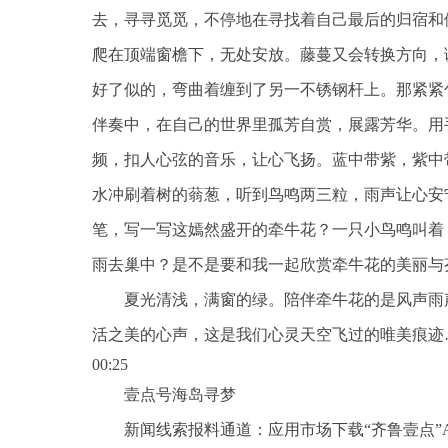
去，寻寻觅觅，不停地在寻找着自己最后的归宿和
爬在顶端窗檐下，无处安放。藤蔓又会转换方向，
好了似的，弯曲着缠到了另一不锈钢杆上。那紧紧
伴奏中，在自己的世界里孤芳自赏，展露芳华。用
频，扣人心弦的音乐，让心飞扬。蓝中带紫，紫中
水冲刷着树的蓊葱，听到鸟鸣两三粒，雨声让心安
笔，写一写这嫣然盛开的牵牛花？一只小鸟鸣叫着
雨去巢中？是不是要和我一起欣赏牵牛花的美丽与
夏光清浅，满窗的绿。陪伴牵牛花的是风声雨
活之美的心声，这是我们心灵天空飞过的唯美痕迹
00:25
壹点号海岛寻梦
新闻线索报料通道：应用市场下载“齐鲁壹点”A