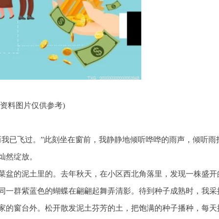
(资料图片仅供参考)
而我已飞过。”此刻坐在窗前，我静静地倾听哗哗的雨声，倾听雨
灿然绽放。
菜盆的泥土里的。去年秋天，在小区西北角落里，发现一株盛开
同一群紫蓝色的蝴蝶在翩翩起舞弄清影。待到种子成熟时，我采
家的窗台外。松开散发泥土芬芳的土，把饱满的种子播种，每天