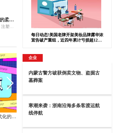
PA66 1300S(高流动 高刚性 良好的柔韧性)PA66日本旭化成
Leona™1300SPA66日本旭化成等级：注塑级颜色：暂无特性：高流动、高刚
每日动态!美国老牌开架美妆品牌露华浓
宣告破产重组，近四年累计亏损超12亿
美元
企业
内蒙古警方破获倒卖文物、盗掘古
墓葬案
寒潮来袭：浙南沿海多条客渡运航
线停航
人民日报海外版丨“把中国式现代化的美好图景一步步变为现实”——习近平总书记考察江苏纪实