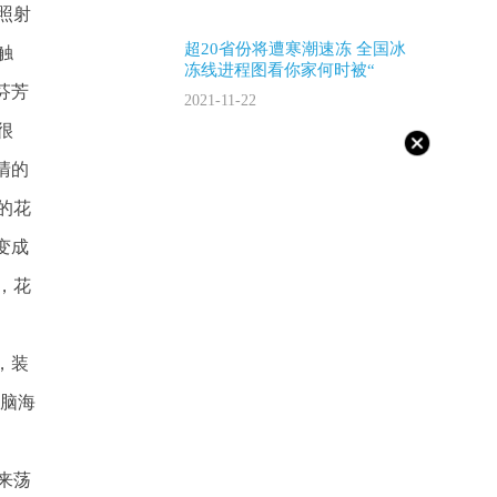
照射
超20省份将遭寒潮速冻 全国冰
触
冻线进程图看你家何时被“
芬芳
2021-11-22
很
清的
的花
变成
，花
，装
了脑海
来荡