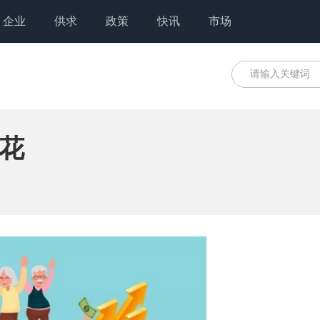
企业
供求
政策
快讯
市场
花