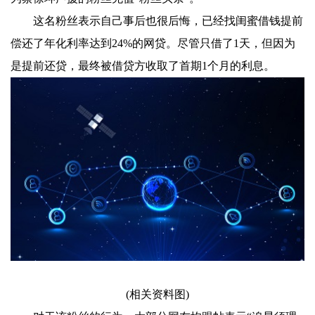
这名粉丝表示自己事后也很后悔，已经找闺蜜借钱提前
偿还了年化利率达到24%的网贷。尽管只借了1天，但因为
是提前还贷，最终被借贷方收取了首期1个月的利息。
(相关资料图)