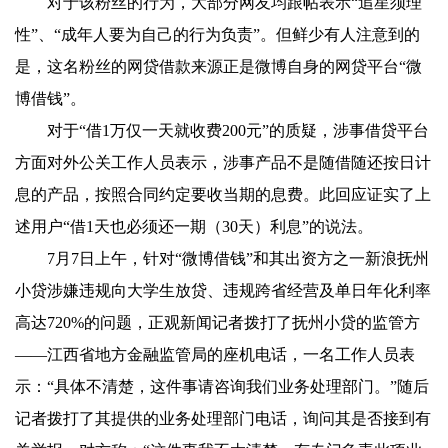
对于该粉丝的行为，大部分网友均跟帖表示“追星须理
性”、“成年人要为自己的行为负责”。但鲜少有人注意到的
是，这名粉丝的网贷借款来源正是微博自身的网贷平台“微
博借钱”。
对于“借1万仅一天就收费200元”的质疑，涉事借贷平台
方面对外公关工作人员表示，涉事产品不是随借随还按日计
息的产品，按照合同约定要收当期的息费。此回应证实了上
述用户“借1天也必须还一期（30天）利息”的说法。
7月7日上午，针对“微博借钱”和其出资方之一新浪抚州
小贷涉嫌违规向大学生放贷、违规跨省经营及单日年化利率
高达720%的问题，正观新闻记者拨打了抚州小贷的监管方
——江西省地方金融监管局的座机电话，一名工作人员表
示：“具体不清楚，这件事请咨询我们业务处理部门。”随后
记者拨打了其提供的业务处理部门电话，询问其是否接到有