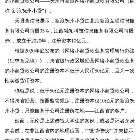
的小额贷款公司——抚州市新浪网络小额贷款有限公司（简
称“新浪抚州小贷”）。
天眼查信息显示，新浪抚州小贷由北京新浪互联信息服
务有限公司持股95%，江西融拓科技信息服务有限公司持股
5%，成立于2020年，注册资本10亿元。
根据2020年底发布的《网络小额贷款业务管理暂行办法
（征求意见稿）》，跨省级行政区域经营网络小额贷款业务
的小额贷款公司的注册资本不低于人民币50亿元，且为一次
性实缴货币资本。
也就是说，低于50亿元注册资本的网络小额贷款公司，
不得跨省经营。按照监管规定，注册资本仅10亿元的新浪抚
州小贷，只能服务于公司注册所在地——江西省的客户。
然而，无论是上述借钱大学生的案例，或者是记者亲身
的尝试，在非江西省内的地理位置，““微博借钱””并未提示