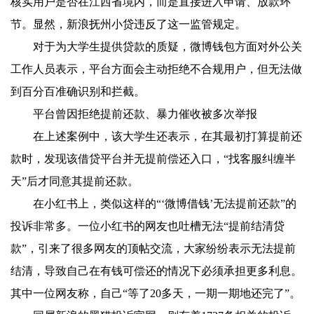
核实用户是否在江西省境内，而是直接进入申请、放款环
节。显然，新浪抚州小贷违反了这一监管规定。
对于为大学生提供贷款的质疑，微博钱包方面对外公关
工作人员表示，平台方面会主动拒绝不合规用户，但无法做
到百分百准确识别和拦截。
平台曾因拒绝提前还款、暴力催收被多次举报
在上述案例中，该大学生还表示，在其最初打算提前还
款时，发现该借贷平台并无提前偿还入口，“找客服纠缠半
天”后才同意其提前还款。
在小红书上，类似这样的“‘微博借钱’无法提前还款”的
投诉非常多。一位小红书的网友也吐槽无法“提前结清贷
款”，引来了很多网友的顶帖交流，大家纷纷表示无法提前
结清，导致自己在有钱可偿还的情况下必须承担更多利息。
其中一位网友称，自己“等了20多天，一期一期地还完了”。