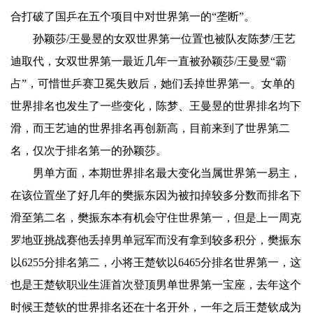
合打破了国乒在五个项目中对世界第一的“垄断”。
孙颖莎/王曼昱的女双世界第一位置也被队友陈梦/王艺
迪取代，女双世界第一最近几年一直被孙颖莎/王曼昱“霸
占”，可惜世乒赛卫冕失败后，她们丢掉世界第一。女单的
世界排名也发生了一些变化，陈梦、王曼昱的世界排名均下
滑，而王艺迪的世界排名再创新高，目前来到了世界第二
名，仅次于排名第一的孙颖莎。
男单方面，本期世界排名最大变化当属世界第一易主，
在该位置坐了好几年的樊振东因为被扣掉较多分数而排名下
滑至第二名，樊振东本有机会守住世界第一，但是上一周克
罗地亚挑战赛他丢掉男单冠军而没有拿到较多积分，樊振东
以6255分排名第二，小将王楚钦以6465分排名世界第一，这
也是王楚钦职业生涯首次登顶男单世界第一宝座，去年这个
时候王楚钦的世界排名还在十名开外，一年之后王楚钦成为