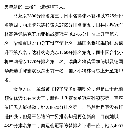
男单新的“王者”，进步非常大。
马龙以3890分排名第三，日本名将张本智和以3725分排
名第四，雨果卡尔德拉诺以2765分排名第五，国乒世界冠军
林高远凭借克罗地亚挑战赛冠军以2765分排名上升至第六
名，梁靖崑以2710分下滑至第七名，韩国名将张禹珍排名飙
升至第八名，达科约奇克以1760分排名第九，而中国台北小
将林昀儒以1720分排名第十名。瑞典名将莫雷加德以及德国
华裔选手邱党双双跌出前十名，国乒小将林诗栋上升至第13
名。
女单方面，虽然被扣掉了较多到期积分，但是由于此前
领先优势实在太大了，新科世乒赛女单冠军孙颖莎第一宝座
依旧无人能撼动，她以8620分排名第一。虽然世乒赛没有打
进四强，但是王艺迪的世界排名却是再创新高，目前她以
4325分排名第二，奥运会冠军陈梦排名下滑一位，她以4055