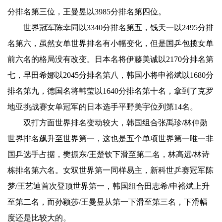
分排名第三位，王曼昱以3985分排名第四位。
世界冠军陈幸同以3340分排名第五，钱天一以2495分排
名第六，虽然女单世界排名有小幅变化，但是国乒包揽女单
前六名的格局没有改变。日本名将伊藤美诚以2170分排名第
七，早田希娜以2045分排名第八，韩国小将申裕斌以1680分
排名第九，德国名将韩莹以1640分排名第十名，拿到了克罗
地亚挑战赛女单冠军的日本选手平野美宇位列第14名。
双打方面世界排名变动较大，韩国组合张禹珍/林仲勋
世界排名飙升至世界第一，这也是五个单项世界第一唯一非
国乒选手占据，樊振东/王楚钦下滑至第二名，林高远/林诗
栋排名第六名。女双世界第一同样易主，新科世乒赛冠军陈
梦/王艺迪首次登顶世界第一，韩国组合田志希/申裕斌上升
至第二名，而孙颖莎/王曼昱从第一下滑至第三名，下滑幅
度还是比较大的。