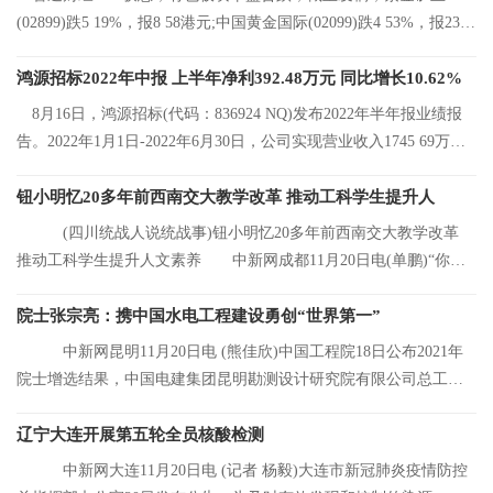
(02899)跌5 19%，报8 58港元;中国黄金国际(02099)跌4 53%，报23 2
港元;中国有色矿
鸿源招标2022年中报 上半年净利392.48万元 同比增长10.62%
8月16日，鸿源招标(代码：836924 NQ)发布2022年半年报业绩报
告。2022年1月1日-2022年6月30日，公司实现营业收入1745 69万
元，同比增长8 92%
钮小明忆20多年前西南交大教学改革 推动工科学生提升人
(四川统战人说统战事)钮小明忆20多年前西南交大教学改革
推动工科学生提升人文素养 中新网成都11月20日电(单鹏)“你们
看，这是我的
院士张宗亮：携中国水电工程建设勇创“世界第一”
中新网昆明11月20日电 (熊佳欣)中国工程院18日公布2021年
院士增选结果，中国电建集团昆明勘测设计研究院有限公司总工程
师张宗亮当选中
辽宁大连开展第五轮全员核酸检测
中新网大连11月20日电 (记者 杨毅)大连市新冠肺炎疫情防控