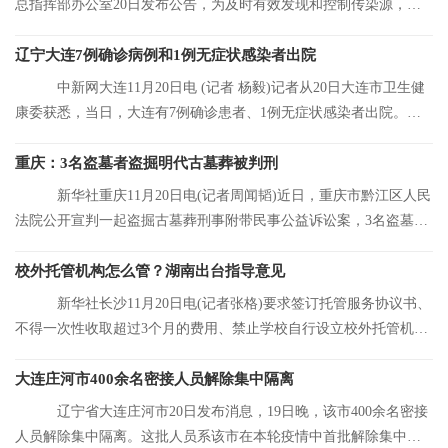
总指挥部办公室20日发布公告，为及时有效发现和控制传染源，结
合大连市当前
辽宁大连7例确诊病例和1例无症状感染者出院
中新网大连11月20日电 (记者 杨毅)记者从20日大连市卫生健
康委获悉，当日，大连有7例确诊患者、1例无症状感染者出院。目
前，大连市累
重庆：3名盗墓者盗掘明代古墓葬被判刑
新华社重庆11月20日电(记者周闻韬)近日，重庆市黔江区人民
法院公开宣判一起盗掘古墓葬刑事附带民事公益诉讼案，3名盗墓者
分别被判处12
校外托管机构怎么管？湖南出台指导意见
新华社长沙11月20日电(记者张格)要求签订托管服务协议书、
不得一次性收取超过3个月的费用、禁止学校自行设立校外托管机
构……湖南省人
大连庄河市400余名密接人员解除集中隔离
辽宁省大连庄河市20日发布消息，19日晚，该市400余名密接
人员解除集中隔离。这批人员系该市在本轮疫情中首批解除集中隔