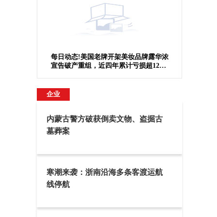
每日动态!美国老牌开架美妆品牌露华浓
宣告破产重组，近四年累计亏损超12亿
美元
企业
内蒙古警方破获倒卖文物、盗掘古
墓葬案
寒潮来袭：浙南沿海多条客渡运航
线停航