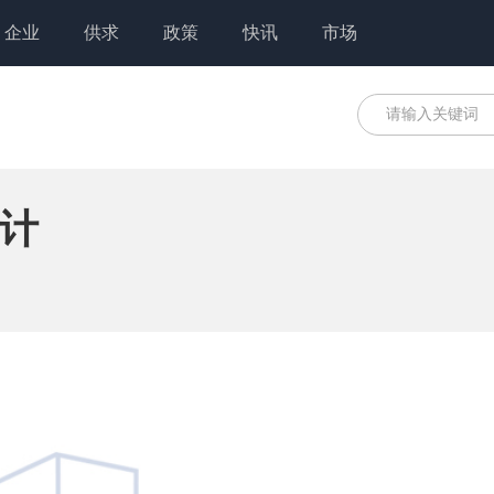
企业
供求
政策
快讯
市场
计