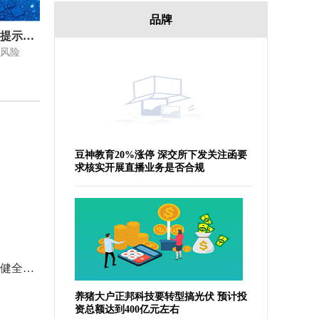
品牌
利空突袭最火板块，大牛股紧急提示风险
风险
豆神教育20%涨停 深交所下发关注函要
求核实开展直播业务是否合规
环球关注：互金协会：加快建立健全对助贷业务进行自律管理的工作机制
每日信息：温峥嵘错爱一生_错爱一生大结局44集
养猪大户正邦科技要转型搞光伏 预计投
资总额达到400亿元左右