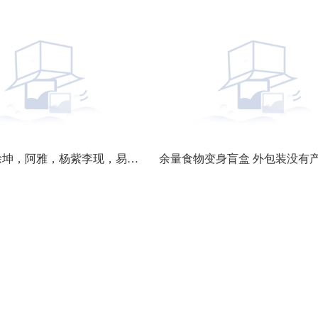
baby，蔡徐坤，阿雅，杨紫李现，易烊千玺 天天信息