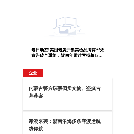
于纽交所退市
每日动态!美国老牌开架美妆品牌露华浓
宣告破产重组，近四年累计亏损超12亿
美元
企业
内蒙古警方破获倒卖文物、盗掘古
墓葬案
寒潮来袭：浙南沿海多条客渡运航
线停航