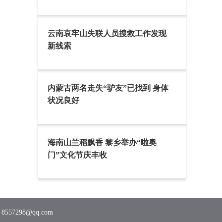
云南哀牢山失联人员搜救工作发现
新线索
内蒙古两名走失“驴友”已找到 身体
状况良好
海南山兰稻飘香 黎乡举办“啦奥
门”文化节庆丰收
7298@qq.com