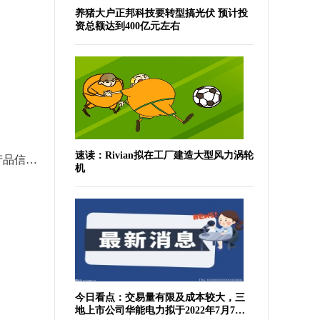
养猪大户正邦科技要转型搞光伏 预计投
资总额达到400亿元左右
速读：Rivian拟在工厂建造大型风力涡轮
余量食物变身盲盒 外包装没有产品信息 有人认为捡漏有人觉得踩坑 “剩菜盲盒”你会买吗？ 世界新消息
北京公交：7月5日起调整休闲观光专线5营业时间 当前讯息
机
今日看点：交易量有限及成本较大，三
地上市公司华能电力拟于2022年7月7日