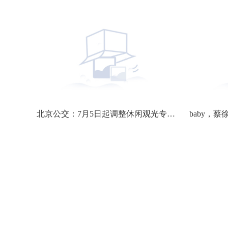
余量食物变身盲盒 外包装没有产品信息 有人认为捡漏有人觉得踩坑 “剩菜盲盒”你会买吗？ 世界新消息
北京公交：7月5日起调整休闲观光专线5营业时间 当前讯息