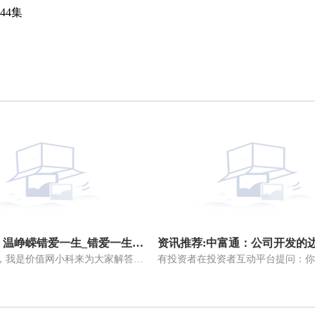
44集
每日信息：温峥嵘错爱一生_错爱一生大结局44集
hello大家好，我是价值网小科来为大家解答以上问题，温峥嵘错爱一生，