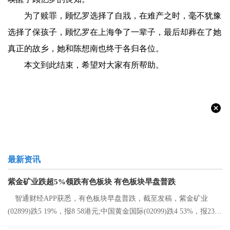
为了赎罪，顾忆罗选择了自戕，在难产之时，毫不犹豫
选择了保孩子，顾忆罗在上海争了一辈子，最后却葬在了她
真正的故乡，她和陈想南也终于各归各位。
本文到此结束，希望对大家有所帮助。
最新资讯
紫金矿业跌超5%领跌有色板块 有色板块早盘普跌
智通财经APP获悉，有色板块早盘普跌，截至发稿，紫金矿业
(02899)跌5 19%，报8 58港元;中国黄金国际(02099)跌4 53%，报23 2
港元;中国有色矿