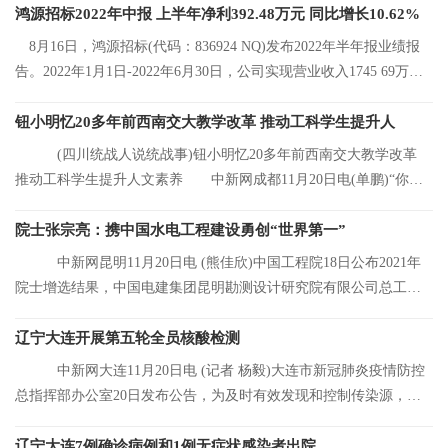
鸿源招标2022年中报 上半年净利392.48万元 同比增长10.62%
8月16日，鸿源招标(代码：836924 NQ)发布2022年半年报业绩报
告。2022年1月1日-2022年6月30日，公司实现营业收入1745 69万
元，同比增长8 92%
钮小明忆20多年前西南交大教学改革 推动工科学生提升人
(四川统战人说统战事)钮小明忆20多年前西南交大教学改革
推动工科学生提升人文素养 中新网成都11月20日电(单鹏)“你们
看，这是我的
院士张宗亮：携中国水电工程建设勇创“世界第一”
中新网昆明11月20日电 (熊佳欣)中国工程院18日公布2021年
院士增选结果，中国电建集团昆明勘测设计研究院有限公司总工程
师张宗亮当选中
辽宁大连开展第五轮全员核酸检测
中新网大连11月20日电 (记者 杨毅)大连市新冠肺炎疫情防控
总指挥部办公室20日发布公告，为及时有效发现和控制传染源，结
合大连市当前
辽宁大连7例确诊病例和1例无症状感染者出院