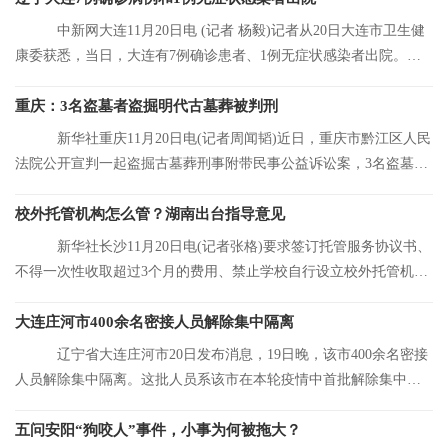
中新网大连11月20日电 (记者 杨毅)记者从20日大连市卫生健
康委获悉，当日，大连有7例确诊患者、1例无症状感染者出院。目
前，大连市累
重庆：3名盗墓者盗掘明代古墓葬被判刑
新华社重庆11月20日电(记者周闻韬)近日，重庆市黔江区人民
法院公开宣判一起盗掘古墓葬刑事附带民事公益诉讼案，3名盗墓者
分别被判处12
校外托管机构怎么管？湖南出台指导意见
新华社长沙11月20日电(记者张格)要求签订托管服务协议书、
不得一次性收取超过3个月的费用、禁止学校自行设立校外托管机
构……湖南省人
大连庄河市400余名密接人员解除集中隔离
辽宁省大连庄河市20日发布消息，19日晚，该市400余名密接
人员解除集中隔离。这批人员系该市在本轮疫情中首批解除集中隔
离的人员。
五问安阳“狗咬人”事件，小事为何被拖大？