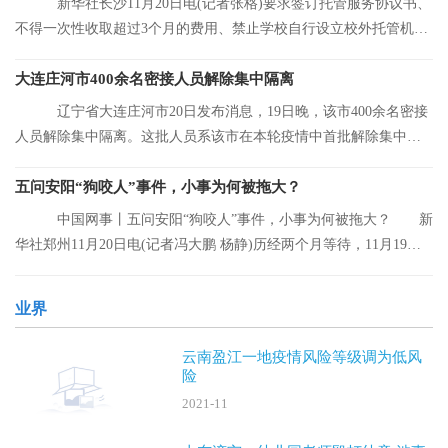
新华社长沙11月20日电(记者张格)要求签订托管服务协议书、
不得一次性收取超过3个月的费用、禁止学校自行设立校外托管机
构……湖南省人
大连庄河市400余名密接人员解除集中隔离
辽宁省大连庄河市20日发布消息，19日晚，该市400余名密接
人员解除集中隔离。这批人员系该市在本轮疫情中首批解除集中隔
离的人员。
五问安阳“狗咬人”事件，小事为何被拖大？
中国网事丨五问安阳“狗咬人”事件，小事为何被拖大？ 新
华社郑州11月20日电(记者冯大鹏 杨静)历经两个月等待，11月19日
晚，安阳“
业界
云南盈江一地疫情风险等级调为低风
险
2021-11