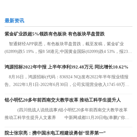
最新资讯
紫金矿业跌超5%领跌有色板块 有色板块早盘普跌
智通财经APP获悉，有色板块早盘普跌，截至发稿，紫金矿业
(02899)跌5 19%，报8 58港元;中国黄金国际(02099)跌4 53%，报23 2
港元;中国有色矿
鸿源招标2022年中报 上半年净利392.48万元 同比增长10.62%
8月16日，鸿源招标(代码：836924 NQ)发布2022年半年报业绩报
告。2022年1月1日-2022年6月30日，公司实现营业收入1745 69万
元，同比增长8 92%
钮小明忆20多年前西南交大教学改革 推动工科学生提升人
(四川统战人说统战事)钮小明忆20多年前西南交大教学改革
推动工科学生提升人文素养 中新网成都11月20日电(单鹏)“你们
看，这是我的
院士张宗亮：携中国水电工程建设勇创“世界第一”