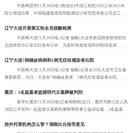
中新网昆明11月20日电 (熊佳欣)中国工程院18日公布2021年
院士增选结果，中国电建集团昆明勘测设计研究院有限公司总工程
师张宗亮当选中
辽宁大连开展第五轮全员核酸检测
中新网大连11月20日电 (记者 杨毅)大连市新冠肺炎疫情防控
总指挥部办公室20日发布公告，为及时有效发现和控制传染源，结
合大连市当前
辽宁大连7例确诊病例和1例无症状感染者出院
中新网大连11月20日电 (记者 杨毅)记者从20日大连市卫生健
康委获悉，当日，大连有7例确诊患者、1例无症状感染者出院。目
前，大连市累
重庆：3名盗墓者盗掘明代古墓葬被判刑
新华社重庆11月20日电(记者周闻韬)近日，重庆市黔江区人民
法院公开宣判一起盗掘古墓葬刑事附带民事公益诉讼案，3名盗墓者
分别被判处12
校外托管机构怎么管？湖南出台指导意见