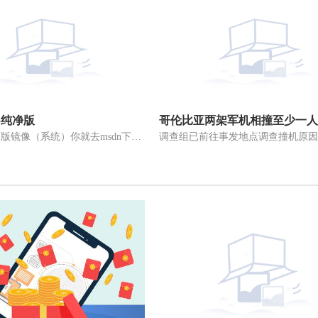
xp纯净版
哥伦比亚两架军机相撞至少一人
1、其实说原版镜像（系统）你就去msdn下，里面全是原版镜像，光有原版
调查组已前往事发地点调查撞机原因