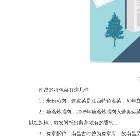
南昌的特色菜有这几样
1：米粉蒸肉，这道菜是江西特色名菜，每年
2：藜蒿炒腊肉，2008年藜蒿炒腊肉入选奥
以红辣椒，愈发衬托出藜蒿独有的香气，
3：豫章酥鸭，南昌古时曾为豫章府，故南昌