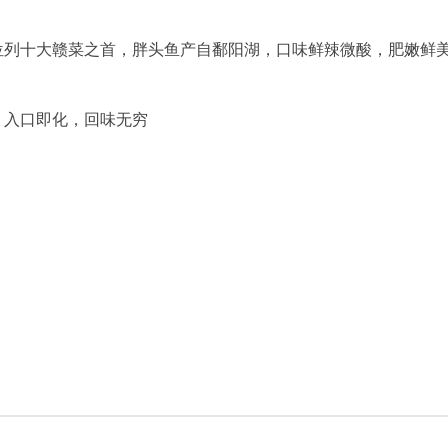
位列十大赣菜之首，胖头鱼产自鄱阳湖，口味鲜辣微酸，肥嫩鲜
，入口即化，回味无穷