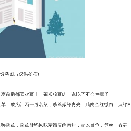
(资料图片仅供参考)
立夏前后都喜欢蒸上一碗米粉蒸肉，说吃了不会生痱子
运菜单，成为江西一道名菜，藜蒿嫩绿青亮，腊肉金红微白，黄绿
又称豫章，豫章酥鸭风味精髓皮酥肉烂，配以目鱼，笋丝，香菇