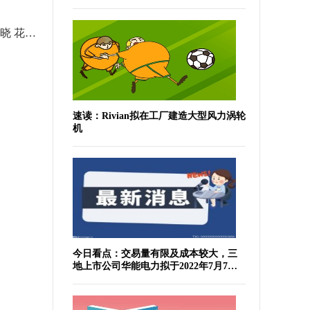
第十六届福建省戏剧水仙花奖揭晓 花开新时代群芳竞风流
全球动态:痛批民进党在撕裂台湾，台媒体人预测绿营将推更多撒币政策
高
速读：Rivian拟在工厂建造大型风力涡轮
机
今日看点：交易量有限及成本较大，三
地上市公司华能电力拟于2022年7月7日
于纽交所退市