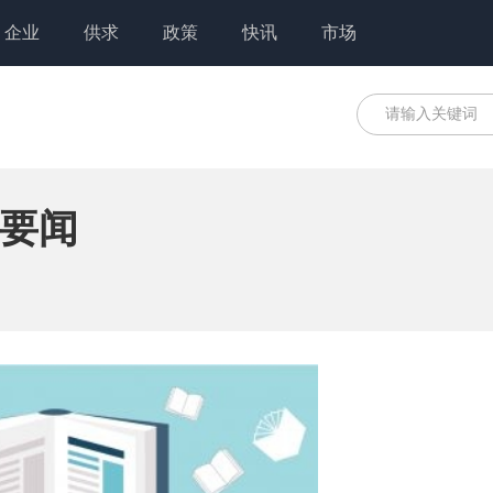
企业
供求
政策
快讯
市场
_要闻