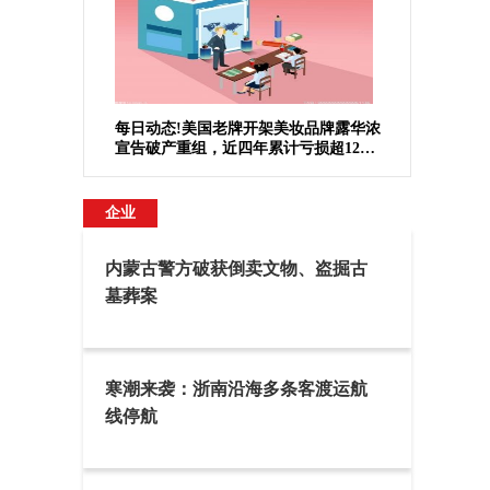
每日动态!美国老牌开架美妆品牌露华浓
宣告破产重组，近四年累计亏损超12亿
美元
企业
内蒙古警方破获倒卖文物、盗掘古
墓葬案
寒潮来袭：浙南沿海多条客渡运航
线停航