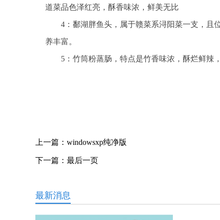
道菜品色泽红亮，酥香味浓，鲜美无比
4：鄱湖胖鱼头，属于赣菜系浔阳菜一支，且
养丰富。
5：竹筒粉蒸肠，特点是竹香味浓，酥烂鲜辣
关键词：
上一篇：
windowsxp纯净版
下一篇：
最后一页
最新消息