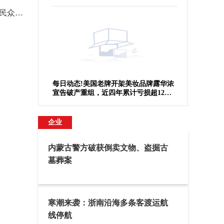
于纽交所退市
太原大关帝庙端出“文化大餐”邀民众品文赏武
量身打造适儿化公共空间和成长服务 我市明确儿童友好城市三年行动目标 全球新消息
当前速
每日动态!美国老牌开架美妆品牌露华浓
宣告破产重组，近四年累计亏损超12亿
美元
企业
内蒙古警方破获倒卖文物、盗掘古
墓葬案
寒潮来袭：浙南沿海多条客渡运航
线停航