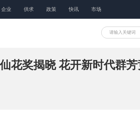
企业
供求
政策
快讯
市场
仙花奖揭晓 花开新时代群芳