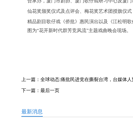
合承办，厦门市剧协、厦门歌仔戏研习中心及厦门
仙花奖颁奖仪式及点评会、梅花奖艺术团授旗仪式
精品剧目歌仔戏《侨批》惠民演出以及《江松明歌仔
图为“花开新时代群芳竞风流”主题戏曲晚会现场。
关键词：
上一篇：
全球动态:痛批民进党在撕裂台湾，台媒体
下一篇：
最后一页
最新消息