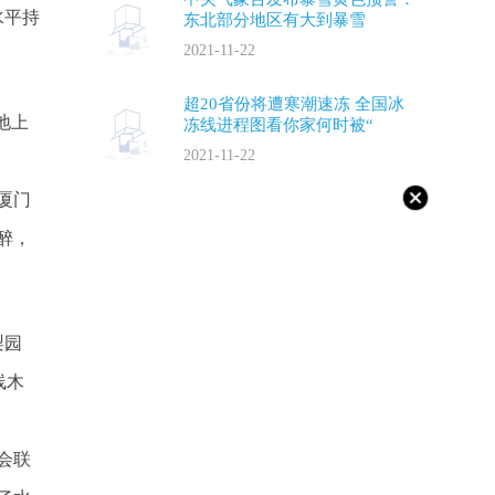
水平持
东北部分地区有大到暴雪
2021-11-22
超20省份将遭寒潮速冻 全国冰
地上
冻线进程图看你家何时被“
2021-11-22
厦门
醉，
梨园
线木
会联