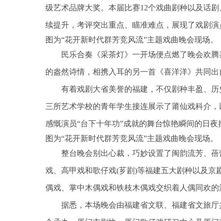
级艺术品牌大奖。本届比赛12个戏曲剧种以及话剧
续提升，考评突出重点、瞄准难点，展现了戏剧演
图为“花开新时代群芳竞风流”主题戏曲晚会现场。
民乐合奏《采茶灯》一开场便点燃了晚会欢腾
的盎然诗情，相携入耳的另一首《喜洋洋》共同出
有着戏剧大省美誉的福建，不仅剧种丰盈、历
三所艺术学校的青年学生接连展示了莆仙戏科介，
感慨演员“台下十年功”成就的舞台惊艳瞬间的日夜
图为“花开新时代群芳竞风流”主题戏曲晚会现场。
整台晚会别出心裁，巧妙设置了闽韵流芳、蓓
戏、高甲戏和歌仔戏(芗剧)等福建五大剧种以及
偶戏、掌中木偶戏和铁枝木偶戏交织着人偶同欢的
据悉，本场晚会由福建省文联、福建省文旅厅