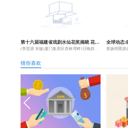
第十六届福建省戏剧水仙花奖揭晓 花开新时代群芳竞风流
(李思源 宋婕)厦门集美区杏林湾畔1日晚群星璀璨，“花开新时代
猜你喜欢