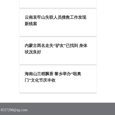
云南哀牢山失联人员搜救工作发现
新线索
内蒙古两名走失“驴友”已找到 身体
状况良好
海南山兰稻飘香 黎乡举办“啦奥
门”文化节庆丰收
7298@qq.com