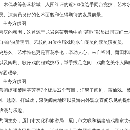
、木偶戏等荟萃榕城，入围终评的近300位选手同台竞技，艺术
员、演奏员良好的艺术面貌和值得期待的发展前景。
 主办方供图
喜庆的氛围，这首源于龙岩采茶劳动中的“茶歌”彰显出闽西红土
自省内9所院团、艺校的34位往届戏剧水仙花奖的获奖演奏员。
史悠久，艺术特色更是百花争艳，牵动人心。来自福州、莆田和
以及闽剧、歌仔戏的程式技巧，举手投足之间，戏曲之美令人陶
挥洒艰辛。
 主办方供图
蕾初绽和梨园芬芳等7个板块22个节目，汇聚了闽剧、莆仙戏、
京剧、越剧、打城戏，深受闽南地区以及海内外观众喜闻乐见的提
浪漫与乐趣。
共同主办，厦门市文化和旅游局、厦门市文联和福建省戏剧家协