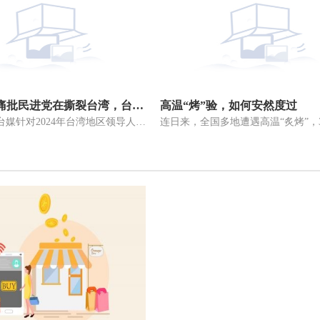
全球动态:痛批民进党在撕裂台湾，台媒体人预测绿营将推更多撒币政策
高温“烤”验，如何安然度过
黄扬明图源台媒针对2024年台湾地区领导人选战，民进党喊出“信赖台湾”