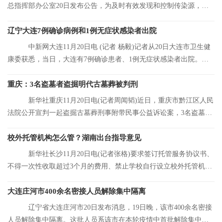
总指挥部办公室20日发布公告，为及时有效发现和控制传染源，结
合大连市当前
辽宁大连7例确诊病例和1例无症状感染者出院
中新网大连11月20日电 (记者 杨毅)记者从20日大连市卫生健
康委获悉，当日，大连有7例确诊患者、1例无症状感染者出院。目
前，大连市累
重庆：3名盗墓者盗掘明代古墓葬被判刑
新华社重庆11月20日电(记者周闻韬)近日，重庆市黔江区人民
法院公开宣判一起盗掘古墓葬刑事附带民事公益诉讼案，3名盗墓者
分别被判处12
校外托管机构怎么管？湖南出台指导意见
新华社长沙11月20日电(记者张格)要求签订托管服务协议书、
不得一次性收取超过3个月的费用、禁止学校自行设立校外托管机
构……湖南省人
大连庄河市400余名密接人员解除集中隔离
辽宁省大连庄河市20日发布消息，19日晚，该市400余名密接
人员解除集中隔离。这批人员系该市在本轮疫情中首批解除集中隔