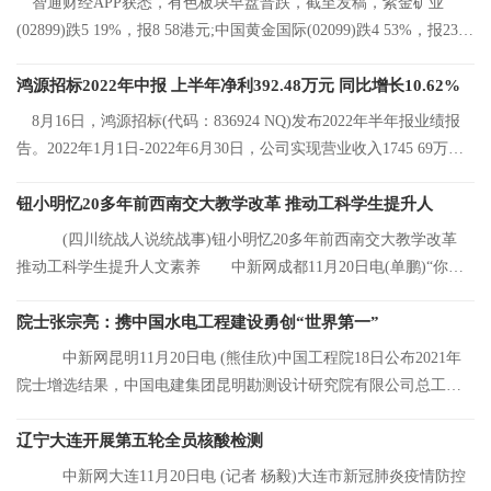
智通财经APP获悉，有色板块早盘普跌，截至发稿，紫金矿业
(02899)跌5 19%，报8 58港元;中国黄金国际(02099)跌4 53%，报23 2
港元;中国有色矿
鸿源招标2022年中报 上半年净利392.48万元 同比增长10.62%
8月16日，鸿源招标(代码：836924 NQ)发布2022年半年报业绩报
告。2022年1月1日-2022年6月30日，公司实现营业收入1745 69万
元，同比增长8 92%
钮小明忆20多年前西南交大教学改革 推动工科学生提升人
(四川统战人说统战事)钮小明忆20多年前西南交大教学改革
推动工科学生提升人文素养 中新网成都11月20日电(单鹏)“你们
看，这是我的
院士张宗亮：携中国水电工程建设勇创“世界第一”
中新网昆明11月20日电 (熊佳欣)中国工程院18日公布2021年
院士增选结果，中国电建集团昆明勘测设计研究院有限公司总工程
师张宗亮当选中
辽宁大连开展第五轮全员核酸检测
中新网大连11月20日电 (记者 杨毅)大连市新冠肺炎疫情防控