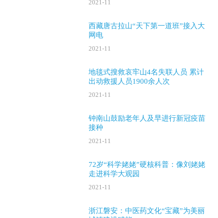
2021-11
西藏唐古拉山“天下第一道班”接入大
网电
2021-11
地毯式搜救哀牢山4名失联人员 累计
出动救援人员1900余人次
2021-11
钟南山鼓励老年人及早进行新冠疫苗
接种
2021-11
72岁“科学姥姥”硬核科普：像刘姥姥
走进科学大观园
2021-11
浙江磐安：中医药文化“宝藏”为美丽