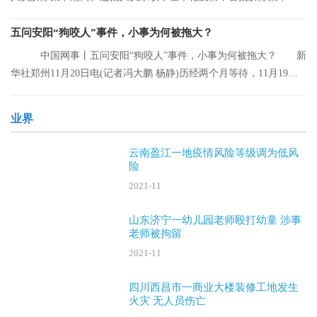
离的人员。
五问安阳“狗咬人”事件，小事为何被拖大？
中国网事丨五问安阳“狗咬人”事件，小事为何被拖大？ 新
华社郑州11月20日电(记者冯大鹏 杨静)历经两个月等待，11月19日
晚，安阳“
业界
云南盈江一地疫情风险等级调为低风
险
2021-11
山东济宁一幼儿园老师殴打幼童 涉事
老师被拘留
2021-11
四川西昌市一商业大楼装修工地发生
火灾 无人员伤亡