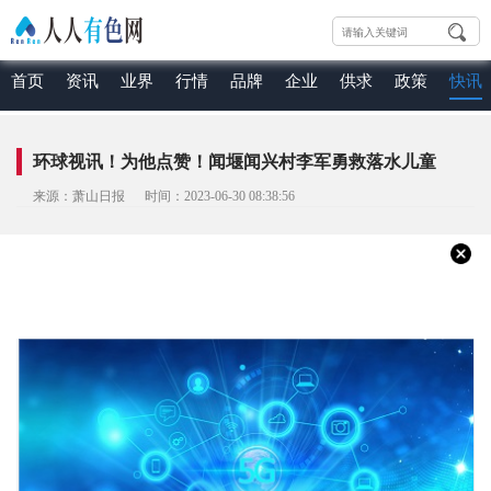
首页
资讯
业界
行情
品牌
企业
供求
政策
快讯
环球视讯！为他点赞！闻堰闻兴村李军勇救落水儿童
来源：萧山日报 时间：2023-06-30 08:38:56