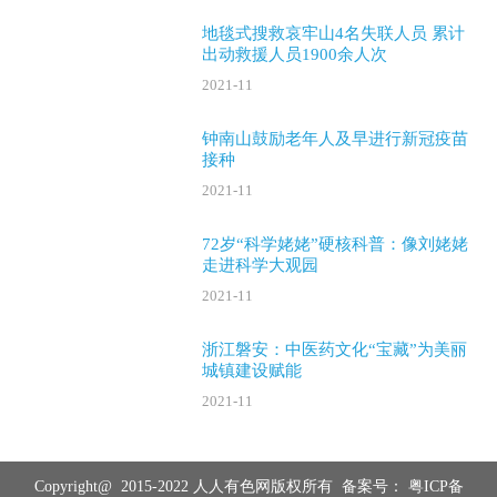
地毯式搜救哀牢山4名失联人员 累计
出动救援人员1900余人次
2021-11
钟南山鼓励老年人及早进行新冠疫苗
接种
2021-11
72岁“科学姥姥”硬核科普：像刘姥姥
走进科学大观园
2021-11
浙江磐安：中医药文化“宝藏”为美丽
城镇建设赋能
2021-11
Copyright@ 2015-2022 人人有色网版权所有 备案号：
粤ICP备