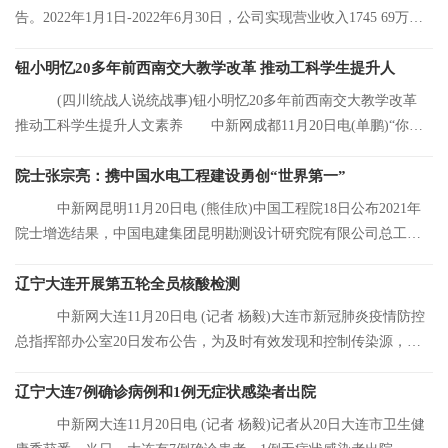
告。2022年1月1日-2022年6月30日，公司实现营业收入1745 69万
元，同比增长8 92%
钮小明忆20多年前西南交大教学改革 推动工科学生提升人
(四川统战人说统战事)钮小明忆20多年前西南交大教学改革
推动工科学生提升人文素养 中新网成都11月20日电(单鹏)“你们
看，这是我的
院士张宗亮：携中国水电工程建设勇创“世界第一”
中新网昆明11月20日电 (熊佳欣)中国工程院18日公布2021年
院士增选结果，中国电建集团昆明勘测设计研究院有限公司总工程
师张宗亮当选中
辽宁大连开展第五轮全员核酸检测
中新网大连11月20日电 (记者 杨毅)大连市新冠肺炎疫情防控
总指挥部办公室20日发布公告，为及时有效发现和控制传染源，结
合大连市当前
辽宁大连7例确诊病例和1例无症状感染者出院
中新网大连11月20日电 (记者 杨毅)记者从20日大连市卫生健