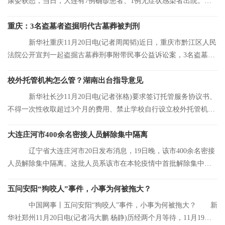
康委获悉，当日，大连有7例确诊患者、1例无症状感染者出院。目
前，大连市累
重庆：3名盗墓者盗掘明代古墓葬被判刑
新华社重庆11月20日电(记者周闻韬)近日，重庆市黔江区人民
法院公开宣判一起盗掘古墓葬刑事附带民事公益诉讼案，3名盗墓者
分别被判处12
校外托管机构怎么管？湖南出台指导意见
新华社长沙11月20日电(记者张格)要求签订托管服务协议书、
不得一次性收取超过3个月的费用、禁止学校自行设立校外托管机
构……湖南省人
大连庄河市400余名密接人员解除集中隔离
辽宁省大连庄河市20日发布消息，19日晚，该市400余名密接
人员解除集中隔离。这批人员系该市在本轮疫情中首批解除集中隔
离的人员。
五问安阳“狗咬人”事件，小事为何被拖大？
中国网事丨五问安阳“狗咬人”事件，小事为何被拖大？ 新
华社郑州11月20日电(记者冯大鹏 杨静)历经两个月等待，11月19日