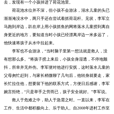
去，发现有一个小孩掉进了荷花池里。
荷花池水位并不深，但小孩不会游泳，溺水儿童的头已
渐渐淹没水中，两只手还在尝试着抓荷花杆。见状，李军立
马跑到岸边，趴在岸上用小孩抓鱼的网将落水儿童捞到离自
身更近的地方，要知道当时小孩已经漂离岸边一米多远了，
他快速将孩子从水中拉起来。
李军也不会游泳，“当时脑子里第一想法就是救人，没
有想那么多。”将孩子捞上来后，小孩全身湿透，不停地颤
抖，所幸并无外伤。李军便对他进行安抚，这时落水儿童的
父母匆忙赶到，与家长稍微聊了几句后，他转身就要走，家
长忙拉住他，想要留下他的联系方式，方便日后感谢，李军
婉言拒绝，“只是举手之劳而已，孩子安全就好。”李军说。
救人于危难之中，助人于急需之时。一直以来，李军在
工作、生活中都积极向上、乐于助人。自2008年进村工作至