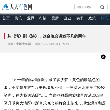
首页
资讯
业界
行情
品牌
企业
供求
政策
快讯
从《湾》到《港》，这台晚会讲述不凡的两年
来源：中国青年网 时间：2023-06-30 11:27:53
“五千年的风和雨啊，藏了多少梦；黄色的脸黑色的
眼，不变是笑容”“万里长城永不倒，千里黄河水滔滔”“轻轻
笑声，在为我送温暖”……当这些熟悉的旋律再度从2023湾
区升明月大湾区电影音乐晚会的舞台上传来，现场观众和屏