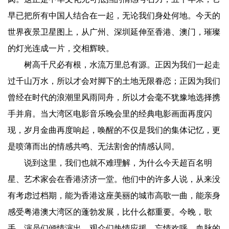
早已把所有中国人结合在一起，无论我们身处何地。今天的
世界夜景卫星图上，从广州、深圳延伸至香港、澳门，璀璨
的灯光连成一片，交相辉映。
树高千尺必有根，水流万里总有源。正因为我们一起走
过千山万水，所以才会对脚下的土地无限眷恋；正因为我们
曾经在时代的浪潮里风雨同舟，所以才会毫不犹豫地选择携
手并肩。当大湾区电影音乐晚会里的经典电影画面再度闪
现，岁月金曲再度响起，唤醒的不仅是我们的集体记忆，更
是喷薄而出的情感共鸣、无法割舍的情感认同。
说到这里，我们也就不难理解，为什么今天超百名明
星、艺术家会在香港济济一堂。他们中的许多人说，从来没
有考虑过档期，能为香港这座美丽的城市高歌一曲，能亲身
感受粤港澳大湾区的蓬勃发展，比什么都重要。今晚，歌
手、演员们倾情演出，观众们热情应援、忘情欢呼，血脉的