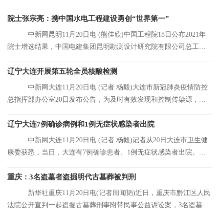
看，这是我的
院士张宗亮：携中国水电工程建设勇创“世界第一”
中新网昆明11月20日电 (熊佳欣)中国工程院18日公布2021年
院士增选结果，中国电建集团昆明勘测设计研究院有限公司总工程
师张宗亮当选中
辽宁大连开展第五轮全员核酸检测
中新网大连11月20日电 (记者 杨毅)大连市新冠肺炎疫情防控
总指挥部办公室20日发布公告，为及时有效发现和控制传染源，结
合大连市当前
辽宁大连7例确诊病例和1例无症状感染者出院
中新网大连11月20日电 (记者 杨毅)记者从20日大连市卫生健
康委获悉，当日，大连有7例确诊患者、1例无症状感染者出院。目
前，大连市累
重庆：3名盗墓者盗掘明代古墓葬被判刑
新华社重庆11月20日电(记者周闻韬)近日，重庆市黔江区人民
法院公开宣判一起盗掘古墓葬刑事附带民事公益诉讼案，3名盗墓者
分别被判处12