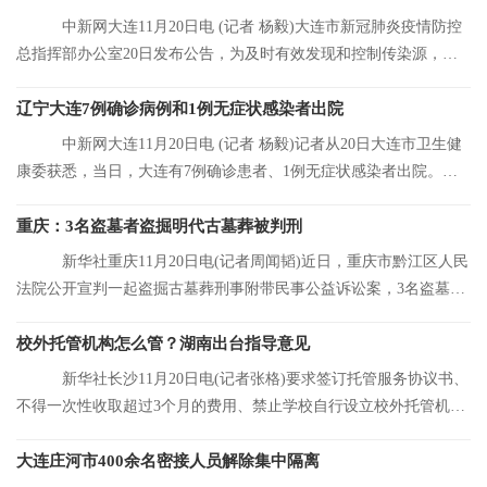
中新网大连11月20日电 (记者 杨毅)大连市新冠肺炎疫情防控
总指挥部办公室20日发布公告，为及时有效发现和控制传染源，结
合大连市当前
辽宁大连7例确诊病例和1例无症状感染者出院
中新网大连11月20日电 (记者 杨毅)记者从20日大连市卫生健
康委获悉，当日，大连有7例确诊患者、1例无症状感染者出院。目
前，大连市累
重庆：3名盗墓者盗掘明代古墓葬被判刑
新华社重庆11月20日电(记者周闻韬)近日，重庆市黔江区人民
法院公开宣判一起盗掘古墓葬刑事附带民事公益诉讼案，3名盗墓者
分别被判处12
校外托管机构怎么管？湖南出台指导意见
新华社长沙11月20日电(记者张格)要求签订托管服务协议书、
不得一次性收取超过3个月的费用、禁止学校自行设立校外托管机
构……湖南省人
大连庄河市400余名密接人员解除集中隔离