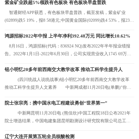
紫金矿业跌超5%领跌有色板块 有色板块早盘普跌
智通财经APP获悉，有色板块早盘普跌，截至发稿，紫金矿业
(02899)跌5 19%，报8 58港元;中国黄金国际(02099)跌4 53%，报23 2
港元;中国有色矿
鸿源招标2022年中报 上半年净利392.48万元 同比增长10.62%
8月16日，鸿源招标(代码：836924 NQ)发布2022年半年报业绩报
告。2022年1月1日-2022年6月30日，公司实现营业收入1745 69万
元，同比增长8 92%
钮小明忆20多年前西南交大教学改革 推动工科学生提升人
(四川统战人说统战事)钮小明忆20多年前西南交大教学改革
推动工科学生提升人文素养 中新网成都11月20日电(单鹏)“你们
看，这是我的
院士张宗亮：携中国水电工程建设勇创“世界第一”
中新网昆明11月20日电 (熊佳欣)中国工程院18日公布2021年
院士增选结果，中国电建集团昆明勘测设计研究院有限公司总工程
师张宗亮当选中
辽宁大连开展第五轮全员核酸检测