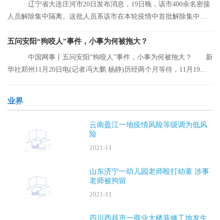
辽宁省大连庄河市20日发布消息，19日晚，该市400余名密接
人员解除集中隔离。这批人员系该市在本轮疫情中首批解除集中隔
离的人员。
五问安阳“狗咬人”事件，小事为何被拖大？
中国网事丨五问安阳“狗咬人”事件，小事为何被拖大？ 新
华社郑州11月20日电(记者冯大鹏 杨静)历经两个月等待，11月19日
晚，安阳“
业界
云南盈江一地疫情风险等级调为低风
险
2021-11
山东济宁一幼儿园老师殴打幼童 涉事
老师被拘留
2021-11
四川西昌市一商业大楼装修工地发生