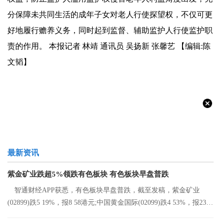
分保障未共同生活的成年子女对老人行使探望权，不仅可更
好地履行赡养义务，同时起到监督、辅助监护人行使监护职
责的作用。 本报记者 林靖 通讯员 吴扬新 张馨艺
【编辑:陈
文韬】
最新资讯
紫金矿业跌超5%领跌有色板块 有色板块早盘普跌
智通财经APP获悉，有色板块早盘普跌，截至发稿，紫金矿业
(02899)跌5 19%，报8 58港元;中国黄金国际(02099)跌4 53%，报23 2
港元;中国有色矿