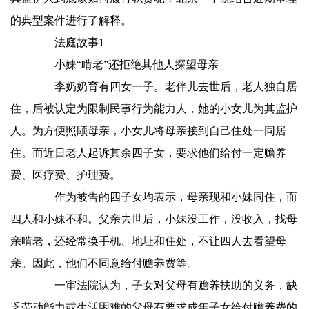
的典型案件进行了解释。
法庭故事1
小妹“啃老”还拒绝其他人探望母亲
李奶奶育有四女一子。老伴儿去世后，老人独自居
住，后被认定为限制民事行为能力人，她的小女儿为其监护
人。为方便照顾母亲，小女儿将母亲接到自己住处一同居
住。而近日老人起诉其余四子女，要求他们给付一定赡养
费、医疗费、护理费。
作为被告的四子女均表示，母亲现和小妹同住，而
四人和小妹不和。父亲去世后，小妹没工作，没收入，找母
亲啃老，还经常换手机、地址和住处，不让四人去看望母
亲。因此，他们不同意给付赡养费等。
一审法院认为，子女对父母有赡养扶助的义务，缺
乏劳动能力或生活困难的父母有要求成年子女给付赡养费的