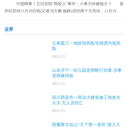
中国网事丨五问安阳“狗咬人”事件，小事为何被拖大？ 新
华社郑州11月20日电(记者冯大鹏 杨静)历经两个月等待，11月19日
晚，安阳“
业界
云南盈江一地疫情风险等级调为低风
险
2021-11
山东济宁一幼儿园老师殴打幼童 涉事
老师被拘留
2021-11
四川西昌市一商业大楼装修工地发生
火灾 无人员伤亡
2021-11
西藏唐古拉山“天下第一道班”接入大