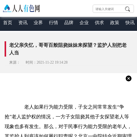
首页
资讯
业界
行情
品牌
企业
供求
政策
快讯
老父亲失忆，哥哥百般阻挠妹妹来探望？监护人别把老
人当
来源： 时间：2021-11-22 19:14:28
老人如果行为能力受限，子女之间常常发生“争
抢”老人监护权的情况，一方子女阻挠其他子女探望老人等
现象也多有发生。那么，对于民事行为能力受限的老年人，
其监护人到底该如何履行职责呢？北京一中院结合近期审理