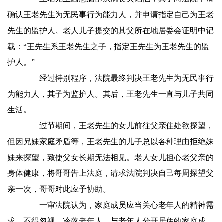
确认王老先生为无民事行为能力人，并申请指定自己为王老
先生的监护人。老人儿子提交的其父所在地居委会证明中记
载：“王先生系王老先生之子，指定王先生为王老先生的监
护人。”
经过特别程序，法院最终判决王老先生为无民事行
为能力人，其子为监护人。其后，王老先生一直与儿子共同
生活。
过节期间，王老先生的女儿前往父亲住处欲探望，
但因兄妹家庭矛盾等，王老先生的儿子总以各种理由拒绝妹
妹来探望，致使父女长期无法相见。老人女儿担心老父亲的
身体健康，将哥哥告上法庭，请求法院判决自己每周探望父
亲一次，哥哥对此应予协助。
一审法院认为，家庭成员应当关心老年人的精神需
求，不得忽视、冷落老年人。与老年人分开居住的家庭成