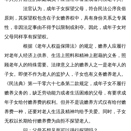
法官认为，成年子女探望父母，符合民法公序良俗
原则，其探望权包含在子女赡养权中，具有身份关系之专属
性，非因法定事由不得予以限制或剥夺。因此，成年子女对
父母同样享有探望权。
根据《老年人权益保障法》的规定，赡养人应履行
对老年人经济上供养、生活上照料和精神上慰藉的义务，照
顾老年人的特殊需要。法律意义上的赡养人之一是老年人的
子女。即便不作为老人的监护人，子女也有义务赡养老人。
《民法典》第一千零六十七条第二款规定，成年子女不履行
赡养义务的，缺乏劳动能力或者生活困难的父母，有要求成
年子女给付赡养费的权利。但并不是说赡养方式仅有给付赡
养费一种，还要对老人生活及精神均给予关爱。同时，子女
无权以长期给付赡养费为由拒不探望老人。
问：父母不想见面可以强行探望吗？