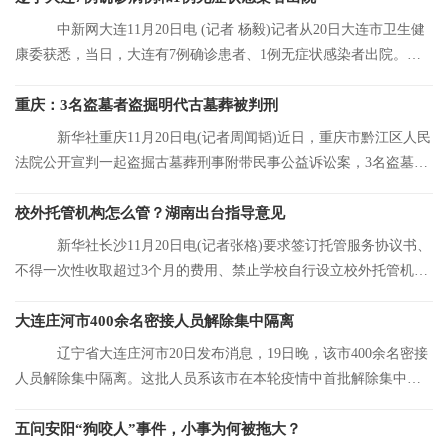
中新网大连11月20日电 (记者 杨毅)记者从20日大连市卫生健
康委获悉，当日，大连有7例确诊患者、1例无症状感染者出院。目
前，大连市累
重庆：3名盗墓者盗掘明代古墓葬被判刑
新华社重庆11月20日电(记者周闻韬)近日，重庆市黔江区人民
法院公开宣判一起盗掘古墓葬刑事附带民事公益诉讼案，3名盗墓者
分别被判处12
校外托管机构怎么管？湖南出台指导意见
新华社长沙11月20日电(记者张格)要求签订托管服务协议书、
不得一次性收取超过3个月的费用、禁止学校自行设立校外托管机
构……湖南省人
大连庄河市400余名密接人员解除集中隔离
辽宁省大连庄河市20日发布消息，19日晚，该市400余名密接
人员解除集中隔离。这批人员系该市在本轮疫情中首批解除集中隔
离的人员。
五问安阳“狗咬人”事件，小事为何被拖大？