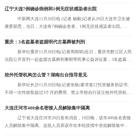
合大连市当前
辽宁大连7例确诊病例和1例无症状感染者出院
中新网大连11月20日电 (记者 杨毅)记者从20日大连市卫生健
康委获悉，当日，大连有7例确诊患者、1例无症状感染者出院。目
前，大连市累
重庆：3名盗墓者盗掘明代古墓葬被判刑
新华社重庆11月20日电(记者周闻韬)近日，重庆市黔江区人民
法院公开宣判一起盗掘古墓葬刑事附带民事公益诉讼案，3名盗墓者
分别被判处12
校外托管机构怎么管？湖南出台指导意见
新华社长沙11月20日电(记者张格)要求签订托管服务协议书、
不得一次性收取超过3个月的费用、禁止学校自行设立校外托管机
构……湖南省人
大连庄河市400余名密接人员解除集中隔离
辽宁省大连庄河市20日发布消息，19日晚，该市400余名密接
人员解除集中隔离。这批人员系该市在本轮疫情中首批解除集中隔
离的人员。