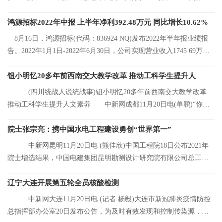
港元;中国有色矿
鸿源招标2022年中报 上半年净利392.48万元 同比增长10.62%
8月16日，鸿源招标(代码：836924 NQ)发布2022年半年报业绩报
告。2022年1月1日-2022年6月30日，公司实现营业收入1745 69万
元，同比增长8 92%
钮小明忆20多年前西南交大教学改革 推动工科学生提升人
(四川统战人说统战事)钮小明忆20多年前西南交大教学改革
推动工科学生提升人文素养 中新网成都11月20日电(单鹏)“你们
看，这是我的
院士张宗亮：携中国水电工程建设勇创“世界第一”
中新网昆明11月20日电 (熊佳欣)中国工程院18日公布2021年
院士增选结果，中国电建集团昆明勘测设计研究院有限公司总工程
师张宗亮当选中
辽宁大连开展第五轮全员核酸检测
中新网大连11月20日电 (记者 杨毅)大连市新冠肺炎疫情防控
总指挥部办公室20日发布公告，为及时有效发现和控制传染源，结