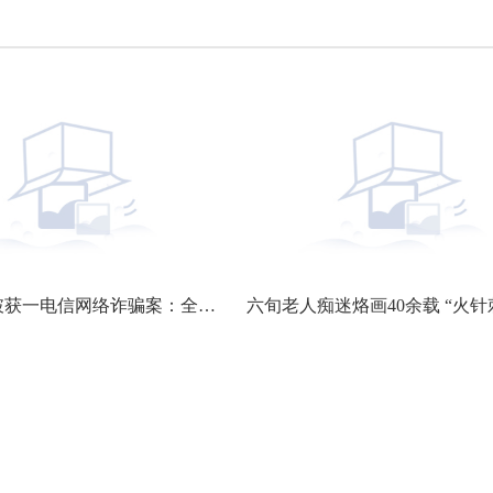
南通警方破获一电信网络诈骗案：全国10万余人寻医陷入“