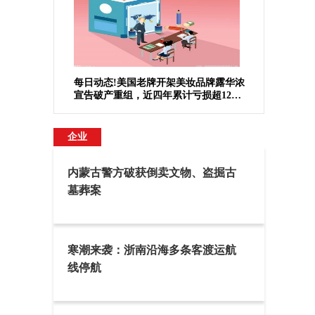
每日动态!美国老牌开架美妆品牌露华浓
宣告破产重组，近四年累计亏损超12亿
美元
企业
内蒙古警方破获倒卖文物、盗掘古
墓葬案
寒潮来袭：浙南沿海多条客渡运航
线停航