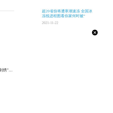
超20省份将遭寒潮速冻 全国冰
冻线进程图看你家何时被“
2021-11-22
六旬老人痴迷烙画40余载 “火针刺绣”烫下铁笔丹青