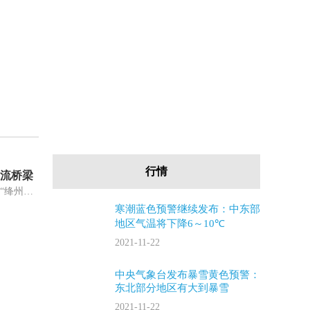
行情
流桥梁
中新网运城11月22日电 (高雨晴)“绛州鼓乐为山西新绛与香港的青少年搭起一座文化交流桥梁。”山西绛州鼓乐艺术团团长杨丁洪22日接受记
寒潮蓝色预警继续发布：中东部
地区气温将下降6～10℃
2021-11-22
中央气象台发布暴雪黄色预警：
东北部分地区有大到暴雪
2021-11-22