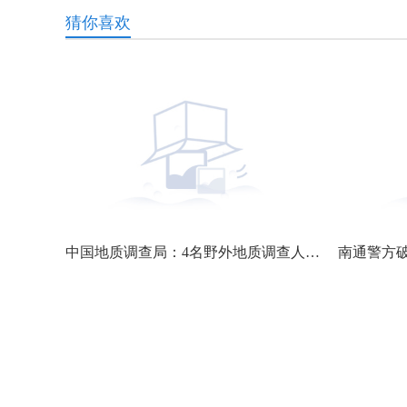
猜你喜欢
六旬老人痴迷烙画40余载 “火针刺绣”烫下铁笔丹青
中国地质调查局：4名野外地质调查人员不幸因公殉职