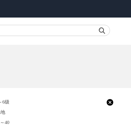
～6级
局地
～40