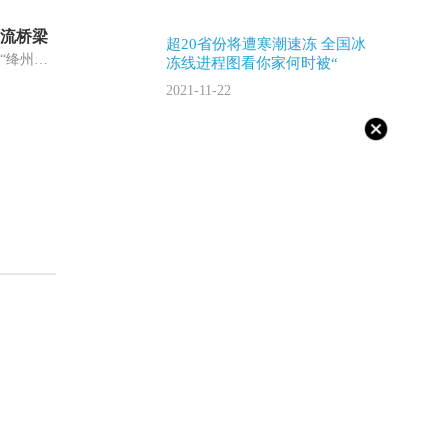
流桥梁
超20省份将遭寒潮速冻 全国冰
中新网运城11月22日电 (高雨晴)“绛州鼓乐为山西新绛与香港的青少年搭起一座文化交流桥梁。”山西绛州鼓乐艺术团团长杨丁洪22日接受记
冻线进程图看你家何时被“
2021-11-22