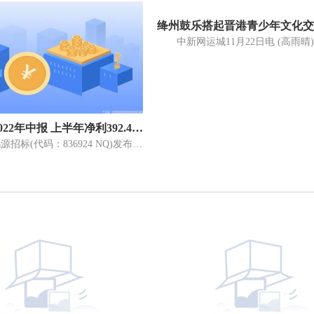
绛州鼓乐搭起晋港青少年文化交
鸿源招标2022年中报 上半年净利392.48万元 同比增长10.62%
8月16日，鸿源招标(代码：836924 NQ)发布2022年半年报业绩报告。2022年1月1日-2022年6月30日，公司实现营业收入1745 69万元，同比增长8 92%