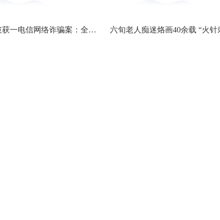
南通警方破获一电信网络诈骗案：全国10万余人寻医陷入“