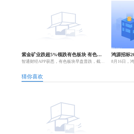
紫金矿业跌超5%领跌有色板块 有色板块早盘普跌
智通财经APP获悉，有色板块早盘普跌，截至发稿，紫金矿业(02899)跌5 19%，报8 58港元;中国黄金国际(02099)跌4 53%，报23 2港元;中国有色矿
猜你喜欢
六旬老人痴迷烙画40余载 “火针刺绣”烫下铁笔丹青