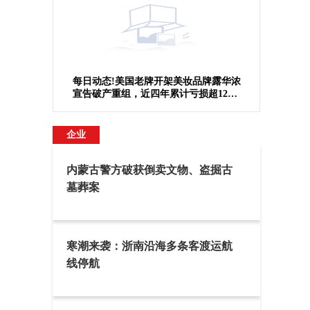
每日动态!美国老牌开架美妆品牌露华浓
宣告破产重组，近四年累计亏损超12亿
美元
企业
内蒙古警方破获倒卖文物、盗掘古
墓葬案
寒潮来袭：浙南沿海多条客渡运航
线停航