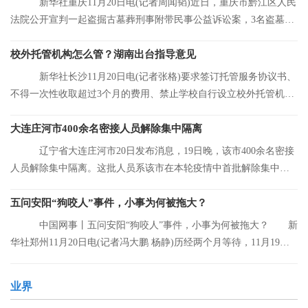
新华社重庆11月20日电(记者周闻韬)近日，重庆市黔江区人民
法院公开宣判一起盗掘古墓葬刑事附带民事公益诉讼案，3名盗墓者
分别被判处12
校外托管机构怎么管？湖南出台指导意见
新华社长沙11月20日电(记者张格)要求签订托管服务协议书、
不得一次性收取超过3个月的费用、禁止学校自行设立校外托管机
构……湖南省人
大连庄河市400余名密接人员解除集中隔离
辽宁省大连庄河市20日发布消息，19日晚，该市400余名密接
人员解除集中隔离。这批人员系该市在本轮疫情中首批解除集中隔
离的人员。
五问安阳“狗咬人”事件，小事为何被拖大？
中国网事丨五问安阳“狗咬人”事件，小事为何被拖大？ 新
华社郑州11月20日电(记者冯大鹏 杨静)历经两个月等待，11月19日
晚，安阳“
业界