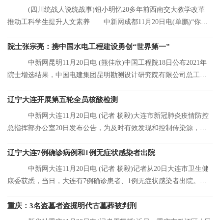
(四川统战人说统战事)钮小明忆20多年前西南交大教学改革
推动工科学生提升人文素养 中新网成都11月20日电(单鹏)“你们
看，这是我的
院士张宗亮：携中国水电工程建设勇创“世界第一”
中新网昆明11月20日电 (熊佳欣)中国工程院18日公布2021年
院士增选结果，中国电建集团昆明勘测设计研究院有限公司总工程
师张宗亮当选中
辽宁大连开展第五轮全员核酸检测
中新网大连11月20日电 (记者 杨毅)大连市新冠肺炎疫情防控
总指挥部办公室20日发布公告，为及时有效发现和控制传染源，结
合大连市当前
辽宁大连7例确诊病例和1例无症状感染者出院
中新网大连11月20日电 (记者 杨毅)记者从20日大连市卫生健
康委获悉，当日，大连有7例确诊患者、1例无症状感染者出院。目
前，大连市累
重庆：3名盗墓者盗掘明代古墓葬被判刑