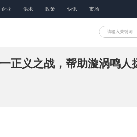
企业
供求
政策
快讯
市场
一正义之战，帮助漩涡鸣人