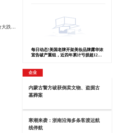
于纽交所退市
【BT金融分析师】老虎证券股价大跌12.4%，分析师称其多元化业务任务艰巨
陕西农村小孩的暑假里还有漂黄瓜、抓知了、逮蝎子吗
每日动态!美国老牌开架美妆品牌露华浓
宣告破产重组，近四年累计亏损超12亿
美元
企业
内蒙古警方破获倒卖文物、盗掘古
墓葬案
寒潮来袭：浙南沿海多条客渡运航
线停航