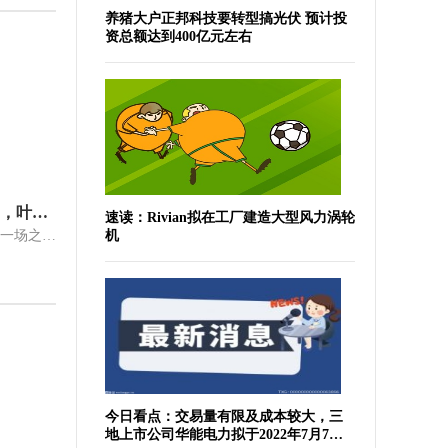
养猪大户正邦科技要转型搞光伏 预计投
资总额达到400亿元左右
遮天新情报，秦瑶先于段德登场，叶凡被姜家骑士追杀，女主要来了
速读：Rivian拟在工厂建造大型风力涡轮
因为秦瑶自从见到叶凡并且两人打了一场之后她就喜欢上了叶凡，不过叶凡
机
今日看点：交易量有限及成本较大，三
地上市公司华能电力拟于2022年7月7日