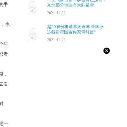
的手
东北部分地区有大到暴雪
2021-11-22
中，也
超20省份将遭寒潮速冻 全国冰
冻线进程图看你家何时被“
2021-11-22
个与
忍者
樱，
去看
时
他一