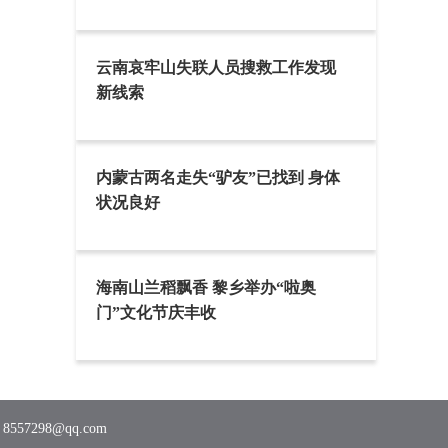
云南哀牢山失联人员搜救工作发现
新线索
内蒙古两名走失“驴友”已找到 身体
状况良好
海南山兰稻飘香 黎乡举办“啦奥
门”文化节庆丰收
7298@qq.com