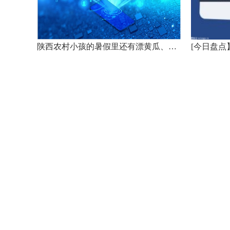
【BT金融分析师】老虎证券股价大跌12.4%，分析师称其多元化业务任务艰巨
陕西农村小孩的暑假里还有漂黄瓜、抓知了、逮蝎子吗