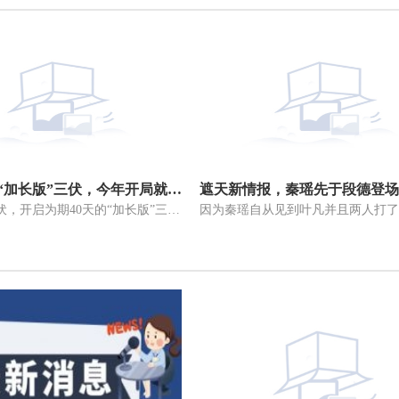
连续第9年“加长版”三伏，今年开局就是高温“连击”
今天正式入伏，开启为期40天的“加长版”三伏。