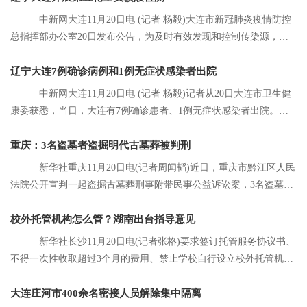
中新网大连11月20日电 (记者 杨毅)大连市新冠肺炎疫情防控
总指挥部办公室20日发布公告，为及时有效发现和控制传染源，结
合大连市当前
辽宁大连7例确诊病例和1例无症状感染者出院
中新网大连11月20日电 (记者 杨毅)记者从20日大连市卫生健
康委获悉，当日，大连有7例确诊患者、1例无症状感染者出院。目
前，大连市累
重庆：3名盗墓者盗掘明代古墓葬被判刑
新华社重庆11月20日电(记者周闻韬)近日，重庆市黔江区人民
法院公开宣判一起盗掘古墓葬刑事附带民事公益诉讼案，3名盗墓者
分别被判处12
校外托管机构怎么管？湖南出台指导意见
新华社长沙11月20日电(记者张格)要求签订托管服务协议书、
不得一次性收取超过3个月的费用、禁止学校自行设立校外托管机
构……湖南省人
大连庄河市400余名密接人员解除集中隔离