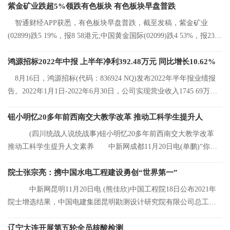
紫金矿业跌超5%领跌有色板块 有色板块早盘普跌
智通财经APP获悉，有色板块早盘普跌，截至发稿，紫金矿业
(02899)跌5 19%，报8 58港元;中国黄金国际(02099)跌4 53%，报23 2
港元;中国有色矿
鸿源招标2022年中报 上半年净利392.48万元 同比增长10.62%
8月16日，鸿源招标(代码：836924 NQ)发布2022年半年报业绩报
告。2022年1月1日-2022年6月30日，公司实现营业收入1745 69万
元，同比增长8 92%
钮小明忆20多年前西南交大教学改革 推动工科学生提升人
(四川统战人说统战事)钮小明忆20多年前西南交大教学改革
推动工科学生提升人文素养 中新网成都11月20日电(单鹏)“你们
看，这是我的
院士张宗亮：携中国水电工程建设勇创“世界第一”
中新网昆明11月20日电 (熊佳欣)中国工程院18日公布2021年
院士增选结果，中国电建集团昆明勘测设计研究院有限公司总工程
师张宗亮当选中
辽宁大连开展第五轮全员核酸检测