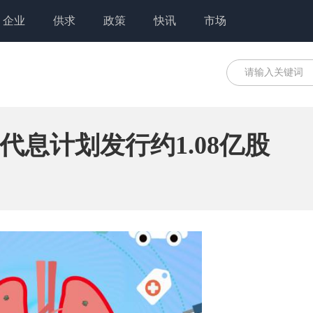
企业
供求
政策
快讯
市场
息计划发行约1.08亿股