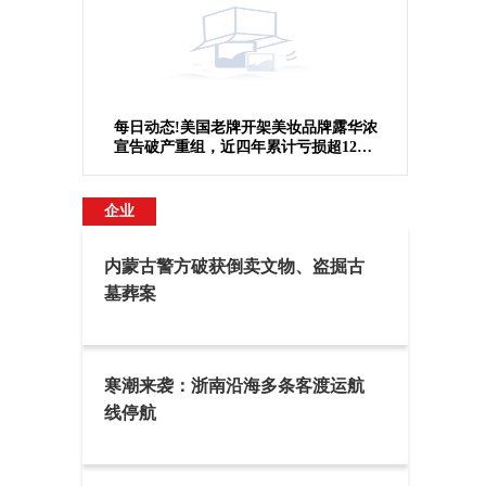
每日动态!美国老牌开架美妆品牌露华浓
宣告破产重组，近四年累计亏损超12亿
美元
企业
内蒙古警方破获倒卖文物、盗掘古
墓葬案
寒潮来袭：浙南沿海多条客渡运航
线停航