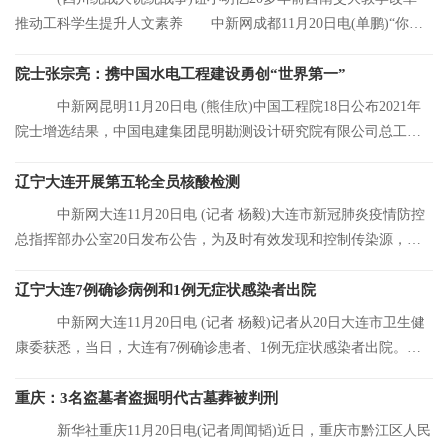
推动工科学生提升人文素养 中新网成都11月20日电(单鹏)“你们
看，这是我的
院士张宗亮：携中国水电工程建设勇创“世界第一”
中新网昆明11月20日电 (熊佳欣)中国工程院18日公布2021年
院士增选结果，中国电建集团昆明勘测设计研究院有限公司总工程
师张宗亮当选中
辽宁大连开展第五轮全员核酸检测
中新网大连11月20日电 (记者 杨毅)大连市新冠肺炎疫情防控
总指挥部办公室20日发布公告，为及时有效发现和控制传染源，结
合大连市当前
辽宁大连7例确诊病例和1例无症状感染者出院
中新网大连11月20日电 (记者 杨毅)记者从20日大连市卫生健
康委获悉，当日，大连有7例确诊患者、1例无症状感染者出院。目
前，大连市累
重庆：3名盗墓者盗掘明代古墓葬被判刑
新华社重庆11月20日电(记者周闻韬)近日，重庆市黔江区人民