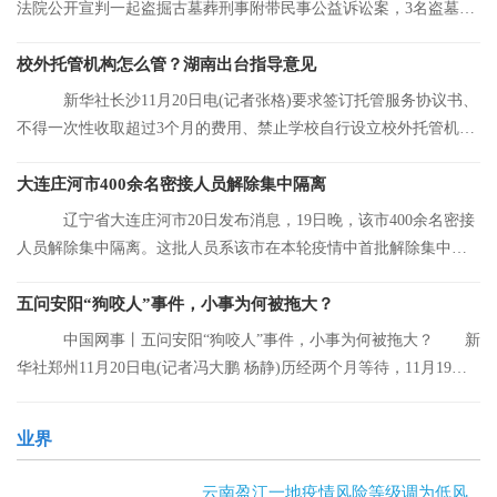
法院公开宣判一起盗掘古墓葬刑事附带民事公益诉讼案，3名盗墓者
分别被判处12
校外托管机构怎么管？湖南出台指导意见
新华社长沙11月20日电(记者张格)要求签订托管服务协议书、
不得一次性收取超过3个月的费用、禁止学校自行设立校外托管机
构……湖南省人
大连庄河市400余名密接人员解除集中隔离
辽宁省大连庄河市20日发布消息，19日晚，该市400余名密接
人员解除集中隔离。这批人员系该市在本轮疫情中首批解除集中隔
离的人员。
五问安阳“狗咬人”事件，小事为何被拖大？
中国网事丨五问安阳“狗咬人”事件，小事为何被拖大？ 新
华社郑州11月20日电(记者冯大鹏 杨静)历经两个月等待，11月19日
晚，安阳“
业界
云南盈江一地疫情风险等级调为低风