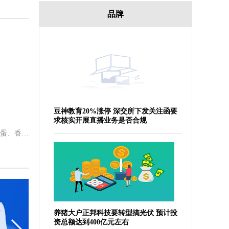
品牌
豆神教育20%涨停 深交所下发关注函要
求核实开展直播业务是否合规
苦瓜炒鸡蛋。第一步，备好苦瓜、鸡蛋、香菇、大蒜、洋葱、胡椒和盐。第
养猪大户正邦科技要转型搞光伏 预计投
资总额达到400亿元左右