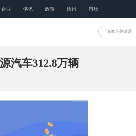
企业
供求
政策
快讯
市场
汽车312.8万辆