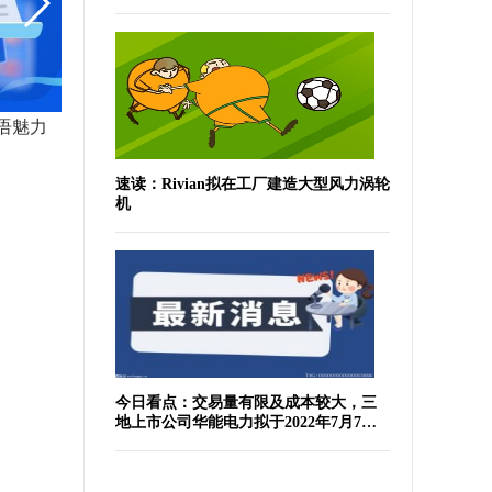
语魅力
台籍教授常驻“大陆老家”：“说媒”温州体育与健康 促两岸融合
速读：Rivian拟在工厂建造大型风力涡轮
机
今日看点：交易量有限及成本较大，三
地上市公司华能电力拟于2022年7月7日
于纽交所退市