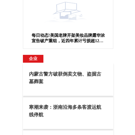
每日动态!美国老牌开架美妆品牌露华浓
宣告破产重组，近四年累计亏损超12亿
美元
企业
内蒙古警方破获倒卖文物、盗掘古
墓葬案
寒潮来袭：浙南沿海多条客渡运航
线停航