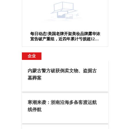
每日动态!美国老牌开架美妆品牌露华浓
宣告破产重组，近四年累计亏损超12亿
美元
企业
内蒙古警方破获倒卖文物、盗掘古
墓葬案
寒潮来袭：浙南沿海多条客渡运航
线停航