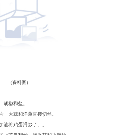
(资料图)
、胡椒和盐。
片，大蒜和洋葱直接切丝。
加油将鸡蛋滑炒了。。