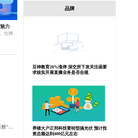
品牌
语魅力
周艳婷为同学讲解爆破音的发音技巧。红网时刻新闻7月8日讯（通讯员张明
豆神教育20%涨停 深交所下发关注函要
求核实开展直播业务是否合规
我国进口水果运输渠道拓宽 老百姓“果篮子”种类多样
少儿英才保险怎么样？值得买吗？
养猪大户正邦科技要转型搞光伏 预计投
资总额达到400亿元左右