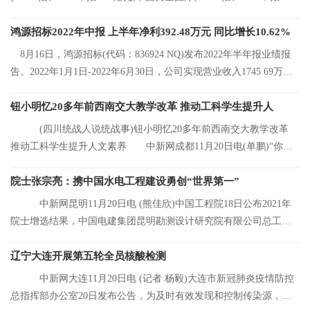
港元;中国有色矿
鸿源招标2022年中报 上半年净利392.48万元 同比增长10.62%
8月16日，鸿源招标(代码：836924 NQ)发布2022年半年报业绩报
告。2022年1月1日-2022年6月30日，公司实现营业收入1745 69万
元，同比增长8 92%
钮小明忆20多年前西南交大教学改革 推动工科学生提升人
(四川统战人说统战事)钮小明忆20多年前西南交大教学改革
推动工科学生提升人文素养 中新网成都11月20日电(单鹏)“你们
看，这是我的
院士张宗亮：携中国水电工程建设勇创“世界第一”
中新网昆明11月20日电 (熊佳欣)中国工程院18日公布2021年
院士增选结果，中国电建集团昆明勘测设计研究院有限公司总工程
师张宗亮当选中
辽宁大连开展第五轮全员核酸检测
中新网大连11月20日电 (记者 杨毅)大连市新冠肺炎疫情防控
总指挥部办公室20日发布公告，为及时有效发现和控制传染源，结