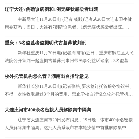
合大连市当前
辽宁大连7例确诊病例和1例无症状感染者出院
中新网大连11月20日电 (记者 杨毅)记者从20日大连市卫生健
康委获悉，当日，大连有7例确诊患者、1例无症状感染者出院。目
前，大连市累
重庆：3名盗墓者盗掘明代古墓葬被判刑
新华社重庆11月20日电(记者周闻韬)近日，重庆市黔江区人民
法院公开宣判一起盗掘古墓葬刑事附带民事公益诉讼案，3名盗墓者
分别被判处12
校外托管机构怎么管？湖南出台指导意见
新华社长沙11月20日电(记者张格)要求签订托管服务协议书、
不得一次性收取超过3个月的费用、禁止学校自行设立校外托管机
构……湖南省人
大连庄河市400余名密接人员解除集中隔离
辽宁省大连庄河市20日发布消息，19日晚，该市400余名密接
人员解除集中隔离。这批人员系该市在本轮疫情中首批解除集中隔
离的人员。